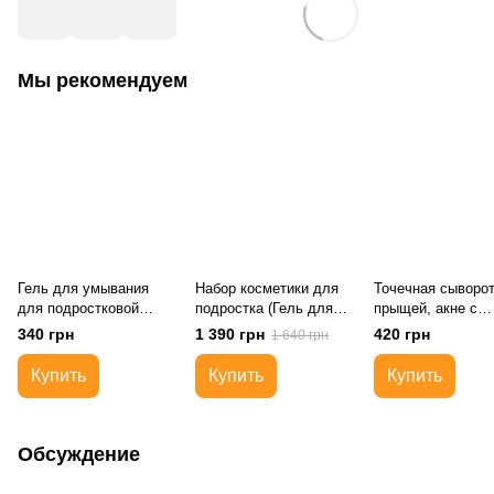
Мы рекомендуем
Гель для умывания
Набор косметики для
Точечная сыворот
для подростковой
подростка (Гель для
прыщей, акне с
проблемной кожи
умывания, Лосьон
азелаиновой кисл
340 грн
1 390 грн
420 грн
1 640 грн
Лавандовый, Крем
и каламином, 16+
Регулирующий,
Купить
Купить
Купить
сыворотка от акнэ)
Обсуждение