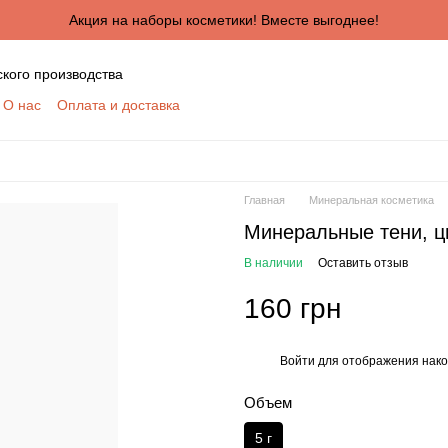
Акция на наборы косметики! Вместе выгоднее!
ского производства
О нас
Оплата и доставка
ктная информация
Сертификаты
Блог
шение
Отзывы о магазине
я сотрудничества для оптовых покупателей
КУПАТЕЛЕЙ
Главная
Минеральная косметика
ботки персональных данных
Минеральные тени, 
В наличии
Оставить отзыв
160 грн
Войти
для отображения нако
%
Объем
5 г