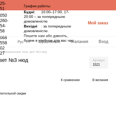
25-
График работы:
51
Будні:
10:00–17:00, 17-
050
20:00 – за попередньою
260-
домовленістю
Мой заказ
54-
Вихідні
: за попередньою
58
домовленістю.
Пишите нам або дзвоніть,
068
будем в удобное для вас час.
Сравнение
Желания
Вход
Рус
558
02
Минеральные тени, цвет №3 нюд
27
цвет №3 нюд
Артикул
1521
К сравнению
В желания
пительной скидки