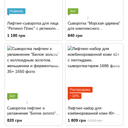
Новинка
Хит
2
Лифтинг-сыворотка для лица
Сыворотка "Морская царевна"
"Ретинол Плюс" с ретинолом
для комплексного
и бакучиолом
увлажнения и лифтинга с
1 190 грн
840 грн
полинуклеотидами и голубым
ретинолом 30+
Распродажа
Хит
−10%
5
Сыворотка лифтинг и
Лифтинг-набор для
увлажнение "Белое золото" с
комбинорованной кожи 40+ с
коллоидным золотом,
пептидами, сыворотка+крем
820 грн
1 809 грн
2 010 грн
женьшенем и ферментами,