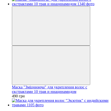
Маска "Зміцнююча" для укрепления волос с
єкстрактами 10 трав и ниацинамидом
490 грн
−30%