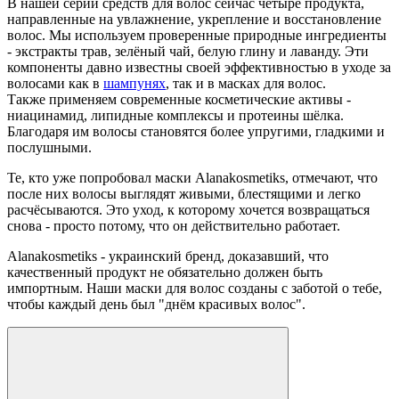
В нашей серии средств для волос сейчас четыре продукта,
направленные на увлажнение, укрепление и восстановление
волос. Мы используем проверенные природные ингредиенты
- экстракты трав, зелёный чай, белую глину и лаванду. Эти
компоненты давно известны своей эффективностью в уходе за
волосами как в
шампунях
, так и в масках для волос.
Также применяем современные косметические активы -
ниацинамид, липидные комплексы и протеины шёлка.
Благодаря им волосы становятся более упругими, гладкими и
послушными.
Те, кто уже попробовал маски Alanakosmetiks, отмечают, что
после них волосы выглядят живыми, блестящими и легко
расчёсываются. Это уход, к которому хочется возвращаться
снова - просто потому, что он действительно работает.
Alanakosmetiks - украинский бренд, доказавший, что
качественный продукт не обязательно должен быть
импортным. Наши маски для волос созданы с заботой о тебе,
чтобы каждый день был "днём красивых волос".