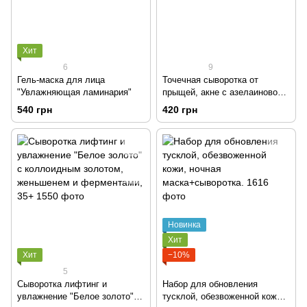
Хит
6
9
Гель-маска для лица
Точечная сыворотка от
"Увлажняющая ламинария"
прыщей, акне с азелаиновой
кислотой и каламином, 16+
540 грн
420 грн
Новинка
Хит
Хит
−10%
5
Сыворотка лифтинг и
Набор для обновления
увлажнение "Белое золото" с
тусклой, обезвоженной кожи,