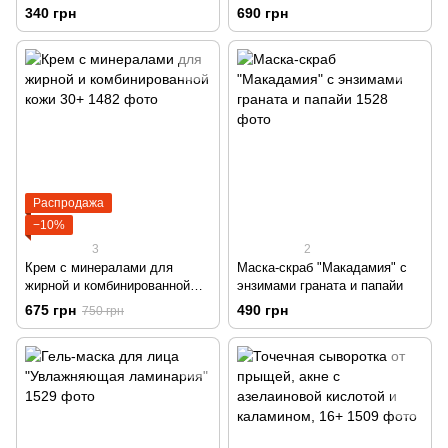
кожи
уменьшение морщинок и
340 грн
690 грн
отёчности под глазами, 40+ з
пептидами
Распродажа
−10%
3
2
Крем с минералами для
Маска-скраб "Макадамия" с
жирной и комбинированной
энзимами граната и папайи
кожи 30+
675 грн
490 грн
750 грн