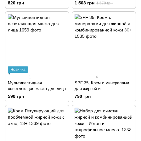
коллоидным золотом,
ночная маска+сыворотка.
820 грн
1 503 грн
1 670 грн
женьшенем и ферментами,
35+
Новинка
1
4
Мультипептидная
SPF 35, Крем с минералами
осветляющая маска для лица
для жирной и
комбинированной кожи 30+
590 грн
790 грн