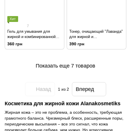
Хит
7
Гель для умывания для
Тонер, очищающий "Лаванда"
жирной и комбинированной
для жирной и
кожи с салициловой, янтарной
комбинированной кожи
360 грн
390 грн
и молочной кислотами
Показать еще 7 товаров
Назад
Вперед
1
из 2
Косметика для жирной кожи Alanakosmetiks
Жирная кожа – это не проблема, а особенность, требующая
грамотного баланса. Чрезмерный блеск, расширенные поры,
периодические высыпания – все это сигнал, что кожа
производит больше себума, чем нужно. Но агрессивное