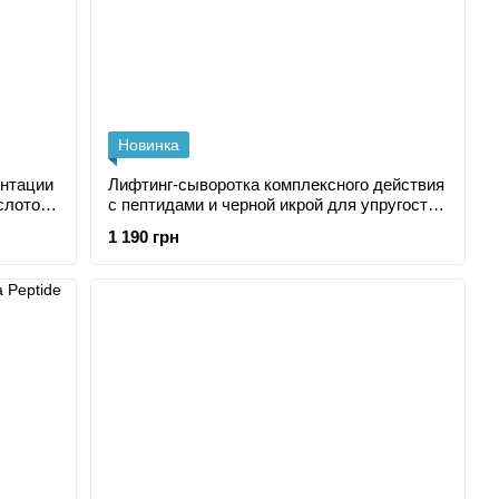
Новинка
ентации
Лифтинг-сыворотка комплексного действия
слотой
с пептидами и черной икрой для упругости
кожи 40+
1 190 грн