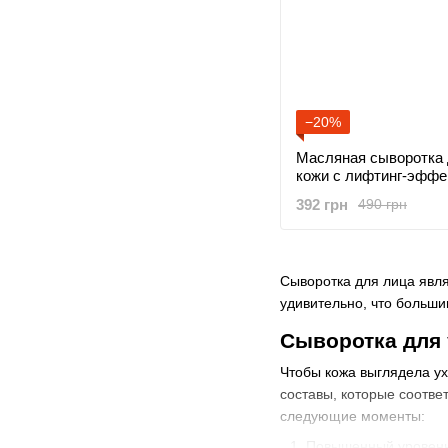
−20%
Масляная сыворотка 
кожи с лифтинг-эффе
392 грн
490 грн
Сыворотка для лица явл
удивительно, что больши
Сыворотка для 
Чтобы кожа выглядела ух
составы, которые соотве
следующие моменты:
Повышенный уровень