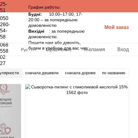
25-
График работы:
51
Будні:
10:00–17:00, 17-
050
20:00 – за попередньою
260-
домовленістю
Мой заказ
54-
Вихідні
: за попередньою
58
домовленістю.
Пишите нам або дзвоніть,
068
будем в удобное для вас час.
Сравнение
Желания
Вход
Рус
558
02
27
улярности
сначала дешевле
сначала дороже
по названию