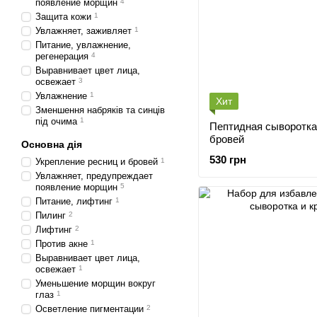
появление морщин
4
Защита кожи
1
Увлажняет, заживляет
1
Питание, увлажнение,
регенерация
4
Выравнивает цвет лица,
освежает
3
Увлажнение
1
Хит
Зменшення набряків та синців
під очима
1
Пептидная сыворотка
бровей
Основна дія
530 грн
Укрепление ресниц и бровей
1
Увлажняет, предупреждает
появление морщин
5
Питание, лифтинг
1
Пилинг
2
Лифтинг
2
Против акне
1
Выравнивает цвет лица,
освежает
1
Уменьшение морщин вокруг
глаз
1
Осветление пигментации
2