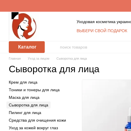
Перейти к основному контенту
Уходовая косметика украин
ВЫБЕРИ СВОЙ ПОДАРОК
Обмен и возврат
Конта
Пользовательское согла
Каталог
Косметика оптом: услови
КЛУБ ПОСТОЯННЫХ ПО
Главная
Уход за лицом
Сыворотка для лица
Политика защиты и обра
Сыворотка для лица
Крем для лица
Тоники и тонеры для лица
Маска для лица
Сыворотка для лица
Пилинг для лица
Средства для очищения кожи
Уход за кожей вокруг глаз