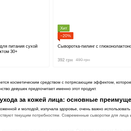
Хит
−20%
для питания сухой
Сыворотка-пилинг с глюконолактон
ктом 30+
392 грн
490 грн
яется косметическим средством с потрясающим эффектом, которое 
нство девушек предпочитает именно этот продукт.
ухода за кожей лица: основные преимущ
оженной и молодой, излучала здоровье, очень важно использовать
тствуют текущим потребностям. Современные сыворотки для лица 
 концентрации активных компонентов. Средства содержат большо