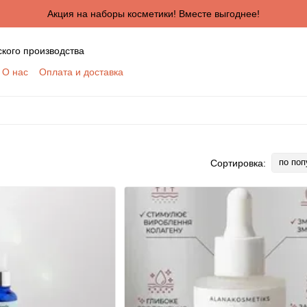
Акция на наборы косметики! Вместе выгоднее!
ского производства
О нас
Оплата и доставка
ктная информация
Сертификаты
Блог
шение
Отзывы о магазине
я сотрудничества для оптовых покупателей
КУПАТЕЛЕЙ
ботки персональных данных
по поп
Сортировка: