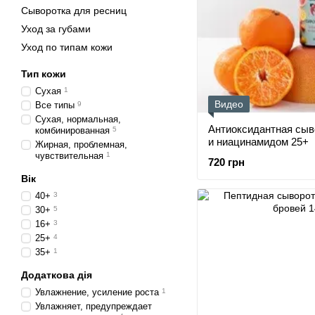
Сыворотка для ресниц
Уход за губами
Уход по типам кожи
Тип кожи
Сухая
1
Видео
Все типы
9
Сухая, нормальная,
Антиоксидантная сыв
комбинированная
5
и ниацинамидом 25+
Жирная, проблемная,
чувствительная
1
720 грн
Вік
40+
3
30+
5
16+
3
25+
4
35+
1
Додаткова дія
Увлажнение, усиление роста
1
Увлажняет, предупреждает