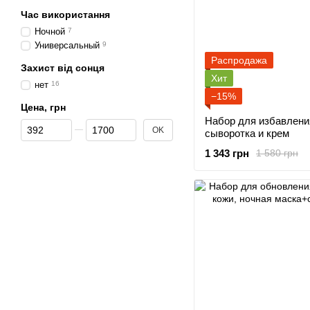
Час використання
Ночной
7
Универсальный
9
Распродажа
Захист від сонця
Хит
нет
16
−15%
Цена, грн
Набор для избавления
От Цена, грн
До Цена, грн
OK
сыворотка и крем
1 343 грн
1 580 грн