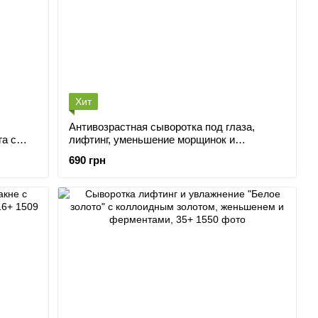
Хит
Антивозрастная сыворотка под глаза,
лифтинг, уменьшение морщинок и
нолом
отёчности под глазами, 40+ з пептидами
690 грн