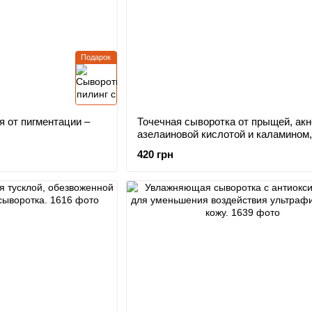
Подарок
 от пигментации –
Точечная сыворотка от прыщей, акн
азелаиновой кислотой и каламином,
420 грн