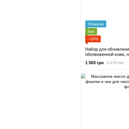
Новинка
Хит
−10%
Набор для обновления тусклой,
обезвоженной кожи, 
маска+сыворотка.
1 503 грн
1 670 грн