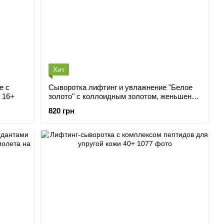
Хит
е с
Сыворотка лифтинг и увлажнение "Белое
 16+
золото" с коллоидным золотом, женьшенем
и ферментами, 35+
820 грн