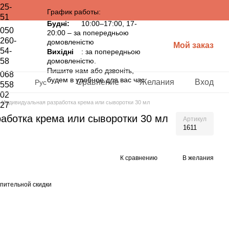
25-
График работы:
51
Будні:
10:00–17:00, 17-
050
20:00 – за попередньою
260-
домовленістю
Мой заказ
54-
Вихідні
: за попередньою
58
домовленістю.
Пишите нам або дзвоніть,
068
будем в удобное для вас час.
Сравнение
Желания
Вход
Рус
558
02
Индивидуальная разработка крема или сыворотки 30 мл
27
аботка крема или сыворотки 30 мл
Артикул
1611
К сравнению
В желания
пительной скидки