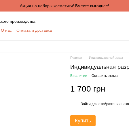
Акция на наборы косметики! Вместе выгоднее!
ского производства
О нас
Оплата и доставка
ктная информация
Сертификаты
Блог
шение
Отзывы о магазине
я сотрудничества для оптовых покупателей
КУПАТЕЛЕЙ
Главная
Индивидуальный заказ
ботки персональных данных
Индивидуальная разр
В наличии
Оставить отзыв
1 700 грн
Войти
для отображения нако
%
Купить