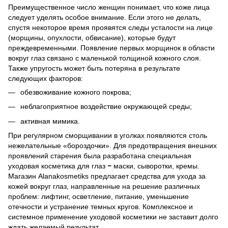
Преимущественное число женщин понимает, что коже лица
следует уделять особое внимание. Если этого не делать,
спустя некоторое время проявятся следы усталости на лице
(морщины, опухлости, обвисание), которые будут
преждевременными. Появление первых морщинок в области
вокруг глаз связано с маленькой толщиной кожного слоя.
Также упругость может быть потеряна в результате
следующих факторов:
обезвоживание кожного покрова;
неблагоприятное воздействие окружающей среды;
активная мимика.
При регулярном сморщивании в уголках появляются столь
нежелательные «бороздочки». Для предотвращения внешних
проявлений старения была разработана специальная
уходовая косметика для глаз
−
маски, сыворотки, кремы.
Магазин Alanakosmetiks предлагает средства для ухода за
кожей вокруг глаз, направленные на решение различных
проблем: лифтинг, осветление, питание, уменьшение
отечности и устранение темных кругов. Комплексное и
системное применение уходовой косметики не заставит долго
ждать желаемый результат.