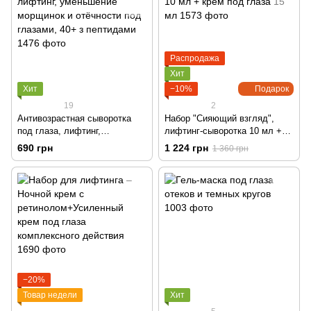
Распродажа
Хит
Хит
−10%
Подарок
19
2
Антивозрастная сыворотка
Набор "Сияющий взгляд",
под глаза, лифтинг,
лифтинг-сыворотка 10 мл +
уменьшение морщинок и
крем под глаза 15 мл
690 грн
1 224 грн
1 360 грн
отёчности под глазами, 40+ з
пептидами
−20%
Товар недели
Хит