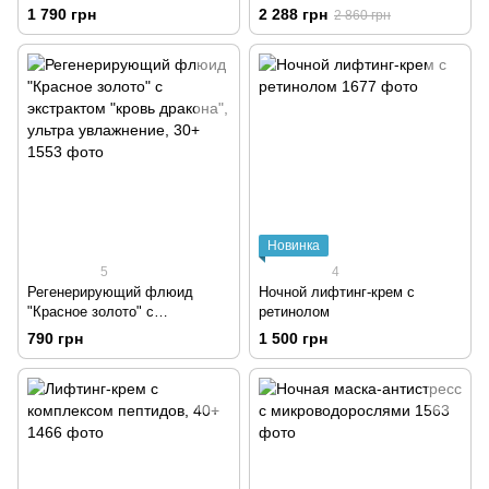
пептидов, тоник "Роза", крем
1 790 грн
2 288 грн
2 860 грн
лифтинг под глаза
Новинка
5
4
Регенерирующий флюид
Ночной лифтинг-крем с
"Красное золото" с
ретинолом
экстрактом "кровь дракона",
790 грн
1 500 грн
ультра увлажнение, 30+