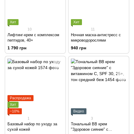
Хит
Хит
10
11
Лифтинг-крем с комплексом
Ночная маска-антистресс с
пептидов, 40+
микроводорослями
1 790 грн
940 грн
Распродажа
Хит
−10%
Видео
1
3
Базовый набор по уходу за
Тональный ВВ крем
сухой кожей
"Здоровое сияние" с