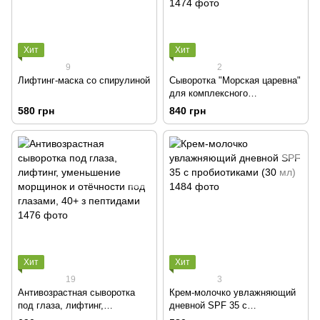
Хит
Хит
9
2
Лифтинг-маска со спирулиной
Сыворотка "Морская царевна"
для комплексного
увлажнения и лифтинга с
580 грн
840 грн
полинуклеотидами и голубым
ретинолом 30+
Хит
Хит
19
3
Антивозрастная сыворотка
Крем-молочко увлажняющий
под глаза, лифтинг,
дневной SPF 35 с
уменьшение морщинок и
пробиотиками (30 мл)