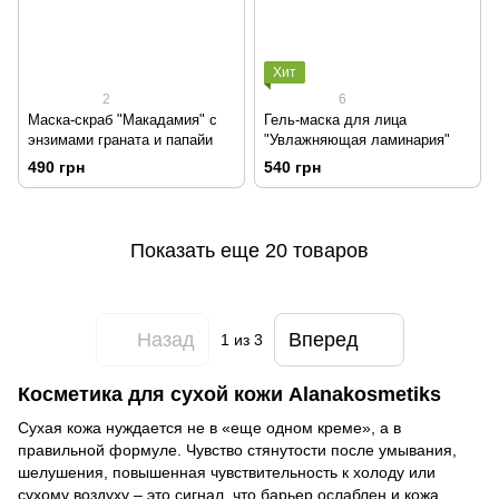
Хит
2
6
Маска-скраб "Макадамия" с
Гель-маска для лица
энзимами граната и папайи
"Увлажняющая ламинария"
490 грн
540 грн
Показать еще 20 товаров
Назад
Вперед
1
из 3
Косметика для сухой кожи Alanakosmetiks
Сухая кожа нуждается не в «еще одном креме», а в
правильной формуле. Чувство стянутости после умывания,
шелушения, повышенная чувствительность к холоду или
сухому воздуху – это сигнал, что барьер ослаблен и кожа