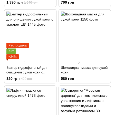
витамином С, SPF 30, 25+,
1 390 грн
790 грн
1 540 грн
тон средний беж
Распродажа
Хит
−24%
2
2
Баттер гидрофильный для
Шоколадная маска для сухой
очищения сухой кожи с
кожи
маслом ШИ
320 грн
580 грн
420 грн