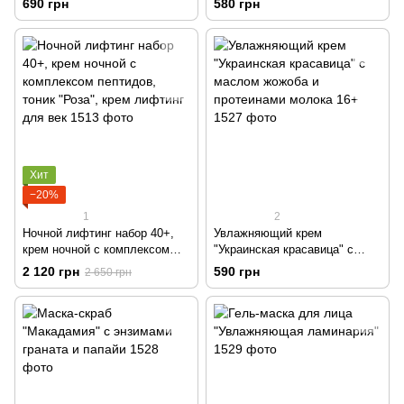
690 грн
580 грн
отёчности под глазами, 40+ з
пептидами
Хит
−20%
1
2
Ночной лифтинг набор 40+,
Увлажняющий крем
крем ночной с комплексом
"Украинская красавица" с
пептидов, тоник "Роза", крем
маслом жожоба и протеинами
2 120 грн
590 грн
2 650 грн
лифтинг для век
молока 16+