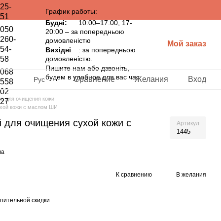
25-
График работы:
51
Будні:
10:00–17:00, 17-
050
20:00 – за попередньою
260-
домовленістю
Мой заказ
54-
Вихідні
: за попередньою
58
домовленістю.
Пишите нам або дзвоніть,
068
будем в удобное для вас час.
Сравнение
Желания
Вход
Рус
558
02
а для очищения кожи
27
ухой кожи с маслом ШИ
 для очищения сухой кожи с
Артикул
1445
ва
К сравнению
В желания
пительной скидки