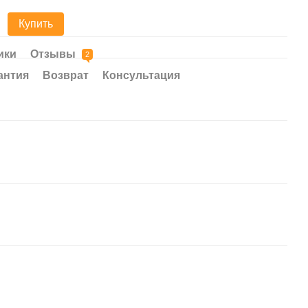
Купить
2 
ики
Отзывы
2
антия
Возврат
Консультация