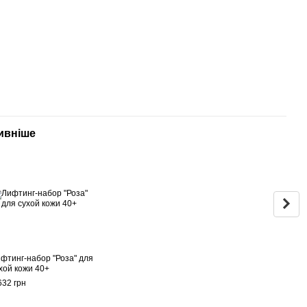
ивніше
Раз
фтинг-набор "Роза" для
Батт
хой кожи 40+
очищ
масл
632 грн
320 г