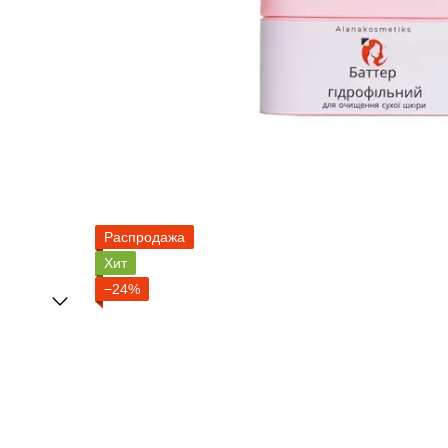
Распродажа
Хит
−24%