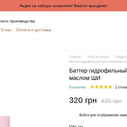
Акция на наборы косметики! Вместе выгоднее!
ского производства
О нас
Оплата и доставка
ктная информация
Сертификаты
Блог
шение
Отзывы о магазине
я сотрудничества для оптовых покупателей
КУПАТЕЛЕЙ
Главная
Уход за лицом
Средств
ботки персональных данных
Баттер гидрофильный для очищения с
Баттер гидрофильный
маслом ШИ
В наличии
2 отзы
320 грн
420 грн
Войти
для отображения нако
%
Объем