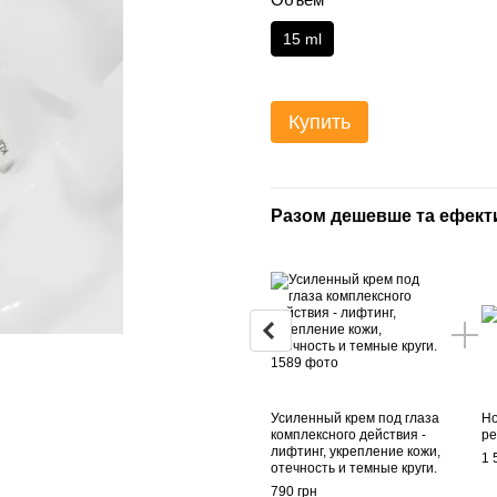
15 ml
Купить
Разом дешевше та ефект
Усиленный крем под глаза
Но
комплексного действия -
ре
лифтинг, укрепление кожи,
1 
отечность и темные круги.
790 грн