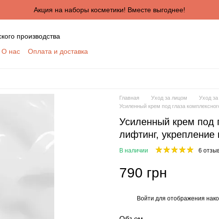
Акция на наборы косметики! Вместе выгоднее!
ского производства
О нас
Оплата и доставка
ктная информация
Сертификаты
Блог
шение
Отзывы о магазине
я сотрудничества для оптовых покупателей
КУПАТЕЛЕЙ
Главная
Уход за лицом
Уход за
ботки персональных данных
Усиленный крем под глаза комплексного
Усиленный крем под г
лифтинг, укрепление 
В наличии
6 отзы
790 грн
Войти
для отображения нако
%
Объем