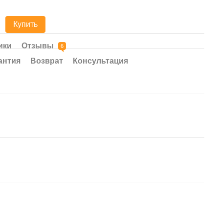
Купить
1 
ики
Отзывы
6
антия
Возврат
Консультация