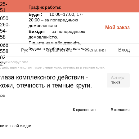
25-
График работы:
51
Будні:
10:00–17:00, 17-
050
20:00 – за попередньою
260-
домовленістю
Мой заказ
54-
Вихідні
: за попередньою
58
домовленістю.
Пишите нам або дзвоніть,
068
будем в удобное для вас час.
Сравнение
Желания
Вход
Рус
558
02
 кожей вокруг глаз
27
 действия - лифтинг, укрепление кожи, отечность и темные круги.
лаза комплексного действия -
Артикул
1589
кожи, отечность и темные круги.
вов
К сравнению
В желания
пительной скидки