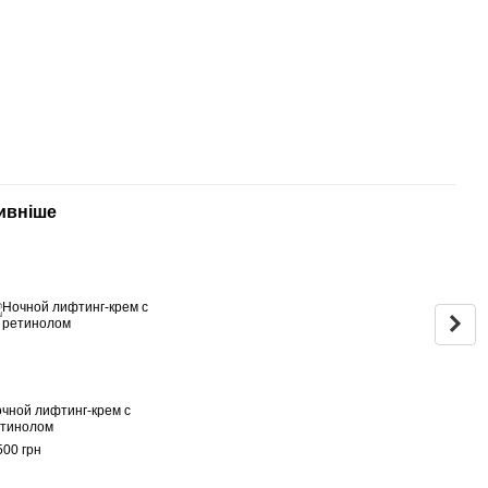
ивніше
Раз
чной лифтинг-крем с
Усил
тинолом
комп
лифт
500 грн
отечн
790 г