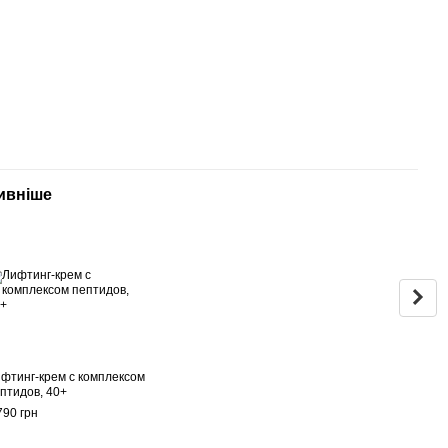
ивніше
Раз
фтинг-крем с комплексом
Лифт
птидов, 40+
комп
пепт
790 грн
для 
1 190