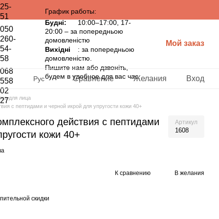
25-
График работы:
51
Будні:
10:00–17:00, 17-
050
20:00 – за попередньою
260-
домовленістю
Мой заказ
54-
Вихідні
: за попередньою
58
домовленістю.
Пишите нам або дзвоніть,
068
будем в удобное для вас час.
Сравнение
Желания
Вход
Рус
558
02
ка для лица
27
вия с пептидами и черной икрой для упругости кожи 40+
омплексного действия с пептидами
Артикул
1608
пругости кожи 40+
ва
К сравнению
В желания
пительной скидки