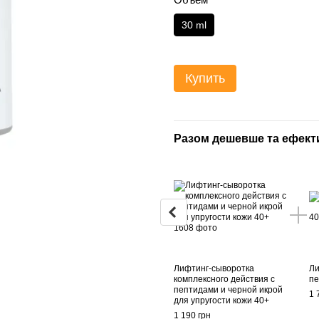
30 ml
Купить
Разом дешевше та ефект
Лифтинг-сыворотка
Ли
комплексного действия с
пе
пептидами и черной икрой
1 
для упругости кожи 40+
1 190 грн