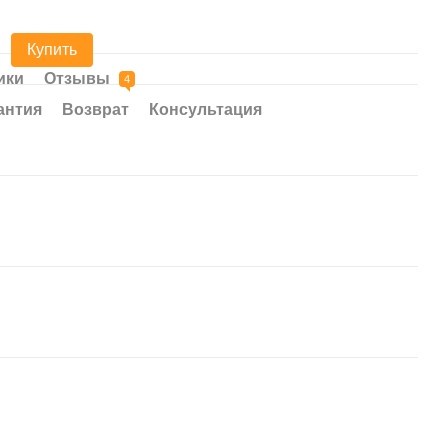
2 
Купить
ики
Отзывы
4
антия
Возврат
Консультация