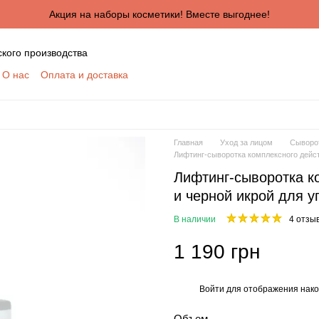
Акция на наборы косметики! Вместе выгоднее!
ского производства
О нас
Оплата и доставка
ктная информация
Сертификаты
Блог
шение
Отзывы о магазине
я сотрудничества для оптовых покупателей
КУПАТЕЛЕЙ
Главная
Уход за лицом
Сыворот
ботки персональных данных
Лифтинг-сыворотка комплексного дейст
Лифтинг-сыворотка к
и черной икрой для у
В наличии
4 отзы
1 190 грн
Войти
для отображения нако
%
Объем