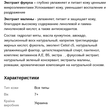
Экстракт фукуса –
глубоко увлажняет и питает кожу ценными
микроэлементами.Успокаивает кожу, уменьшает воспаление и
раздражение
Экстракт малины
- увлажняет, питает и защищает кожу,
благодаря высокому содержанию линолевой и гамма-
линоленовой кислот, а также антиоксидантов.
Состав: гидролат мяты, масла кунжутное, авокадо,
эмульсионный воск натуральный, каприлик триглицериды
жирных кислот, фукогель, эмолент Cetiol c5, натуральный
увлажняющий фактор, цетилстеариловый спирт, пантенол,
комплекс витаминов А,Е, В5, экстра . , фукусовый экстракт,
натуральный зеленый консервант, экстракты малины,
ромашки, ароматическая композиция на натуральной основе.
Характеристики
Тип кожи
Все типы
Вік
7+
Країна
Украина
виробник