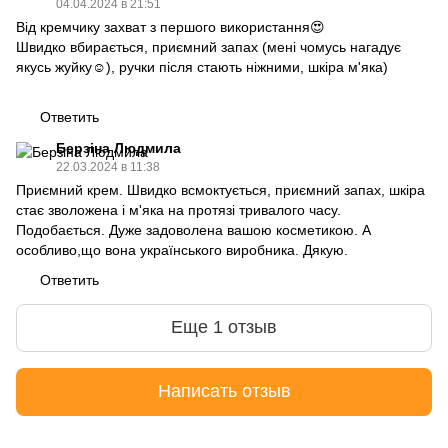
04.04.2024 в 21:51
Від кремчику захват з першого використання😍
Швидко вбирається, приємний запах (мені чомусь нагадує
якусь жуйку☺️), ручки після стають ніжними, шкіра м'яка)
Ответить
Берзіна Людмила
22.03.2024 в 11:38
Приємний крем. Швидко всмоктується, приємний запах, шкіра
стає зволожена і м'яка на протязі тривалого часу.
Подобається. Дуже задоволена вашою косметикою. А
особливо,що вона українського виробника. Дякую.
Ответить
Еще 1 отзыв
Написать отзыв