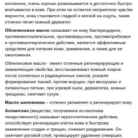
коллагена, очень хорошо размазывается и достаточно быстро
впитывается в коже. При этом не остается неприятное чувство
жирности, кожа становится гладкой и мягкой на ощупь, также
отлично лечит кожный дерматит.
Облепиховое масло
оказывает на кожу бактерицидное,
противовоспалительное, противовирусное, противогрибковое
и противоаллергическое действие, является эффективным
средством для питания кожи, заживления, а также для ее
омоложения.
Облепиховое масло - имеет отличные регенерирующие и
заживляющие свойства, восстанавливает кожный покров
после солнечных и радиационных ожогов, ускоряя
формирование тканей, против морщин, при веснушках и
пигментных пятнах, при угревой сыпи, дерматитах, кожных
трещинах, смягчает сухую.
Масло шиповника
– отлично увлажняет и регенерирует кожу.
Аллантоин
(вещество, получаемое из окопника
лекарственного) оказывает кератолитическое действие,
способствует регенерации клеток кожи и быстрому
заживлению ссадин и трещин, снимает раздражение. Он
смягчает роговой слой, провоцирует удаление отмерших