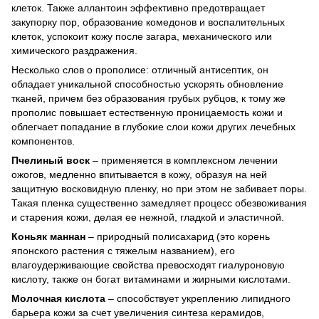
клеток. Также аллантоин эффективно предотвращает
закупорку пор, образование комедонов и воспалительных
клеток, успокоит кожу после загара, механического или
химического раздражения.
Несколько слов о прополисе: отличный антисептик, он
обладает уникальной способностью ускорять обновление
тканей, причем без образования грубых рубцов, к тому же
прополис повышает естественную проницаемость кожи и
облегчает попадание в глубокие слои кожи других лечебных
компонентов.
Пчелиный воск
– применяется в комплексном лечении
ожогов, медленно впитывается в кожу, образуя на ней
защитную восковидную пленку, но при этом не забивает поры.
Такая пленка существенно замедляет процесс обезвоживания
и старения кожи, делая ее нежной, гладкой и эластичной.
Коньяк маннан
– природный полисахарид (это корень
японского растения с тяжелым названием), его
влагоудерживающие свойства превосходят гиалуроновую
кислоту, также он богат витаминами и жирными кислотами.
Молочная кислота
– способствует укреплению липидного
барьера кожи за счет увеличения синтеза керамидов,