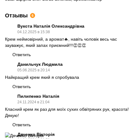
Отзывы
6
Вукста Наталія Олександрівна
04.12.2025 в 15:38
Крем неймовірний, а аромат🔥, навіть чоловік весь час
зауважує, який запах приємний!!!👏👏👏
Ответить
Данильчук Людмила
05.06.2025 в 20:14
Найкращий крем який я спробувала
Ответить
Пилипенко Наталія
24.11.2024 в 21:04
Класний крем як раз для моїх сухих обвітряних рук, красота!
Дякую!
Ответить
Дяченко Вікторія