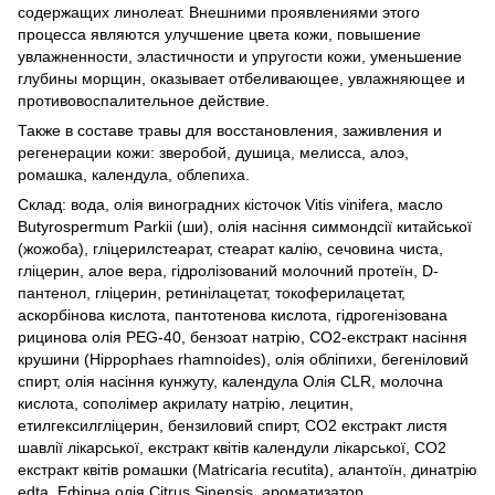
содержащих линолеат. Внешними проявлениями этого
процесса являются улучшение цвета кожи, повышение
увлажненности, эластичности и упругости кожи, уменьшение
глубины морщин, оказывает отбеливающее, увлажняющее и
противовоспалительное действие.
Также в составе травы для восстановления, заживления и
регенерации кожи: зверобой, душица, мелисса, алоэ,
ромашка, календула, облепиха.
Склад: вода, олія виноградних кісточок Vitis vinifera, масло
Butyrospermum Parkii (ши), олія насіння симмондсії китайської
(жожоба), гліцерилстеарат, стеарат калію, сечовина чиста,
гліцерин, алое вера, гідролізований молочний протеїн, D-
пантенол, гліцерин, ретинілацетат, токоферилацетат,
аскорбінова кислота, пантотенова кислота, гідрогенізована
рицинова олія PEG-40, бензоат натрію, СО2-екстракт насіння
крушини (Hippophaes rhamnoides), олія обліпихи, бегеніловий
спирт, олія насіння кунжуту, календула Олія CLR, молочна
кислота, сополімер акрилату натрію, лецитин,
етилгексилгліцерин, бензиловий спирт, CO2 екстракт листя
шавлії лікарської, екстракт квітів календули лікарської, CO2
екстракт квітів ромашки (Matricaria recutita), алантоїн, динатрію
edta. Ефірна олія Citrus Sinensis, ароматизатор