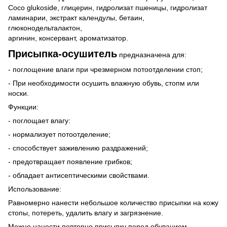
Coco glukosidе, глицерин, гидролизат пшеницы, гидролизат
ламинарии, экстракт календулы, бетаин,
глюконодельталактон,
аргинин, консервант, ароматизатор.
Присыпка-осушитель
предназначена для:
- поглощение влаги при чрезмерном потоотделении стоп;
- При необходимости осушить влажную обувь, стопм или
носки.
Функции:
- поглощает влагу:
- нормализует потоотделение;
- способствует заживлению раздражений;
- предотвращает появление грибков;
- обладает антисептическими свойствами.
Использование:
Равномерно нанести небольшое количество присыпки на кожу
стопы, потереть, удалить влагу и загрязнение.
Можно нанести повторно присыпку перед обуванием.