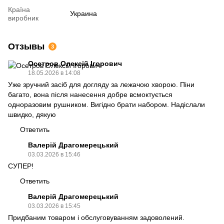
Країна
Украина
виробник
Отзывы
3
Осетров Олексій Ігорович
18.05.2026 в 14:08
Уже зручний засіб для догляду за лежачою хворою. Піни
багато, вона після нанесення добре всмоктується
одноразовим рушником. Вигідно брати набором. Надіслали
швидко, дякую
Ответить
Валерій Драгомерецький
03.03.2026 в 15:46
СУПЕР!
Ответить
Валерій Драгомерецький
03.03.2026 в 15:45
Придбаним товаром і обслуговуванням задоволений.