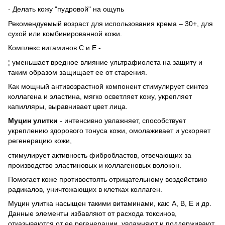
- Делать кожу "пудровой" на ощупь
Рекомендуемый возраст для использования крема – 30+, для
сухой или комбинированной кожи.
Комплекс витаминов С и Е -
¦ уменьшает вредное влияние ультрафиолета на защиту и
таким образом защищает ее от старения.
Как мощный антивозрастной компонент стимулирует синтез
коллагена и эластина, мягко осветляет кожу, укрепляет
капилляры, выравнивает цвет лица.
Муцин улитки
- интенсивно увлажняет, способствует
укреплению здорового тонуса кожи, омолаживает и ускоряет
регенерацию кожи,
стимулирует активность фибробластов, отвечающих за
производство эластиновых и коллагеновых волокон.
Помогает коже противостоять отрицательному воздействию
радикалов, уничтожающих в клетках коллаген.
Муцин улитка насыщен такими витаминами, как: А, В, Е и др.
Данные элементы избавляют от расхода токсинов,
отказываются от ее регенерации, увлажняют и поддерживают