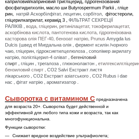
каприловий/каприновий тригліцерид, гідрогенізований
фосфатидилхолін, масло ши Butyrospermum Parkii , гліце
рин,
натрій Аскорбілфітат, лецитин, сорбітол,
фітостероли,
гліцерилкаприлат, керамід 3
,
ФІЛЬТРАТ СЕКРЕЦІЇ
РАЛІКІВ
,
вода, гліцерин, ретинілацетат, токоферилацетат,
аскорбінова кислота, пантотенова кислота, гідрогенізована
касторова олія ПЕГ-40, бензоат натрію,
Prunus
Amygda lus
Dulcis (швед et Мигдальна олія
,
фермент ксилін /чорного
чаю, гліцерин, гідроксиетилцелюлоза
,
сополімер акрилату
натрію, полігліцерил-4 оліват
,
бегеніловий
спирт
,
гліцин
,
трегалоза
,
глюконолактон
,
етилгексилгліцерин
бензиловий спирт
,
CO2 Salvi Екстракт листя
лікарського
,
CO2 Екстракт азіатського
,
CO2 Rubus i dae
нас
,
фітат натрію
,
ароматизатор
.
Сыворотка с витамином С
предназначена
для возраста 20+. Сыворотка будет действенной и
эффективной для любого типа кожи и возраста, так как
многофункциональна.
Функции сыворотки:
Снижает вредное воздействие ультрафиолета;