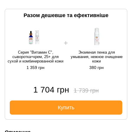
Разом дешевше та ефективніше
Серия "Витамин С",
Энзимная пенка для
сыворотка+крем, 25+ для
умывания, нежное очищение
сухой и комбинированной кожи
кожи
с
1 359 грн
380 грн
1 704 грн
1 739 грн
Купить