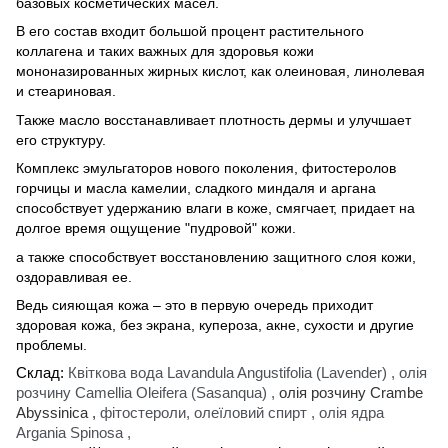
базовых косметических масел.
В его состав входит большой процент растительного
коллагена и таких важных для здоровья кожи
мононазированных жирных кислот, как олеиновая, линолевая
и стеариновая.
Также масло восстанавливает плотность дермы и улучшает
его структуру.
Комплекс эмульгаторов нового поколения, фитостеролов
горчицы и масла камелии, сладкого миндаля и аргана
способствует удержанию влаги в коже, смягчает, придает на
долгое время ощущение "пудровой" кожи.
а также способствует восстановлению защитного слоя кожи,
оздоравливая ее.
Ведь сияющая кожа – это в первую очередь приходит
здоровая кожа, без экрана, купероза, акне, сухости и другие
проблемы.
Склад:
Квіткова вода Lavandula Angustifolia (Lavender)
,
олія
розчину Camellia Oleifera (Sasanqua)
,
олія розчину Crambe
Abyssinica ,
фітостероли, олеїловий спирт
,
олія ядра
Argania Spinosa
,