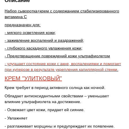
Описание
Набор сыворотка+крем с содержанием стабилизированного
витамина С
предназначен для:
- мягкого осветления кожи;
- заживление воспалений и раздражений;
- глубокого каскадного увлажнения кожи;
- Предотвращение повреждений кожи ультрафиолетом
- улучшает состояние кожи с акне, воспалениями и помогает
при куперозе в результате укрепления капиллярной стенки.
КРЕМ "УЛИТКОВЫЙ"
Крем требует в период активного солнца как ночной.
Обладает антиоксидантными свойствами – уменьшает
влияние ультрафиолета на достижение.
- Освежает цвет кожи, придает ей сияние.
- Увлажняет
- разглаживает морщины и предупреждает их появление.