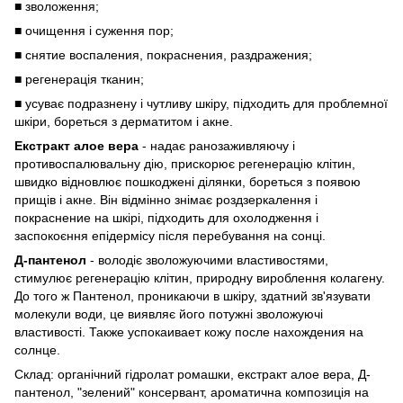
■ зволоження;
■ очищення і суження пор;
■ снятие воспаления, покраснения, раздражения;
■ регенерація тканин;
■ усуває подразнену і чутливу шкіру, підходить для проблемної
шкіри, бореться з дерматитом і акне.
Екстракт алое вера
- надає ранозаживляючу і
противоспалювальну дію, прискорює регенерацію клітин,
швидко відновлює пошкоджені ділянки, бореться з появою
прищів і акне. Він відмінно знімає роздзеркалення і
покраснение на шкірі, підходить для охолодження і
заспокоєння епідермісу після перебування на сонці.
Д-пантенол
- володіє зволожуючими властивостями,
стимулює регенерацію клітин, природну вироблення колагену.
До того ж Пантенол, проникаючи в шкіру, здатний зв'язувати
молекули води, це виявляє його потужні зволожуючі
властивості. Также успокаивает кожу после нахождения на
солнце.
Склад: органічний гідролат ромашки, екстракт алое вера, Д-
пантенол, "зелений" консервант, ароматична композиція на