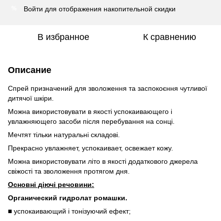
Войти
для отображения накопительной скидки
%
В избранное
К сравнению
Описание
Спрей призначений для зволоження та заспокоєння чутливої ​​
дитячої шкіри.
Можна використовувати в якості успокаивающего і
увлажняющего засоби після перебування на сонці.
Мечтят тільки натуральні складові.
Прекрасно увлажняет, успокаивает, освежает кожу.
Можна використовувати літо в якості додаткового джерела
свіжості та зволоження протягом дня.
Основні діючі речовини:
Органический гидролат ромашки.
■ успокаивающий і тонізуючий ефект;