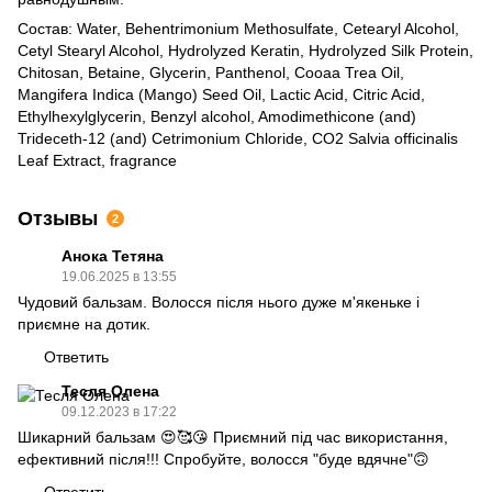
Состав: Water, Behentrimonium Methosulfate, Cetearyl Alcohol,
Cetyl Stearyl Alcohol, Hydrolyzed Keratin, Hydrolyzed Silk Protein,
Chitosan, Betaine, Glycerin, Panthenol, Cooaa Trea Oil,
Mangifera Indica (Mango) Seed Oil, Lactic Acid, Citric Acid,
Ethylhexylglycerin, Benzyl alcohol, Amodimethicone (and)
Trideceth-12 (and) Cetrimonium Chloride, CO2 Salvia officinalis
Leaf Extract, fragrance
Отзывы
2
Анока Тетяна
19.06.2025 в 13:55
Чудовий бальзам. Волосся після нього дуже м'якеньке і
приємне на дотик.
Ответить
Тесля Олена
09.12.2023 в 17:22
Шикарний бальзам 😍🥰😘 Приємний під час використання,
ефективний після!!! Спробуйте, волосся "буде вдячне"🙃
Ответить