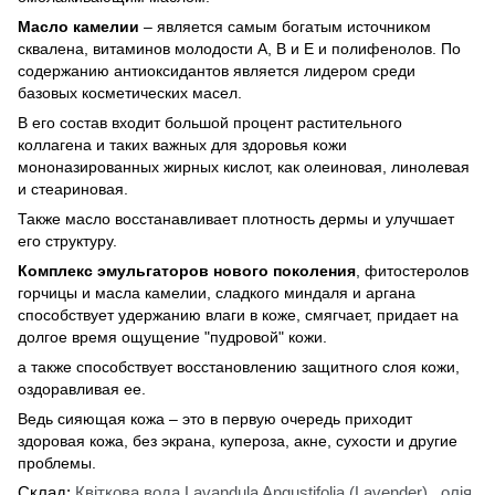
Масло камелии
– является самым богатым источником
сквалена, витаминов молодости А, В и Е и полифенолов. По
содержанию антиоксидантов является лидером среди
базовых косметических масел.
В его состав входит большой процент растительного
коллагена и таких важных для здоровья кожи
мононазированных жирных кислот, как олеиновая, линолевая
и стеариновая.
Также масло восстанавливает плотность дермы и улучшает
его структуру.
Комплекс эмульгаторов нового поколения
, фитостеролов
горчицы и масла камелии, сладкого миндаля и аргана
способствует удержанию влаги в коже, смягчает, придает на
долгое время ощущение "пудровой" кожи.
а также способствует восстановлению защитного слоя кожи,
оздоравливая ее.
Ведь сияющая кожа – это в первую очередь приходит
здоровая кожа, без экрана, купероза, акне, сухости и другие
проблемы.
Склад:
Квіткова вода Lavandula Angustifolia (Lavender)
,
олія