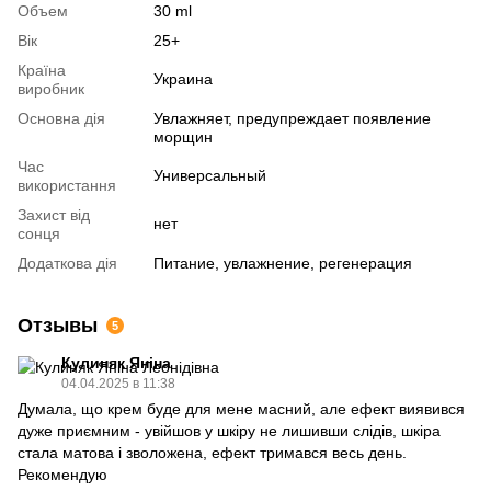
Объем
30 ml
Вік
25+
Країна
Украина
виробник
Основна дія
Увлажняет, предупреждает появление
морщин
Час
Универсальный
використання
Захист від
нет
сонця
Додаткова дія
Питание, увлажнение, регенерация
Отзывы
5
Кулиняк Яніна
04.04.2025 в 11:38
Думала, що крем буде для мене масний, але ефект виявився
дуже приємним - увійшов у шкіру не лишивши слідів, шкіра
стала матова і зволожена, ефект тримався весь день.
Рекомендую