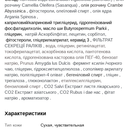
розчину Camellia Oleifera (Sasanqua)
,
олія розчину Crambe
Abyssinica ,
фітостероли, олеїловий спирт
,
олія ядра
Argania Spinosa
,
каприловий/каприновий тригліцерид, гідрогенізований
фосфатидилхолін, масло ши Butyrospermum Parkii ,
гліцерин,
натрій Аскорбілфітат, лецитин, сорбітол,
фітостероли, гліцерилкаприлат, керамід 3
,
ФІЛЬТРАТ
СЕКРЕЦІЇ РАЛІКІВ
,
вода, гліцерин, ретинілацетат,
токоферилацетат, аскорбінова кислота, пантотенова
кислота, гідрогенізована касторова олія ПЕГ-40, бензоат
натрію,
Prunus
Amygda lus Dulcis
фермент ксилін /чорного
чаю, гліцерин, гідроксиетилцелюлоза
,
сополімер акрилату
натрію, полігліцерил-4 оліват
,
бегеніловий спирт
,
гліцин
,
трегалоза
,
глюконолактон
,
етилгексилгліцерин,
бензиловий спирт
,
CO2 Salvi Екстракт листя лікарського
,
CO2 Екстракт азіатського
,
CO2 Rubus i dae нас
,
фітат
натрію
,
ароматизатор
.
Характеристики
Тип кожи
Сухая, чувствительная