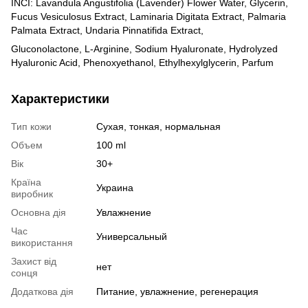
INCI: Lavandula Angustifolia (Lavender) Flower Water, Glycerin,
Fucus Vesiculosus Extract, Laminaria Digitata Extract, Palmaria
Palmata Extract, Undaria Pinnatifida Extract,
Gluconolactone, L-Arginine, Sodium Hyaluronate, Hydrolyzed
Hyaluronic Acid, Phenoxyethanol, Ethylhexylglycerin, Parfum
Характеристики
Тип кожи
Сухая, тонкая, нормальная
Объем
100 ml
Вік
30+
Країна
Украина
виробник
Основна дія
Увлажнение
Час
Универсальный
використання
Захист від
нет
сонця
Додаткова дія
Питание, увлажнение, регенерация