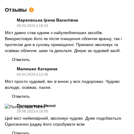
Отзывы
3
Марковська Ірина Василівна
08.04.2024 в 18:43
Міст давно став одним з найулюбленіших засобів.
Використовую його як після очищення обличчя вранці, так і
протягом дня в сухому приміщенні. Приємно зволожує та
освіжає обличчя, шию та декольте. Дякую за чудовий засіб.
Ответить
Малишко Катерина
04.04.2024 в 12:48
Міст просто чудовий, він зі мною у всіх подорожах. Чудово
володіє, освіжає, пахне.
Ответить
Погорелова Неллі
29.08.2023 в 18:00
Цей міст неймовірний, зволожує чудово. Дуже подобається.
Однозначно раджу його спробувати всім
Ответить