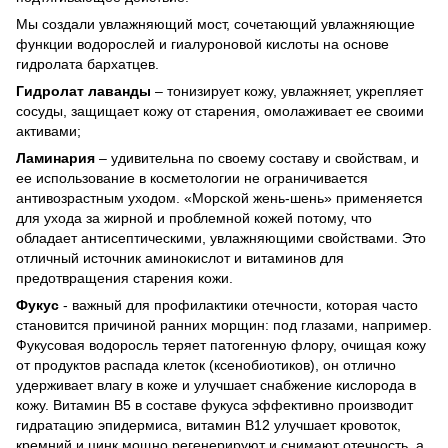
Мы создали увлажняющий мост, сочетающий увлажняющие
функции водорослей и гиалуроновой кислоты на основе
гидролата бархатцев.
Гидролат лаванды
– тонизирует кожу, увлажняет, укрепляет
сосуды, защищает кожу от старения, омолаживает ее своими
активами;
Ламинария
– удивительна по своему составу и свойствам, и
ее использование в косметологии не ограничивается
антивозрастным уходом. «Морской жень-шень» применяется
для ухода за жирной и проблемной кожей потому, что
обладает антисептическими, увлажняющими свойствами. Это
отличный источник аминокислот и витаминов для
предотвращения старения кожи.
Фукус
- важный для профилактики отечности, которая часто
становится причиной ранних морщин: под глазами, например.
Фукусовая водоросль теряет патогенную флору, очищая кожу
от продуктов распада клеток (ксенобиотиков), он отлично
удерживает влагу в коже и улучшает снабжение кислорода в
кожу. Витамин В5 в составе фукуса эффективно производит
гидратацию эпидермиса, витамин В12 улучшает кровоток,
кремний и цинк мощно регенерируют и снимают отечность, а