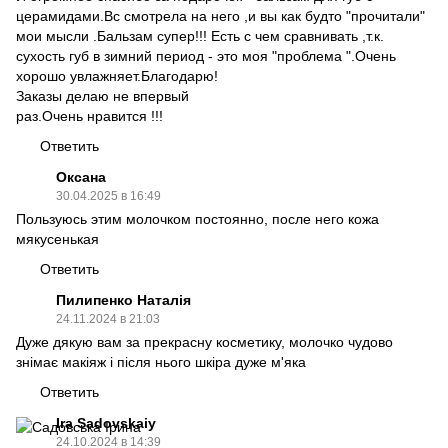
церамидами.Вс смотрела на него ,и вы как будто "прочитали"
мои мысли .Бальзам супер!!! Есть с чем сравнивать ,т.к.
сухость губ в зимний период - это моя "проблема ".Очень
хорошо увлажняет.Благодарю!
Заказы делаю не впервый
раз.Очень нравится !!!
Ответить
Оксана
30.04.2025 в 16:49
Пользуюсь этим молочком постоянно, после него кожа
мякусенькая
Ответить
Пилипенко Наталія
24.11.2024 в 21:03
Дуже дякую вам за прекрасну косметику, молочко чудово
знімає макіяж і після нього шкіра дуже м'яка
Ответить
Ira Sadovskaiy
24.10.2024 в 14:39