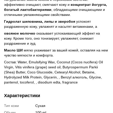
эффективно очищают, смягчают кожу и
концентрат йогурта,
богатый лактобактериями
, обладающими очищающими и
отличными увлажняющими свойствами.
Гидролат шиповника, липы и зверобоя
успокоят
раздраженную кожу, увлажнят и насытят витаминами, а
овсяное молочко
оказывает успокаивающий эффект на
кожу. Кроме того, оно тонизирует, увлажняет, снимает
раздражение и зуд.
Масло ШИ
мягко ухаживает за вашей кожей, оставляя на нем
чувство мягкости и комфорта.
Состав: Water, Emulsifying Wax, Coconut (Cocos nucifera) Oil
Virgin, Vitis vinifera (grape) seed oil, Butyrospermum Parkii
(Shea) Butter, Coco Glucoside, Cetearyl Alcohol, Betaine,
Hydrolyzed Milk Protein, Glycerin, , Benzyl алкоголь, Glycine,
pantenol, tocoferol, , disodium edta, fragrance
Характеристики
Тип кожи
Сухая
Объем
100 ml