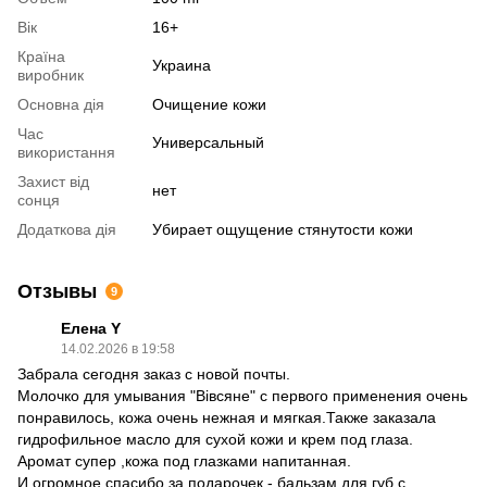
Вік
16+
Країна
Украина
виробник
Основна дія
Очищение кожи
Час
Универсальный
використання
Захист від
нет
сонця
Додаткова дія
Убирает ощущение стянутости кожи
Отзывы
9
Елена Y
14.02.2026 в 19:58
Забрала сегодня заказ с новой почты.
Молочко для умывания "Вівсяне" с первого применения очень
понравилось, кожа очень нежная и мягкая.Также заказала
гидрофильное масло для сухой кожи и крем под глаза.
Аромат супер ,кожа под глазками напитанная.
И огромное спасибо за подарочек - бальзам для губ с