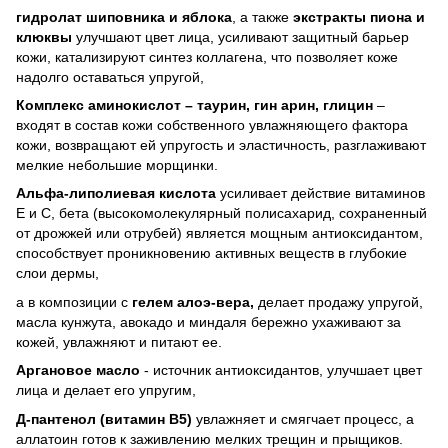
гидролат шиповника и яблока
, а также
экстракты пиона и
клюквы
улучшают цвет лица, усиливают защитный барьер
кожи, катализируют синтез коллагена, что позволяет коже
надолго оставаться упругой,
Комплекс аминокислот – таурин, гин арин, глицин
–
входят в состав кожи собственного увлажняющего фактора
кожи, возвращают ей упругость и эластичность, разглаживают
мелкие небольшие морщинки.
Альфа-липолиевая кислота
усиливает действие витаминов
Е и С, бета (высокомолекулярный полисахарид, сохраненный
от дрожжей или отрубей) является мощным антиоксидантом,
способствует проникновению активных веществ в глубокие
слои дермы,
а в композиции с
гелем алоэ-вера,
делает продажу упругой,
масла кунжута, авокадо и миндаля бережно ухаживают за
кожей, увлажняют и питают ее.
Аргановое масло
- источник антиоксидантов, улучшает цвет
лица и делает его упругим,
Д-пантенол (витамин В5)
увлажняет и смягчает процесс, а
аллатоин готов к заживлению мелких трещин и прыщиков.