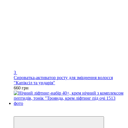
3
Сироватка-активатор росту для зміцнення волосся
"Капіксіл та ундарія"
660 грн
Хіт
−20%