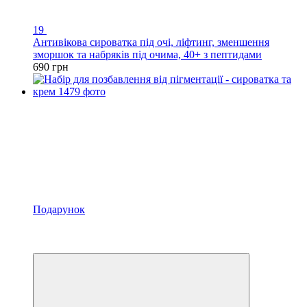
19
Антивікова сироватка під очі, ліфтинг, зменшення
зморшок та набряків під очима, 40+ з пептидами
690 грн
Подарунок
Розпродаж
Хіт
−15%