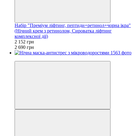
Набір "Преміум ліфтинг, пептиди+ретинол+чорна ікра"
(Нічний крем з ретинолом, Сироватка ліфтинг
комплексної дії)
2 152 грн
2 690 грн
Хіт