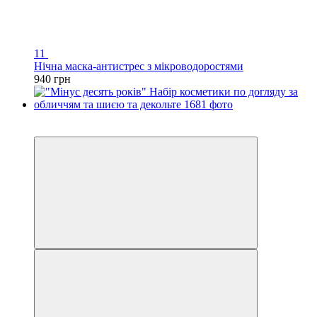
11
Нічна маска-антистрес з мікроводоростями
940 грн
Хіт
−20%