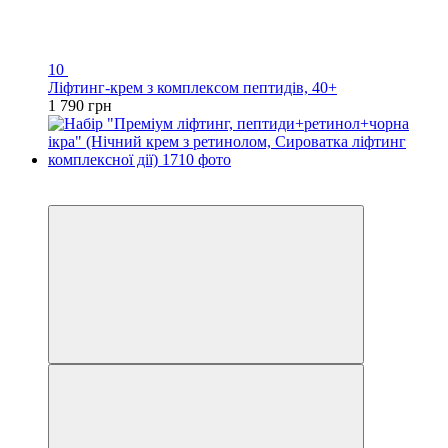
10
Ліфтинг-крем з комплексом пептидів, 40+
1 790 грн
Хіт
−20%