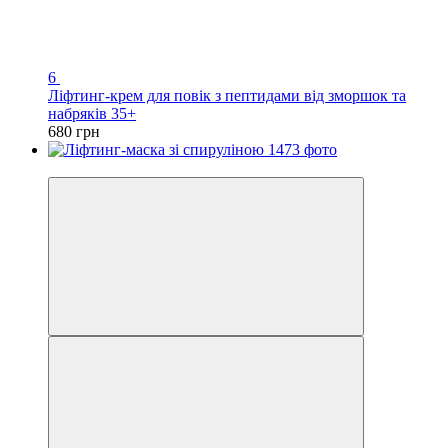
6
Ліфтинг-крем для повік з пептидами від зморшок та
набряків 35+
680 грн
Хіт