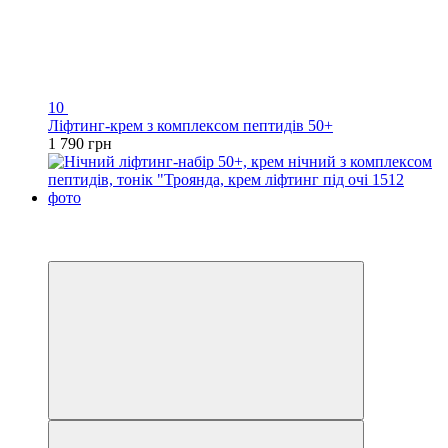
10
Ліфтинг-крем з комплексом пептидів 50+
1 790 грн
Розпродаж
Хіт
−20%