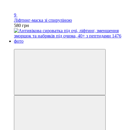
9
Ліфтинг-маска зі спируліною
580 грн
Хіт