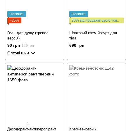
Новинка
Новинка
−25%
20% від продажів цього товару йдуть на виробництво сухих душів та передачу їх ЗСУ
Гель для душу (тревел
Шовковий крем-йогурт для
версія)
тіла
90 грн
690 грн
120 грн
Оптові ціни
1
Дезодорант-антиперспірант
Крем-венотонік