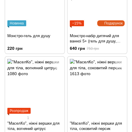
Новинка
−15%
Подарунок
Монстро-гель для душу
Монстро-набір дитячий для
ванної 5+ (гель для душу,
піна для ванної, пластилін
220 грн
640 грн
750 грн
для ванної)
Розпродаж
1
"МаселКо", ніжні вершки для
"МаселКо", ніжні вершки для
тіла, вогняний цитрус
тіла, соковитий персик