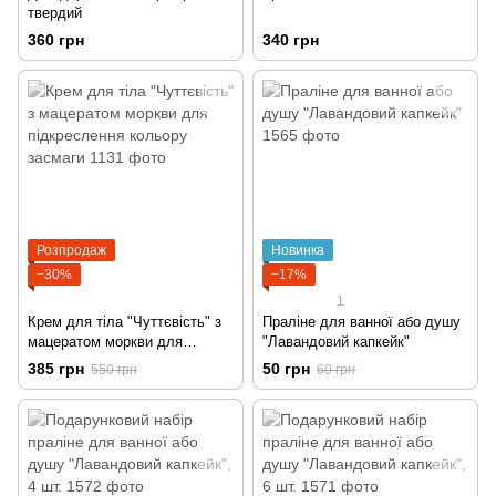
твердий
360 грн
340 грн
Розпродаж
Новинка
−30%
−17%
1
Крем для тіла "Чуттєвість" з
Праліне для ванної або душу
мацератом моркви для
"Лавандовий капкейк"
підкреслення кольору засмаги
385 грн
50 грн
550 грн
60 грн