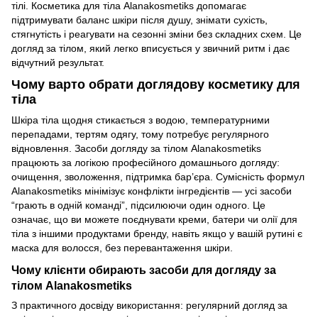
тілі. Косметика для тіла Alanakosmetiks допомагає
підтримувати баланс шкіри після душу, знімати сухість,
стягнутість і реагувати на сезонні зміни без складних схем. Це
догляд за тілом, який легко вписується у звичний ритм і дає
відчутний результат.
Чому варто обрати доглядову косметику для
тіла
Шкіра тіла щодня стикається з водою, температурними
перепадами, тертям одягу, тому потребує регулярного
відновлення. Засоби догляду за тілом Alanakosmetiks
працюють за логікою професійного домашнього догляду:
очищення, зволоження, підтримка бар’єра. Сумісність формул
Alanakosmetiks мінімізує конфлікти інгредієнтів — усі засоби
“грають в одній команді”, підсилюючи один одного. Це
означає, що ви можете поєднувати креми, батери чи олії для
тіла з іншими продуктами бренду, навіть якщо у вашій рутині є
маска для волосся, без перевантаження шкіри.
Чому клієнти обирають засоби для догляду за
тілом Alanakosmetiks
З практичного досвіду використання: регулярний догляд за