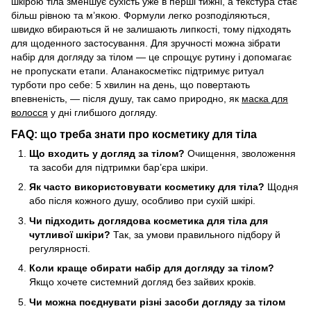
шкірою тіла зменшує сухість уже в перші тижні, а текстура стає
більш рівною та м’якою. Формули легко розподіляються,
швидко вбираються й не залишають липкості, тому підходять
для щоденного застосування. Для зручності можна зібрати
набір для догляду за тілом — це спрощує рутину і допомагає
не пропускати етапи. Аланакосметікс підтримує ритуал
турботи про себе: 5 хвилин на день, що повертають
впевненість, — після душу, так само природно, як
маска для
волосся
у дні глибшого догляду.
FAQ: що треба знати про косметику для тіла
Що входить у догляд за тілом?
Очищення, зволоження
та засоби для підтримки бар’єра шкіри.
Як часто використовувати косметику для тіла?
Щодня
або після кожного душу, особливо при сухій шкірі.
Чи підходить доглядова косметика для тіла для
чутливої шкіри?
Так, за умови правильного підбору й
регулярності.
Коли краще обирати набір для догляду за тілом?
Якщо хочете системний догляд без зайвих кроків.
Чи можна поєднувати різні засоби догляду за тілом