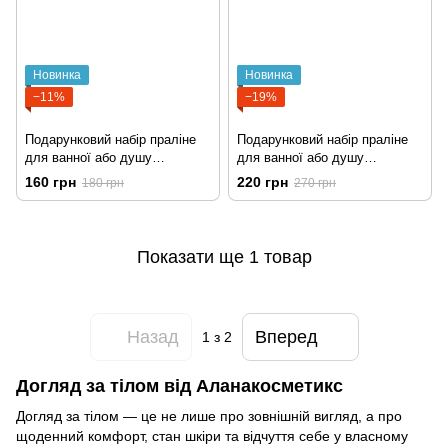
Новинка
Новинка
−11%
−19%
Подарунковий набір праліне
Подарунковий набір праліне
для ванної або душу
для ванної або душу
"Лавандовий капкейк", 4 шт.
"Лавандовий капкейк", 6 шт.
160 грн
220 грн
180 грн
270 грн
Показати ще 1 товар
Назад
Вперед
1
з 2
Догляд за тілом від Аланакосметикс
Догляд за тілом — це не лише про зовнішній вигляд, а про
щоденний комфорт, стан шкіри та відчуття себе у власному