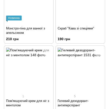
Новинка
Монстро-піна для ванної з
Скраб "Кава зі спеціями"
апельсином
210 грн
190 грн
1
5
Пом'якшуючий крем для ніг з
Гелевий дезодорант-
ментолом
антиперспірант