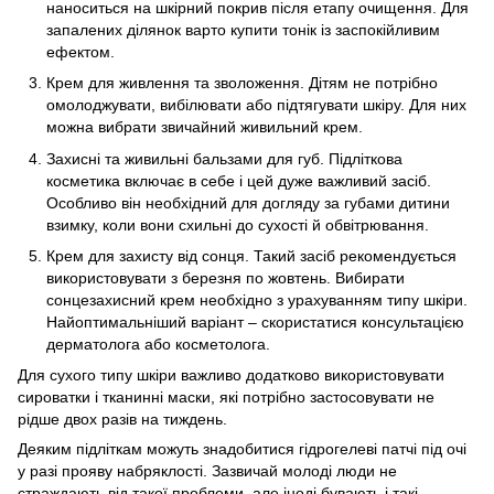
наноситься на шкірний покрив після етапу очищення. Для
запалених ділянок варто купити тонік із заспокійливим
ефектом.
Крем для живлення та зволоження. Дітям не потрібно
омолоджувати, вибілювати або підтягувати шкіру. Для них
можна вибрати звичайний живильний крем.
Захисні та живильні бальзами для губ. Підліткова
косметика включає в себе і цей дуже важливий засіб.
Особливо він необхідний для догляду за губами дитини
взимку, коли вони схильні до сухості й обвітрювання.
Крем для захисту від сонця. Такий засіб рекомендується
використовувати з березня по жовтень. Вибирати
сонцезахисний крем необхідно з урахуванням типу шкіри.
Найоптимальніший варіант – скористатися консультацією
дерматолога або косметолога.
Для сухого типу шкіри важливо додатково використовувати
сироватки і тканинні маски, які потрібно застосовувати не
рідше двох разів на тиждень.
Деяким підліткам можуть знадобитися гідрогелеві патчі під очі
у разі прояву набряклості. Зазвичай молоді люди не
страждають від такої проблеми, але іноді бувають і такі