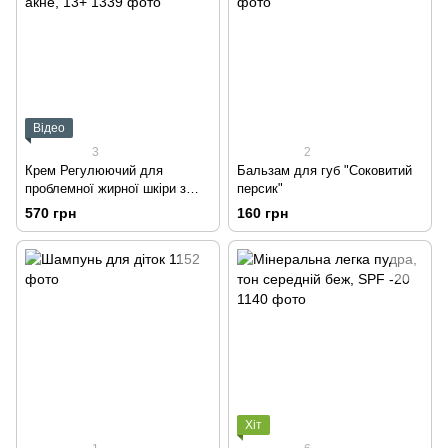
Відео
3
2
Крем Регулюючий для
Бальзам для губ "Соковитий
проблемної жирної шкіри з
персик"
акне, 13+
570 грн
160 грн
Хіт