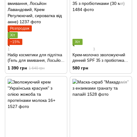
Розпродаж
Хіт
−15%
Хіт
1
3
Набір косметики для підлітка
Крем-молочко зволожуючий
(Гель для вмивання, Лосьйон
денний SPF 35 з пробіотиками
Лавандовий, Крем
(30 мл)
1 390 грн
580 грн
1 640 грн
Регулюючий, сироватка від
акне)