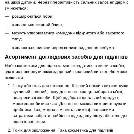
на шкірі дитини. Через гіперактивність сальних залоз епідерміс
змінюється:
розширюються пори;
з'являється жирний блиск;
можуть утворюватися комедони відкритого або закритого
типу;
з'являються висипи через велике виділення себума.
Асортимент доглядових засобів для підлітків
Набір косметики для підлітка має складатися з низки засобів,
здатних повернути шкірі здоровий і красивий вигляд. Він може
включати:
Пінку або гель для вмивання. Шкірний покрив дитини дуже
чутливий і ніжний, тому для нього краще вибирати м'які,
неагресивні засоби. Щоб підібрати ідеальний продукт,
може знадобитися час. Для цього можна використовувати
пробники. Так, можна з мінімальними фінансовими
витратами вибрати найбільш підходящу пінку або гель для
підліткової шкіри.
Тонік для зволоження. Така косметика для підлітків