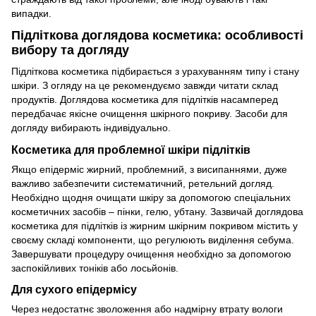
випадки.
Підліткова доглядова косметика: особливості
вибору та догляду
Підліткова косметика підбирається з урахуванням типу і стану
шкіри. З огляду на це рекомендуємо завжди читати склад
продуктів. Доглядова косметика для підлітків насамперед
передбачає якісне очищення шкірного покриву. Засоби для
догляду вибирають індивідуально.
Косметика для проблемної шкіри підлітків
Якщо епідерміс жирний, проблемний, з висипаннями, дуже
важливо забезпечити систематичний, ретельний догляд.
Необхідно щодня очищати шкіру за допомогою спеціальних
косметичних засобів – пінки, гелю, убтану. Зазвичай доглядова
косметика для підлітків із жирним шкірним покривом містить у
своєму складі компоненти, що регулюють виділення себума.
Завершувати процедуру очищення необхідно за допомогою
заспокійливих тоніків або лосьйонів.
Для сухого епідермісу
Через недостатнє зволоження або надмірну втрату вологи