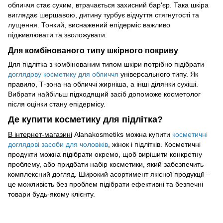
обличчя стає сухим, втрачається захисний бар'єр. Така шкіра
виглядає шершавою, дитину турбує відчуття стягнутості та
лущення. Тонкий, виснажений епідерміс важливо
підживлювати та зволожувати.
Для комбінованого типу шкірного покриву
Для підлітка з комбінованим типом шкіри потрібно підібрати
доглядову косметику для обличчя
універсального типу. Як
правило, Т-зона на обличчі жирніша, а інші ділянки сухіші.
Вибрати найбільш підходящий засіб допоможе косметолог
після оцінки стану епідермісу.
Де купити косметику для підлітка?
В інтернет-магазині
Alanakosmetiks можна купити
косметичні
доглядові засоби для чоловіків
, жінок і підлітків. Косметичні
продукти можна підібрати окремо, щоб вирішити конкретну
проблему, або придбати набір косметики, який забезпечить
комплексний догляд. Широкий асортимент якісної продукції –
це можливість без проблем підібрати ефективні та безпечні
товари будь-якому клієнту.