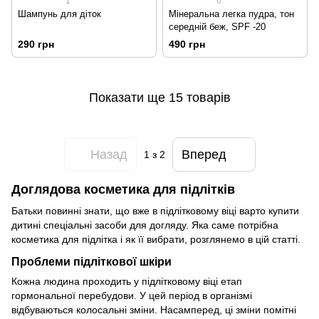
1
6
Шампунь для діток
Мінеральна легка пудра, тон
середній беж, SPF -20
290 грн
490 грн
Показати ще 15 товарів
Назад
Вперед
1
з 2
Доглядова косметика для підлітків
Батьки повинні знати, що вже в підлітковому віці варто купити
дитині спеціальні засоби для догляду. Яка саме потрібна
косметика для підлітка і як її вибрати, розглянемо в цій статті.
Проблеми підліткової шкіри
Кожна людина проходить у підлітковому віці етап
гормональної перебудови. У цей період в організмі
відбуваються колосальні зміни. Насамперед, ці зміни помітні