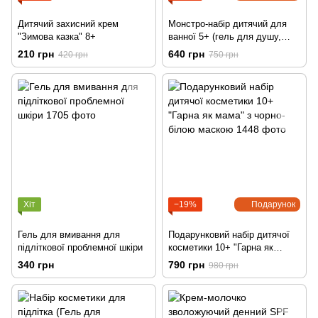
Дитячий захисний крем
Монстро-набір дитячий для
"Зимова казка" 8+
ванної 5+ (гель для душу,
піна для ванної, пластилін
210 грн
640 грн
420 грн
750 грн
для ванної)
Хіт
−19%
Подарунок
Гель для вмивання для
Подарунковий набір дитячої
підліткової проблемної шкіри
косметики 10+ "Гарна як
мама" з чорно-білою маскою
340 грн
790 грн
980 грн