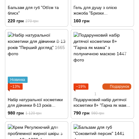
Бальзам для губ "Об'єм та
Гель для душу з олією
блиск"
жожоба "Бризки
шампанського"
220 грн
160 грн
270 грн
Новинка
−13%
−19%
Подарунок
1
Набір натуральної косметики
Подарунковий набір дитячої
для дівчинки 8-13 років
косметики 8+ "Гарна як мама"
"Перший догляд"
з полуничною маскою
980 грн
790 грн
1 120 грн
980 грн