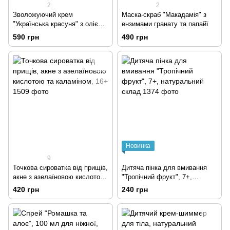
2
2
Зволожуючий крем
Маска-скраб "Макадамія" з
"Українська красуня" з олією
ензимами гранату та папайї
жожоба та протеїнами молока
590 грн
490 грн
16+
Новинка
9
Точкова сироватка від прищів,
Дитяча пінка для вмивання
акне з азелаїновою кислотою
"Тропічний фрукт", 7+,
та каламіном, 16+
натуральний склад
420 грн
240 грн