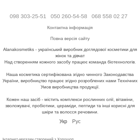
098 303-25-51
050 260-54-58
068 558 02 27
Контактна інформація
Повна версія сайту
Alanakosmetiks - український виробник доглядової косметики для
жінок та дівчат
Над створенням кожного засобу працює команда біотехнологів.
Наша косметика сертифікована згідно чинного Законодавства
України, виробництво працює згідно розроблених нами Технічних
Умов виробництва продукції.
Кожен наш засіб - містить комплекси рослинних олії, вітаміни,
зволожувачі, пробіотики, цераміди, пептиди та інші корисні для
шкіри та волосся речовини.
Укр
Рус
Інтернет-магазин створений з Хорошоп