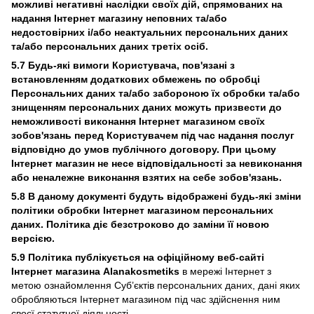
можливі негативні наслідки своїх дій, спрямованих на
надання Інтернет магазину неповних та/або
недостовірних і/або неактуальних персональних даних
та/або персональних даних третіх осіб.
5.7 Будь-які вимоги Користувача, пов'язані з
встановленням додаткових обмежень по обробці
Персональних даних та/або забороною їх обробки та/або
знищенням персональних даних можуть призвести до
неможливості виконання Інтернет магазином своїх
зобов'язань перед Користувачем під час надання послуг
відповідно до умов публічного договору. При цьому
Інтернет магазин не несе відповідальності за невиконання
або неналежне виконання взятих на себе зобов'язань.
5.8 В даному документі будуть відображені будь-які зміни
політики обробки Інтернет магазином персональних
даних. Політика діє безстроково до заміни її новою
версією.
5.9 Політика публікується на офіційному веб-сайті
Інтернет магазина Alanakosmetiks
в мережі Інтернет з
метою ознайомлення Суб’єктів персональних даних, дані яких
обробляються Інтернет магазином під час здійснення ним
своєї статутної діяльності.