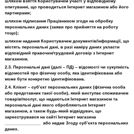
шляхом взяття Користувачем участі у відповідному
опитуванні, що проводиться Інтернет магазином або його
партнерами;
шляхом підписання Працівником згоди на обробку
персональних даних (заяви про прийняття на роботу
тощо);
шляхом надання Користувачем документів/інформації, що
містять персональні дані, в разі наміру даних укласти
відповідний правочин/трудовий договір з Інтернет
магазином.
2.3. Персональні дані (далі – ПД) – відомості чи сукупність
відомостей про фізичну особу, яка ідентифікована або
може бути конкретно ідентифікована.
2.4. Клієнт – суб’єкт персональних даних (фізична особа
або представник такої особи), який виступає споживачем
товарів/послуг, що надаються Інтернет магазином та
персональні дані якого обробляються Інтернет
магазином, а також будь-який відвідувач, що
зареєструвався на сайті Інтернет магазина
_______________
або надав Згоду субʼєкта персональних
даних.