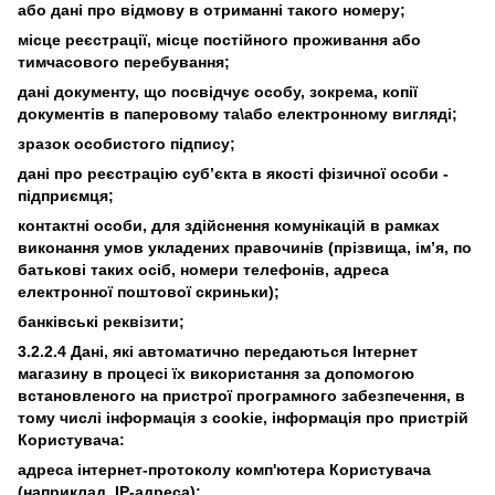
або дані про відмову в отриманні такого номеру;
місце реєстрації, місце постійного проживання або
тимчасового перебування;
дані документу, що посвідчує особу, зокрема, копії
документів в паперовому та\або електронному вигляді;
зразок особистого підпису;
дані про реєстрацію суб’єкта в якості фізичної особи -
підприємця;
контактні особи, для здійснення комунікацій в рамках
виконання умов укладених правочинів (прізвища, ім’я, по
батькові таких осіб, номери телефонів, адреса
електронної поштової скриньки);
банківські реквізити;
3.2.2.4 Дані, які автоматично передаються Інтернет
магазину в процесі їх використання за допомогою
встановленого на пристрої програмного забезпечення, в
тому числі інформація з cookie, інформація про пристрій
Користувача:
адреса інтернет-протоколу комп'ютера Користувача
(наприклад, IP-адреса);