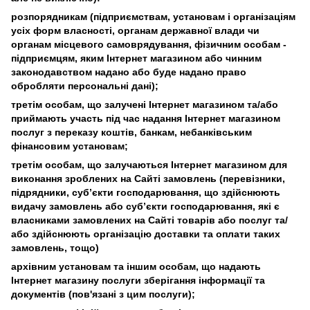
розпорядникам (підприємствам, установам і організаціям
усіх форм власності, органам державної влади чи
органам місцевого самоврядування, фізичним особам -
підприємцям, яким Інтернет магазином або чинним
законодавством надано або буде надано право
обробляти персональні дані);
третім особам, що залучені Інтернет магазином та/або
приймають участь під час надання Інтернет магазином
послуг з переказу коштів, банкам, небанківським
фінансовим установам;
третім особам, що залучаються Інтернет магазином для
виконання зроблених на Сайті замовлень (перевізники,
підрядники, субʼєкти господарювання, що здійснюють
видачу замовлень або субʼєкти господарювання, які є
власниками замовлених на Сайті товарів або послуг та/
або здійснюють організацію доставки та оплати таких
замовлень, тощо)
архівним установам та іншим особам, що надають
Інтернет магазину послуги зберігання інформації та
документів (пов'язані з цим послуги);