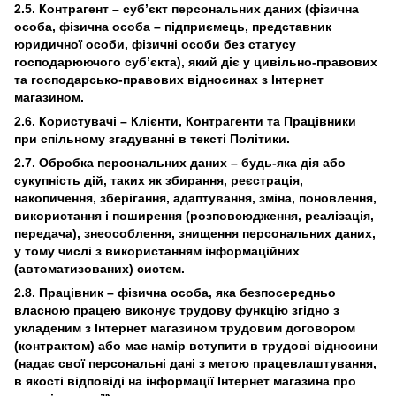
2.5. Контрагент – суб’єкт персональних даних (фізична
особа, фізична особа – підприємець, представник
юридичної особи, фізичні особи без статусу
господарюючого суб’єкта), який діє у цивільно-правових
та господарсько-правових відносинах з Інтернет
магазином.
2.6. Користувачі – Клієнти, Контрагенти та Працівники
при спільному згадуванні в тексті Політики.
2.7. Обробка персональних даних – будь-яка дія або
сукупність дій, таких як збирання, реєстрація,
накопичення, зберігання, адаптування, зміна, поновлення,
використання і поширення (розповсюдження, реалізація,
передача), знеособлення, знищення персональних даних,
у тому числі з використанням інформаційних
(автоматизованих) систем.
2.8. Працівник – фізична особа, яка безпосередньо
власною працею виконує трудову функцію згідно з
укладеним з Інтернет магазином трудовим договором
(контрактом) або має намір вступити в трудові відносини
(надає свої персональні дані з метою працевлаштування,
в якості відповіді на інформації Інтернет магазина про