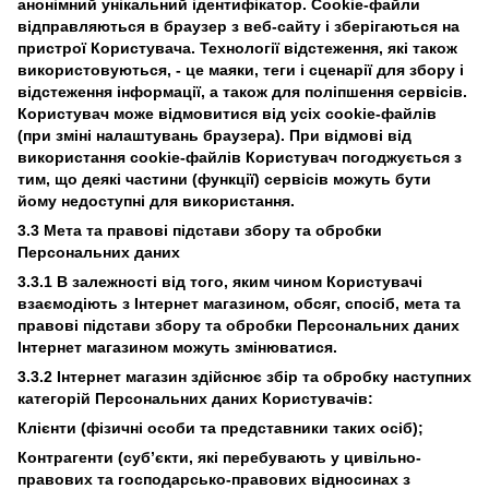
анонімний унікальний ідентифікатор. Cookie-файли
відправляються в браузер з веб-сайту і зберігаються на
пристрої Користувача. Технології відстеження, які також
використовуються, - це маяки, теги і сценарії для збору і
відстеження інформації, а також для поліпшення сервісів.
Користувач може відмовитися від усіх cookie-файлів
(при зміні налаштувань браузера). При відмові від
використання cookie-файлів Користувач погоджується з
тим, що деякі частини (функції) сервісів можуть бути
йому недоступні для використання.
3.3 Мета та правові підстави збору та обробки
Персональних даних
3.3.1 В залежності від того, яким чином Користувачі
взаємодіють з Інтернет магазином, обсяг, спосіб, мета та
правові підстави збору та обробки Персональних даних
Інтернет магазином можуть змінюватися.
3.3.2 Інтернет магазин здійснює збір та обробку наступних
категорій Персональних даних Користувачів:
Клієнти (фізичні особи та представники таких осіб);
Контрагенти (суб’єкти, які перебувають у цивільно-
правових та господарсько-правових відносинах з