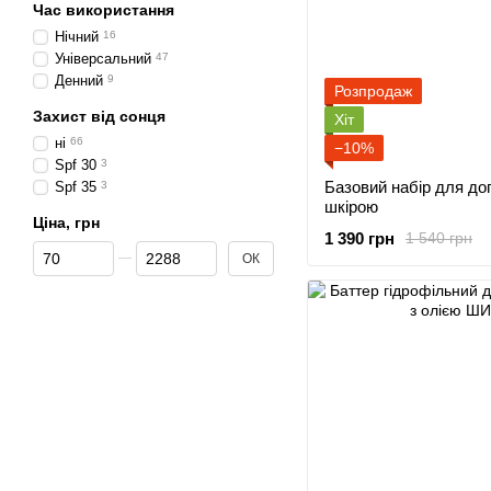
Час використання
Нічний
16
Універсальний
47
Денний
9
Розпродаж
Захист від сонця
Хіт
ні
66
−10%
Spf 30
3
Базовий набір для до
Spf 35
3
шкірою
Ціна, грн
1 390 грн
1 540 грн
Від Ціна, грн
До Ціна, грн
ОК