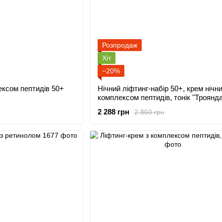
Розпродаж
Хіт
−20%
ексом пептидів 50+
Нічний ліфтинг-набір 50+, крем нічни
комплексом пептидів, тонік "Троянда
ліфтинг під очі
2 288 грн
2 860 грн