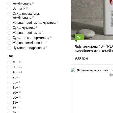
комбінована
5
Всі типи
9
Суха, нормальна,
комбінована
23
Жирна, проблемна, чутлива
1
Суха, чутлива
4
Жирна, проблемна
1
Хіт
Суха, тонка, нормальна
8
Жирна, комбінована
14
Ліфтинг-крем 40+ "PL
Чутлива, подразнена
2
виробника для комбіно
пептидами та платин
Вік
930 грн
40+
9
30+
18
16+
15
25+
7
35+
5
15+
1
20+
8
50+
2
13+
7
7+
1
2+
1