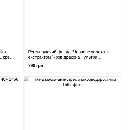
й з
Регенеруючий флюїд "Червоне золото" з
, крем
екстрактом "кров дракона", ультра
зволоження, 30+
790 грн