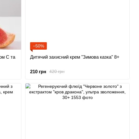
−50%
ом С та
Дитячий захисний крем "Зимова казка" 8+
210 грн
420 грн