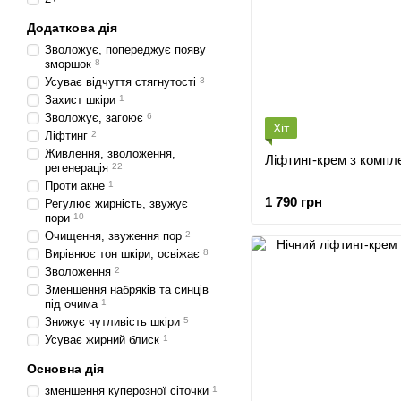
Додаткова дія
Зволожує, попереджує появу
зморшок
8
Усуває відчуття стягнутості
3
Захист шкіри
1
Зволожує, загоює
6
Хіт
Ліфтинг
2
Живлення, зволоження,
Ліфтинг-крем з компл
регенерація
22
Проти акне
1
1 790 грн
Регулює жирність, звужує
пори
10
Очищення, звуження пор
2
Вирівнює тон шкіри, освіжає
8
Зволоження
2
Зменшення набряків та синців
під очима
1
Знижує чутливість шкіри
5
Усуває жирний блиск
1
Основна дія
зменшення куперозної сіточки
1