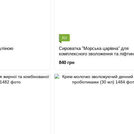
Хіт
руліною
Сироватка "Морська царівна" для
комплексного зволоження та ліфтингу з
полінуклеотидами та блакитним ре
840 грн
30+