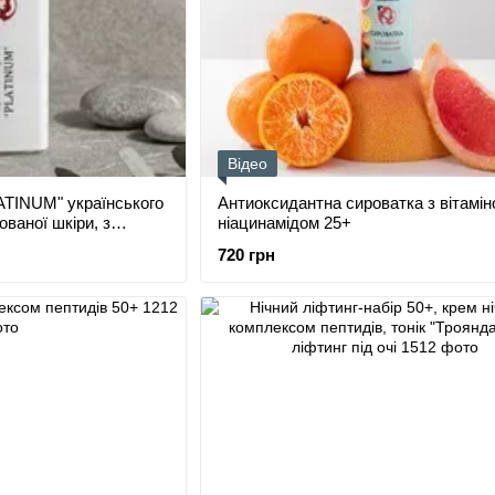
Відео
ATINUM" українського
Антиоксидантна сироватка з вітамін
ваної шкіри, з
ніацинамідом 25+
ою
720 грн