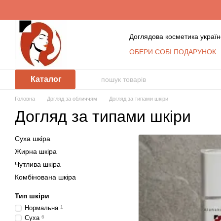
Перейти до основного контенту
Доглядова косметика україн
ОБЕРИ СОБІ ПОДАРУНОК
Обмін та повернення
К
Сертифікати
Блог
Уго
Каталог
Відгуки про магазин
Косметика оптом: умови с
Головна
Догляд за обличчям
Догляд за типами шкіри
КЛУБ ПОСТІЙНИХ ПОКУ
Догляд за типами шкіри
Політика захисту та обр
Суха шкіра
Жирна шкіра
Чутлива шкіра
Комбінована шкіра
Тип шкіри
Нормальна
1
Суха
6