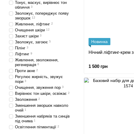
Тонує, маскує, вирівнює тон
обличчя
3
Зволожує, попереджує появу
зморшок
12
Живлення, ліфтинг
2
Очищення шкіри
12
Захист шкіри
3
Новинка
Зволожує, загоює
5
Пілінг
3
Нічний ліфтинг-крем 
Ліфтинг
9
Живлення, зволоження,
регенерація
6
1 500 грн
Проти акне
2
Регулює жирність, звужує
пори
3
Очищення, звуження пор
3
Вирівнює тон шкіри, освіжає
2
Зволоження
2
Зменшення зморшок навколо
очей
1
Зменшення набряків та синців
під очима
1
Освітлення пігментації
2