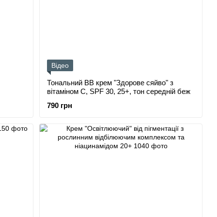
Відео
Тональний ВВ крем "Здорове сяйво" з
вітаміном С, SPF 30, 25+, тон cередній беж
790 грн