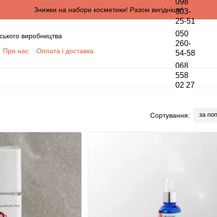
098
Знижки на набори косметики! Разом вигідніше!
303-
25-51
050
ського виробництва
260-
Про нас
Оплата і доставка
54-58
онтактна інформація
068
да користувача
558
02 27
півпраці для оптових покупців
ПЦІВ
обки персональних даних
за по
Сортування: