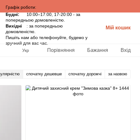
Графік роботи:
Будні:
10:00–17:00, 17-20:00 - за
попередньою домовленістю.
Вихідні
: за попередньою
Мій кошик
домовленістю.
Пишіть нам або телефонуйте, будемо у
зручний для вас час.
Порівняння
Бажання
Вхід
Укр
пулярністю
спочатку дешевше
спочатку дорожчі
за назвою