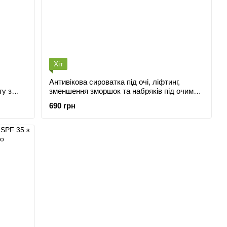
Хіт
Антивікова сироватка під очі, ліфтинг,
зменшення зморшок та набряків під очима,
тинолом
40+ з пептидами
690 грн