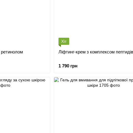
Хіт
з ретинолом
Ліфтинг-крем з комплексом пептидів
1 790 грн