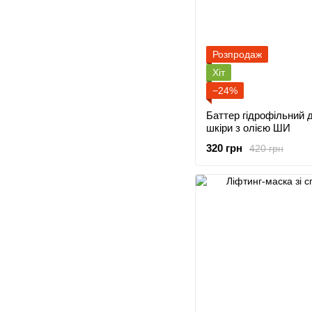
Розпродаж
Хіт
−24%
Баттер гідрофільний 
шкіри з олією ШИ
320 грн
420 грн