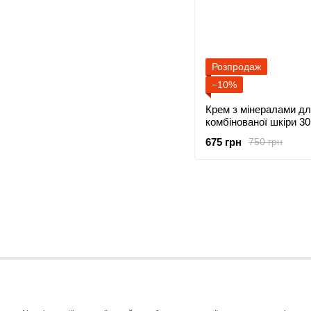
Розпродаж
−10%
Крем з мінералами дл
комбінованої шкіри 3
675 грн
750 грн