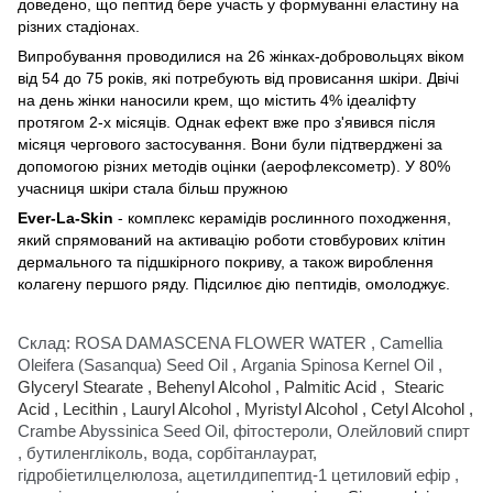
доведено, що пептид бере участь у формуванні еластину на
різних стадіонах.
Випробування проводилися на 26 жінках-добровольцях віком
від 54 до 75 років, які потребують від провисання шкіри. Двічі
на день жінки наносили крем, що містить 4% ідеаліфту
протягом 2-х місяців. Однак ефект вже про з'явився після
місяця чергового застосування. Вони були підтверджені за
допомогою різних методів оцінки (аерофлексометр). У 80%
учасниця шкіри стала більш пружною
Ever-La-Skin
- комплекс керамідів рослинного походження,
який спрямований на активацію роботи стовбурових клітин
дермального та підшкірного покриву, а також вироблення
колагену першого ряду. Підсилює дію пептидів, омолоджує.
Склад:
ROSA DAMASCENA FLOWER WATER
,
Camellia
Oleifera (Sasanqua) Seed Oil
,
Argania Spinosa Kernel Oil
,
Glyceryl Stearate
,
Behenyl Alcohol
,
Palmitic Acid
,
Stearic
Acid
,
Lecithin
,
Lauryl Alcohol
,
Myristyl Alcohol
,
Cetyl Alcohol
,
Crambe Abyssinica Seed Oil, фітостероли, Олейловий спирт
,
бутиленгліколь, вода, сорбітанлаурат,
гідробіетилцелюлоза, ацетилдипептид-1 цетиловий ефір
,