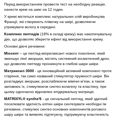
Перед використанням провести тест на необхідну реакцію,
нанести крем на шию на 12 годин.
У кремі міститься комплекс натуральних олій виробництва
Франції, які створюють плівочку на шкірі, дозволяючи
утримувати вологу в середині.
Комплекс пептидів
(18% в складі крему) має накопичувальну
дію, що дозволяє зберегти ефект від використання крему.
Основні діючі речовини:
Міосепт
– це пептид-міорелаксант нового покоління, який
зменшує лінії зморшок, містить системний косметичний дрон,
що дозволяє пептиду проникнути в глибокі шари шкіри.
Матриксил 3000
- це інноваційний активний компонент проти
старіння, так само названий стимулятор пружності шкіри. Він
розгладжує зморшки, розслаблюючи мімічні м'язи, а також
заповнює їх, стимулюючи синтез колагену та еластину, при
цьому одночасно відновлює епідермальну матрицю.
MATRIXYL® synthe'6
- це сигнальний пептид, який здатний
посилювати здатність клітин шкіри синтезувати необхідні їм
речовини, стимулює синтез основних компонентів рогового
шару шкіри та виявляє підтягуючу, підтримуючу еластичність