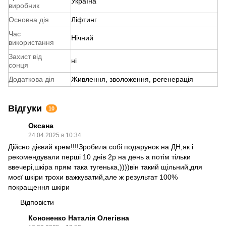
Україна
виробник
Основна дія
Ліфтинг
Час
Нічний
використання
Захист від
ні
сонця
Додаткова дія
Живлення, зволоження, регенерація
Відгуки
10
Оксана
24.04.2025 в 10:34
Дійсно дієвий крем!!!!Зробила собі подарунок на ДН,як і
рекомендували перші 10 днів 2р на день а потім тільки
ввечері,шкіра прям така тугенька,))))він такий щільний,для
моєї шкіри трохи важкуватий,але ж результат 100%
покращення шкіри
Відповісти
Кононенко Наталія Олегівна