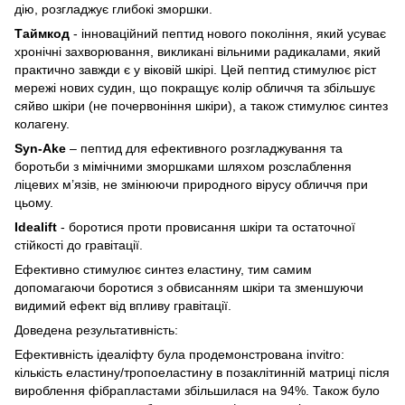
дію, розгладжує глибокі зморшки.
Таймкод
- інноваційний пептид нового покоління, який усуває
хронічні захворювання, викликані вільними радикалами, який
практично завжди є у віковій шкірі. Цей пептид стимулює ріст
мережі нових судин, що покращує колір обличчя та збільшує
сяйво шкіри (не почервоніння шкіри), а також стимулює синтез
колагену.
Syn-Ake
– пептид для ефективного розгладжування та
боротьби з мімічними зморшками шляхом розслаблення
ліцевих м’язів, не змінюючи природного вірусу обличчя при
цьому.
Idealift
- боротися проти провисання шкіри та остаточної
стійкості до гравітації.
Ефективно стимулює синтез еластину, тим самим
допомагаючи боротися з обвисанням шкіри та зменшуючи
видимий ефект від впливу гравітації.
Доведена результативність:
Ефективність ідеаліфту була продемонстрована invitro:
кількість еластину/тропоеластину в позаклітинній матриці після
вироблення фібрапластами збільшилася на 94%. Також було