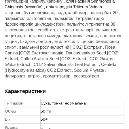
тригліцерид каприлу/каприну
,
олія насіння Simmondsia
Chinensis (жожоба)
,
олія зародків Triticum Vulgare
,
гліцерин, бутиленгліколь, вода, карбомер, полісорбат-20 ,
пальмітоіл олі гопептид, пальмітоіл тетрапептид-3
,
гідроксипропіл циклодекстрин, пальмітоіл трипептид 38
,
глюконолактон
,
сорбітол, екстракт ламінарії пальчастої,
лецитин, ксантанова камедь, діатомова земля
,
пальмітоіл
гліцин
,
L-
аргін
,
бетаїн
,
етилгексилгліцерин, бензиловий
спирт
,
ванільний рослинлист ий [ CO2]
Екстракт
, Rosa
Canina [CO2] Екстракт плодів, Daucus sativus Seed [CO2]
Extract, Coffea Arabica Seed [CO2] Extract
,
CO2
Ginkgo
biloba
Extract
,
CO2
Salvia officinalis Leaf Extract
,
Centella
(Hydrocotyle asiatica) CO2 Extract
,
Sodium Phytate
,
гіалуронат натрію
,
ароматизатор
, ресвератрол
.
Характеристики
Тип шкіри
Суха, тонка, нормальна
Об'єм
50 ml
Вік
50+
Країна