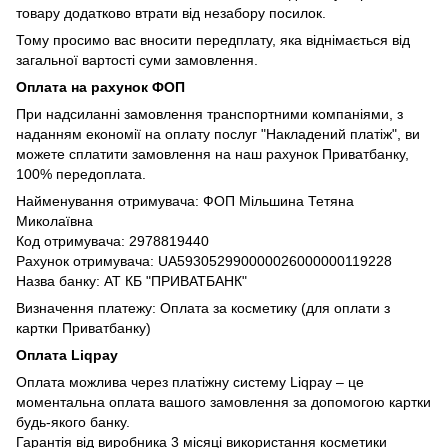
товару додатково втрати від незабору посилок.
Тому просимо вас вносити передплату, яка віднімається від
загальної вартості суми замовлення.
Оплата на рахунок ФОП
При надсиланні замовлення транспортними компаніями, з
наданням економії на оплату послуг "Накладений платіж", ви
можете сплатити замовлення на наш рахунок Приватбанку,
100% передоплата.
Найменування отримувача: ФОП Мільшина Тетяна
Миколаївна
Код отримувача: 2978819440
Рахунок отримувача: UA593052990000026000000119228
Назва банку: АТ КБ "ПРИВАТБАНК"
Визначення платежу: Оплата за косметику (для оплати з
картки Приватбанку)
Оплата Liqpay
Оплата можлива через платіжну систему Liqpay – це
моментальна оплата вашого замовлення за допомогою картки
будь-якого банку.
Гарантія від виробника 3 місяці використання косметики