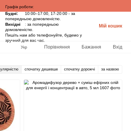
Графік роботи:
Будні:
10:00–17:00, 17-20:00 - за
попередньою домовленістю.
Вихідні
: за попередньою
Мій кошик
домовленістю.
Пишіть нам або телефонуйте, будемо у
зручний для вас час.
Порівняння
Бажання
Вхід
Укр
пулярністю
спочатку дешевше
спочатку дорожчі
за назвою