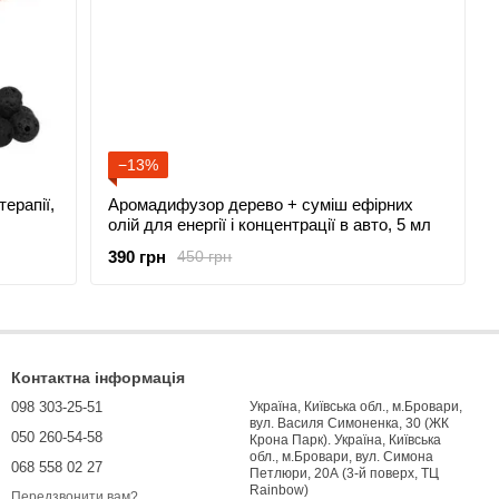
−13%
ерапії,
Аромадифузор дерево + суміш ефірних
олій для енергії і концентрації в авто, 5 мл
390 грн
450 грн
Контактна інформація
098 303-25-51
Україна, Київська обл., м.Бровари,
вул. Василя Симоненка, 30 (ЖК
050 260-54-58
Крона Парк). Україна, Київська
обл., м.Бровари, вул. Симона
068 558 02 27
Петлюри, 20А (3-й поверх, ТЦ
Rainbow)
Передзвонити вам?