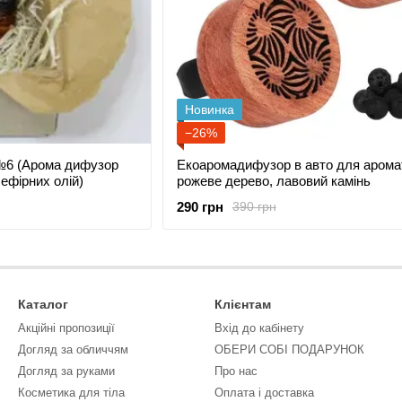
Новинка
−26%
№6 (Арома дифузор
Екоаромадифузор в авто для аромат
ефірних олій)
рожеве дерево, лавовий камінь
290 грн
390 грн
Каталог
Клієнтам
Акційні пропозиції
Вхід до кабінету
Догляд за обличчям
ОБЕРИ СОБІ ПОДАРУНОК
Догляд за руками
Про нас
Косметика для тіла
Оплата і доставка