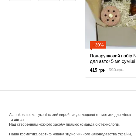
−30%
Подарунковий набір 
для авто+5 мл суміші 
415 грн
590 грн
Alanakosmetiks - український виробник доглядової косметики для жінок
та дівчат
Над створенням кожного засобу працює команда біотехнологів.
Наша косметика сертифікована згідно чинного Законодавства України,