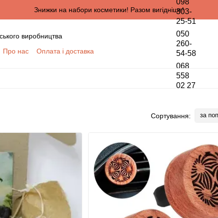
098
Знижки на набори косметики! Разом вигідніше!
303-
25-51
050
ського виробництва
260-
Про нас
Оплата і доставка
54-58
онтактна інформація
068
да користувача
558
02 27
півпраці для оптових покупців
ПЦІВ
обки персональних даних
за по
Сортування: