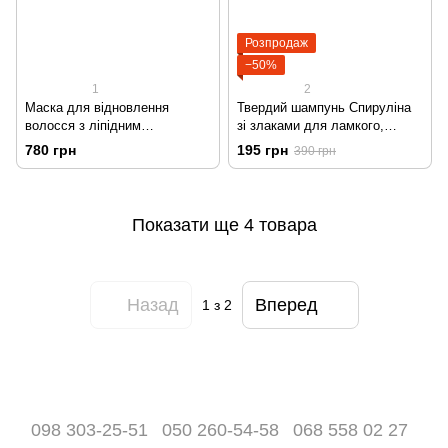
Розпродаж
−50%
1
2
Маска для відновлення
Твердий шампунь Спируліна
волосся з ліпідним
зі злаками для ламкого,
комплексом, спіруліною,
пересушеного волосся
780 грн
195 грн
390 грн
кашеміром та шовком
Показати ще 4 товара
Назад
Вперед
1
з 2
098 303-25-51
050 260-54-58
068 558 02 27