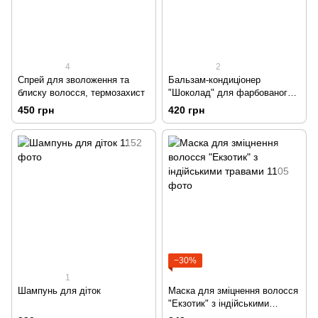
4
2
Спрей для зволоження та
Бальзам-кондиціонер
блиску волосся, термозахист
"Шоколад" для фарбованого
волосся, для блиску та
450 грн
420 грн
термозахисту
−30%
1
Шампунь для діток
Маска для зміцнення волосся
"Екзотик" з індійськими
травами