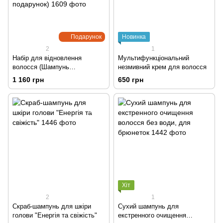
Подарунок
Новинка
2
1
Набір для відновлення
Мультифункціональний
волосся (Шампунь
незмивний крем для волосся
Відновлюючий, бальзам для
1 160 грн
650 грн
пористого волосся, спрей-
термозахист у подарунок)
Хіт
2
1
Скраб-шампунь для шкіри
Сухий шампунь для
голови "Енергія та свіжість"
екстренного очищення