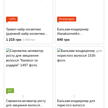
−10%
Розпродаж
Тревел-набір косметики
Бальзам-кондиціонер
(дорожній набір косметики
Alanakosmetiks
для подорожі) у брендованій
"МУЛЬТИВІТАМІН" для всіх
1 215 грн
640 грн
1 350 грн
уосметичці Alanakosmetiks
типів волосся 300 ml
Хіт
3
3
Сироватка-активатор росту
Бальзам-кондиціонер для
для зміцнення волосся
пористого волосся