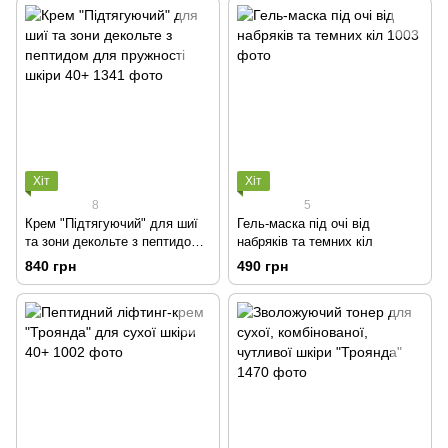
Хіт
Хіт
8
5
Крем "Підтягуючий" для шиї
Гель-маска під очі від
та зони декольте з пептидом
набряків та темних кіл
для пружності шкіри 40+
840 грн
490 грн