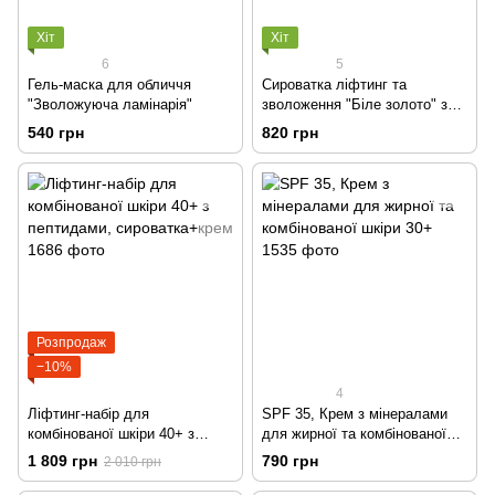
Хіт
Хіт
6
5
Гель-маска для обличчя
Сироватка ліфтинг та
"Зволожуюча ламінарія"
зволоження "Біле золото" з
коллоїдним золотом,
540 грн
820 грн
женьшенем та ферментами,
35+
Розпродаж
−10%
4
Ліфтинг-набір для
SPF 35, Крем з мінералами
комбінованої шкіри 40+ з
для жирної та комбінованої
пептидами, сироватка+крем
шкіри 30+
1 809 грн
790 грн
2 010 грн