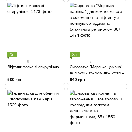
Хіт
Хіт
9
2
Ліфтинг-маска зі спируліною
Сироватка "Морська царівна"
для комплексного зволоження
та ліфтингу з
580 грн
840 грн
полінуклеотидами та
блакитним ретинолом 30+