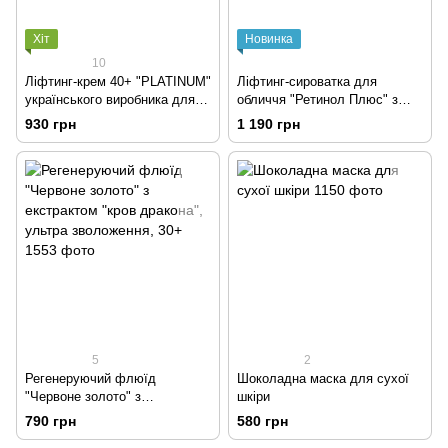
Хіт
Новинка
10
Ліфтинг-крем 40+ "PLATINUM"
Ліфтинг-сироватка для
українського виробника для
обличчя "Ретинол Плюс" з
комбінованої шкіри, з
ретинолом та бакучіолом
930 грн
1 190 грн
пептидами та платиною
5
2
Регенеруючий флюїд
Шоколадна маска для сухої
"Червоне золото" з
шкіри
екстрактом "кров дракона",
790 грн
580 грн
ультра зволоження, 30+