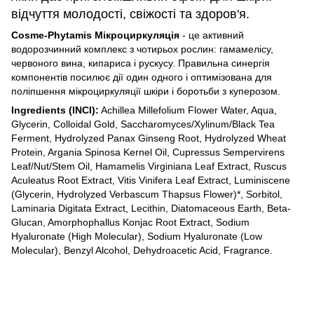
відчуття молодості, свіжості та здоров'я.
Cosme-Phytamis Мікроциркуляція
- це активний
водорозчинний комплекс з чотирьох рослин: гамамелісу,
червоного вина, кипариса і рускусу. Правильна синергія
компонентів посилює дії один одного і оптимізована для
поліпшення мікроциркуляції шкіри і боротьби з куперозом.
Ingredients (INCI):
Achillea Millefolium Flower Water, Aqua,
Glycerin, Colloidal Gold, Saccharomyces/Xylinum/Black Tea
Ferment, Hydrolyzed Panax Ginseng Root, Hydrolyzed Wheat
Protein, Argania Spinosa Kernel Oil, Cupressus Sempervirens
Leaf/Nut/Stem Oil, Hamamelis Virginiana Leaf Extract, Ruscus
Aculeatus Root Extract, Vitis Vinifera Leaf Extract, Luminiscene
(Glycerin, Hydrolyzed Verbascum Thapsus Flower)*, Sorbitol,
Laminaria Digitata Extract, Lecithin, Diatomaceous Earth, Beta-
Glucan, Amorphophallus Konjac Root Extract, Sodium
Hyaluronate (High Molecular), Sodium Hyaluronate (Low
Molecular), Benzyl Alcohol, Dehydroacetic Acid, Fragrance.