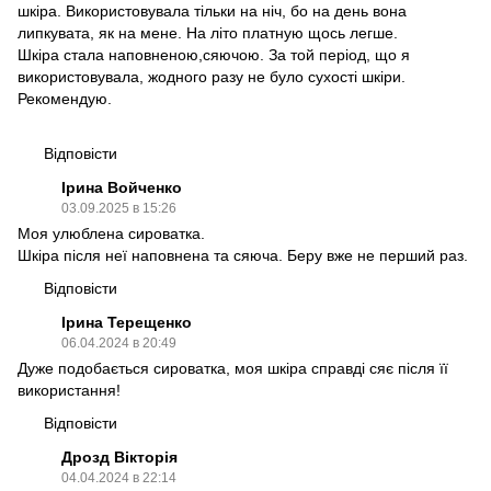
шкіра. Використовувала тільки на ніч, бо на день вона
липкувата, як на мене. На літо платную щось легше.
Шкіра стала наповненою,сяючою. За той період, що я
використовувала, жодного разу не було сухості шкіри.
Рекомендую.
Відповісти
Ірина Войченко
03.09.2025 в 15:26
Моя улюблена сироватка.
Шкіра після неї наповнена та сяюча. Беру вже не перший раз.
Відповісти
Ірина Терещенко
06.04.2024 в 20:49
Дуже подобається сироватка, моя шкіра справді сяє після її
використання!
Відповісти
Дрозд Вікторія
04.04.2024 в 22:14