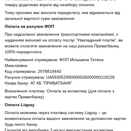
товару додатково втрати від незабору посилок.
Тому просимо вас вносити передплату, яка віднімається від
загальної вартості суми замовлення.
Оплата на рахунок ФОП
При надсиланні замовлення транспортними компаніями, з
наданням економії на оплату послуг "Накладений платіж", ви
можете сплатити замовлення на наш рахунок Приватбанку,
100% передоплата.
Найменування отримувача: ФОП Мільшина Тетяна
Миколаївна
Код отримувача: 2978819440
Рахунок отримувача: UA593052990000026000000119228
Назва банку: АТ КБ "ПРИВАТБАНК"
Визначення платежу: Оплата за косметику (для оплати з
картки Приватбанку)
Оплата Liqpay
Оплата можлива через платіжну систему Liqpay – це
моментальна оплата вашого замовлення за допомогою картки
будь-якого банку.
Гарантія від виробника 3 місяці використання косметики