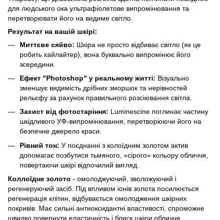
для людського ока ультрафіолетове випромінювання та
перетворювати його на видиме світло.
Результат на вашій шкірі:
Миттєве сяйво:
Шкіра не просто відбиває світло (як це
робить хайлайтер), вона буквально випромінює його
зсередини.
Ефект "Photoshop" у реальному житті:
Візуально
зменшує видимість дрібних зморшок та нерівностей
рельєфу за рахунок правильного розсіювання світла.
Захист від фотостаріння:
Luminescine поглинає частину
шкідливого УФ-випромінювання, перетворюючи його на
безпечне джерело краси.
Рівний тон:
У поєднанні з колоїдним золотом актив
допомагає позбутися тьмяного, «сірого» кольору обличчя,
повертаючи шкірі відпочилий вигляд.
Коллоїдне золото
- омолоджуючий, зволожуючий і
регенеруючий засіб. Під впливом іонів золота посилюється
регенерація клітин, відбувається омолодження шкірних
покривів. Має сильні антиоксидантні властивості, спроможне
швидко повернути еластичність і блиск шкіри обличчя.