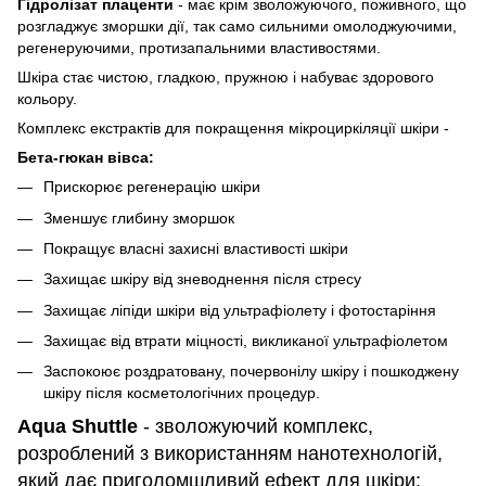
Гідролізат плаценти
- має крім зволожуючого, поживного, що
розгладжує зморшки дії, так само сильними омолоджуючими,
регенеруючими, протизапальними властивостями.
Шкіра стає чистою, гладкою, пружною і набуває здорового
кольору.
Комплекс екстрактів для покращення мікроциркіляції шкіри -
Бета-гюкан вівса:
Прискорює регенерацію шкіри
Зменшує глибину зморшок
Покращує власні захисні властивості шкіри
Захищає шкіру від зневоднення після стресу
Захищає ліпіди шкіри від ультрафіолету і фотостаріння
Захищає від втрати міцності, викликаної ультрафіолетом
Заспокоює роздратовану, почервонілу шкіру і пошкоджену
шкіру після косметологічних процедур.
Aqua Shuttle
- зволожуючий комплекс,
розроблений з використанням нанотехнологій,
який дає приголомшливий ефект для шкіри: