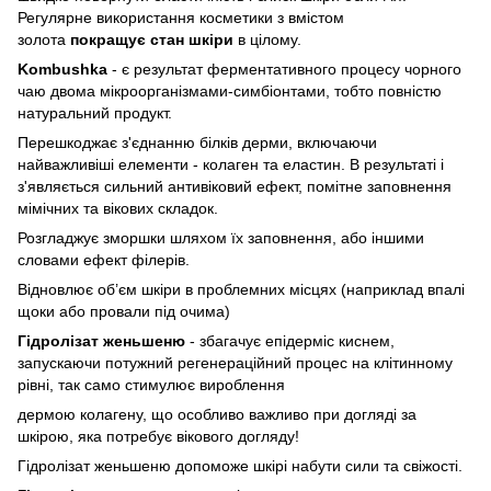
Регулярне використання косметики з вмістом
золота
покращує стан шкіри
в цілому.
Kombushka
- є результат ферментативного процесу чорного
чаю двома мікроорганізмами-симбіонтами, тобто повністю
натуральний продукт.
Перешкоджає з'єднанню білків дерми, включаючи
найважливіші елементи - колаген та еластин. В результаті і
з'являється сильний антивіковий ефект, помітне заповнення
мімічних та вікових складок.
Розгладжує зморшки шляхом їх заповнення, або іншими
словами ефект філерів.
Відновлює об’єм шкіри в проблемних місцях (наприклад впалі
щоки або провали під очима)
Гідролізат женьшеню
- збагачує епідерміс киснем,
запускаючи потужний регенераційний процес на клітинному
рівні, так само стимулює вироблення
дермою колагену, що особливо важливо при догляді за
шкірою, яка потребує вікового догляду!
Гідролізат женьшеню допоможе шкірі набути сили та свіжості.