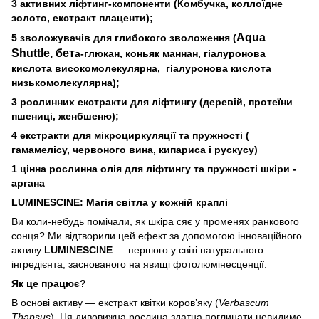
3 активних ліфтинг-компоненти (Комбучка, коллоїдне
золото, екстракт плаценти);
Aqua
5 зволожувачів для глибокого зволоження (
Shuttle, бет
а-глюкан, коньяк маннан, гіалуронова
кислота високомолекулярна, гіалуронова кислота
низькомолекулярна);
3 рослинних екстракти для ліфтингу (деревій, протеїни
пшениці, женбшеню);
4 екстракти для мікроциркуляції та пружності (
гамамелісу, червоного вина, кипариса і рускусу)
1 цінна рослинна олія для ліфтингу та пружності шкіри -
аргана
LUMINESCINE: Магія світла у кожній краплі
Ви коли-небудь помічали, як шкіра сяє у променях ранкового
сонця? Ми відтворили цей ефект за допомогою інноваційного
активу
LUMINESCINE
— першого у світі натурального
інгредієнта, заснованого на явищі фотолюмінесценції.
Як це працює?
В основі активу — екстракт квітки коров’яку (
Verbascum
Thapsus
). Ця дивовижна рослина здатна поглинати невидиме