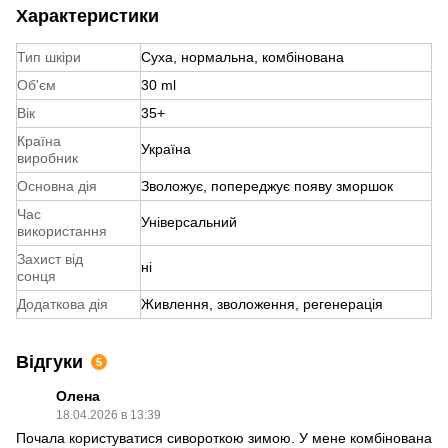
Характеристики
Тип шкіри
Суха, нормальна, комбінована
Об'єм
30 ml
Вік
35+
Країна
Україна
виробник
Основна дія
Зволожує, попереджує появу зморшок
Час
Універсальний
використання
Захист від
ні
сонця
Додаткова дія
Живлення, зволоження, регенерація
Відгуки
5
Олена
18.04.2026 в 13:39
Почала користуватися сивороткою зимою. У мене комбінована