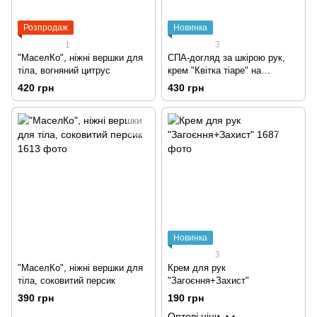
Розпродаж
Новинка
1
3
"МаселКо", ніжні вершки для
СПА-догляд за шкірою рук,
тіла, вогняний цитрус
крем "Квітка тіаре" на
квіткових восках
420 грн
430 грн
Новинка
3
"МаселКо", ніжні вершки для
Крем для рук
тіла, соковитий персик
"Загоєння+Захист"
390 грн
190 грн
Оптові ціни