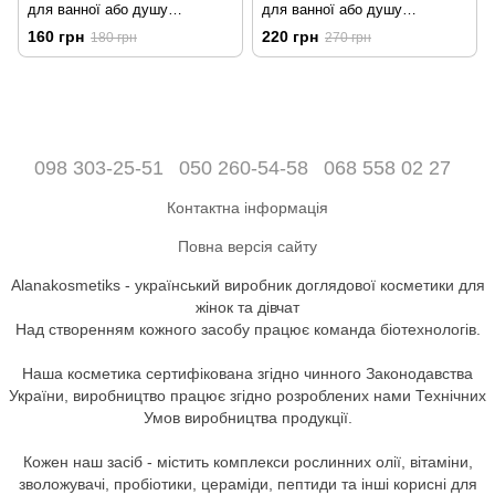
для ванної або душу
для ванної або душу
"Лавандовий капкейк", 4 шт.
"Лавандовий капкейк", 6 шт.
160 грн
220 грн
180 грн
270 грн
098 303-25-51
050 260-54-58
068 558 02 27
Контактна інформація
Повна версія сайту
Alanakosmetiks - український виробник доглядової косметики для
жінок та дівчат
Над створенням кожного засобу працює команда біотехнологів.
Наша косметика сертифікована згідно чинного Законодавства
України, виробництво працює згідно розроблених нами Технічних
Умов виробництва продукції.
Кожен наш засіб - містить комплекси рослинних олії, вітаміни,
зволожувачі, пробіотики, цераміди, пептиди та інші корисні для