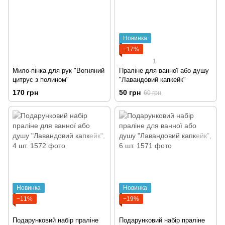
Новинка
−17%
1
Мило-пінка для рук "Вогняний
Праліне для ванної або душу
цитрус з полином"
"Лавандовий капкейк"
170 грн
50 грн
60 грн
Новинка
Новинка
−11%
−19%
Подарунковий набір праліне
Подарунковий набір праліне