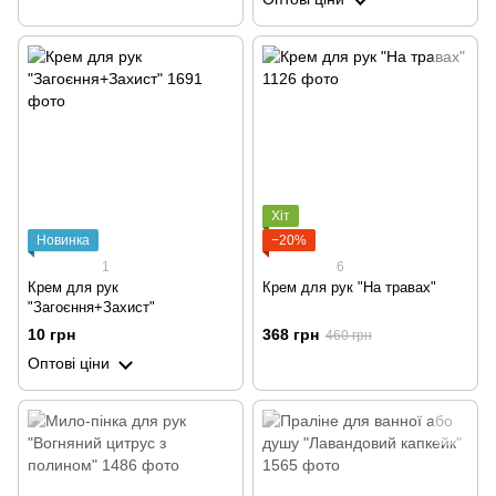
Хіт
Новинка
−20%
1
6
Крем для рук
Крем для рук "На травах"
"Загоєння+Захист"
10 грн
368 грн
460 грн
Оптові ціни