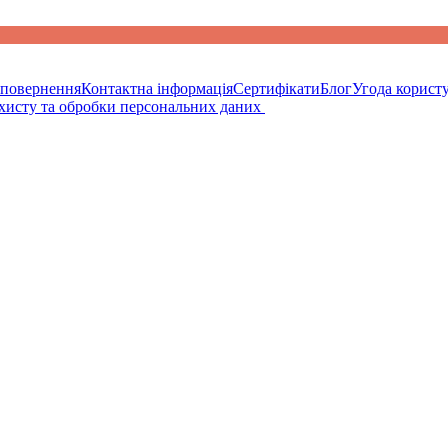
 повернення
Контактна інформація
Сертифікати
Блог
Угода корист
ахисту та обробки персональних даних