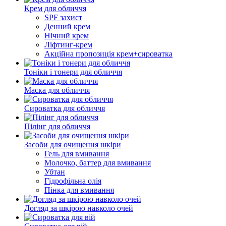
Крем для обличчя
SPF захист
Денний крем
Нічний крем
Ліфтинг-крем
Акційна пропозиція крем+сироватка
Тоніки і тонери для обличчя
Маска для обличчя
Сироватка для обличчя
Пілінг для обличчя
Засоби для очищення шкіри
Гель для вмивання
Молочко, баттер для вмивання
Убтан
Гідрофільна олія
Пінка для вмивання
Догляд за шкірою навколо очей