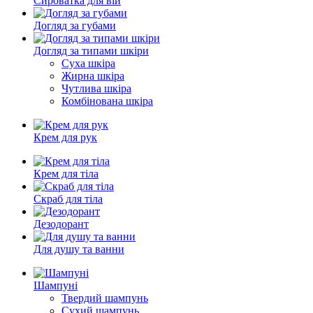
Сироватка для вій
Догляд за губами
Догляд за типами шкіри
Суха шкіра
Жирна шкіра
Чутлива шкіра
Комбінована шкіра
Крем для рук
Крем для тіла
Скраб для тіла
Дезодорант
Для душу та ванни
Шампуні
Твердий шампунь
Сухий шампунь