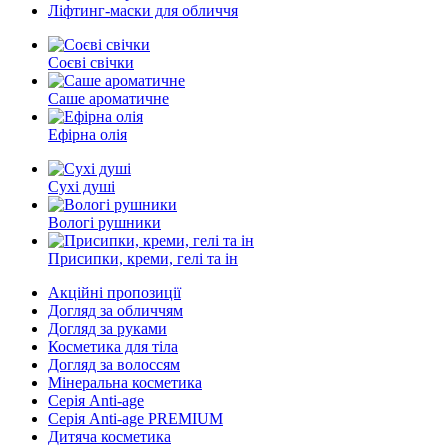
Ліфтинг-маски для обличчя
Соєві свічки
Саше ароматичне
Ефірна олія
Сухі душі
Вологі рушники
Присипки, креми, гелі та ін
Акційні пропозиції
Догляд за обличчям
Догляд за руками
Косметика для тіла
Догляд за волоссям
Мінеральна косметика
Серія Anti-age
Серія Anti-age PREMIUM
Дитяча косметика