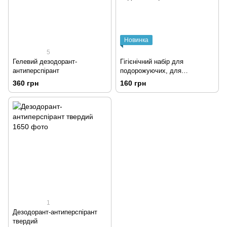
Новинка
5
Гелевий дезодорант-
Гігієнічний набір для
антиперспірант
подорожуючих, для
використання в умовах
360 грн
160 грн
обмеженого доступу до води
1
Дезодорант-антиперспірант
твердий