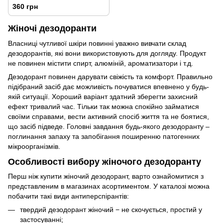
360 грн
Жіночі дезодоранти
Власниці чутливої шкіри повинні уважно вивчати склад
дезодорантів, які вони використовують для догляду. Продукт
не повинен містити спирт, алюміній, ароматизатори і т.д.
Дезодорант повинен дарувати свіжість та комфорт. Правильно
підібраний засіб дає можливість почуватися впевнено у будь-
якій ситуації. Хороший варіант здатний зберегти захисний
ефект тривалий час. Тільки так можна спокійно займатися
своїми справами, вести активний спосіб життя та не боятися,
що засіб підведе. Головні завдання будь-якого дезодоранту –
поглинання запаху та запобігання поширенню патогенних
мікроорганізмів.
Особливості вибору жіночого дезодоранту
Перш ніж купити жіночий дезодорант, варто ознайомитися з
представленим в магазинах асортиментом. У каталозі можна
побачити такі види антиперспірантів:
твердий дезодорант жіночий − не скочується, простий у
застосуванні;