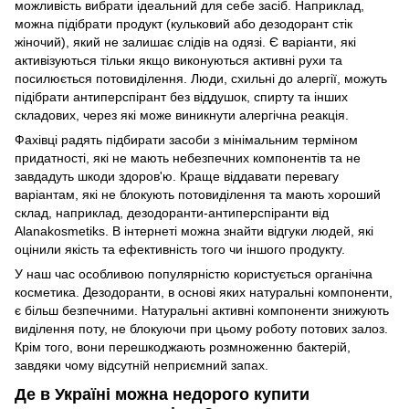
можливість вибрати ідеальний для себе засіб. Наприклад,
можна підібрати продукт (кульковий або дезодорант стік
жіночий), який не залишає слідів на одязі. Є варіанти, які
активізуються тільки якщо виконуються активні рухи та
посилюється потовиділення. Люди, схильні до алергії, можуть
підібрати антиперспірант без віддушок, спирту та інших
складових, через які може виникнути алергічна реакція.
Фахівці радять підбирати засоби з мінімальним терміном
придатності, які не мають небезпечних компонентів та не
завдадуть шкоди здоров'ю. Краще віддавати перевагу
варіантам, які не блокують потовиділення та мають хороший
склад, наприклад, дезодоранти-антиперспіранти від
Alanakosmetiks. В інтернеті можна знайти відгуки людей, які
оцінили якість та ефективність того чи іншого продукту.
У наш час особливою популярністю користується органічна
косметика. Дезодоранти, в основі яких натуральні компоненти,
є більш безпечними. Натуральні активні компоненти знижують
виділення поту, не блокуючи при цьому роботу потових залоз.
Крім того, вони перешкоджають розмноженню бактерій,
завдяки чому відсутній неприємний запах.
Де в Україні можна недорого купити