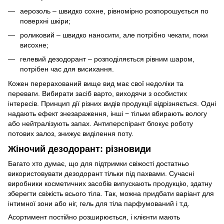
аерозоль – швидко сохне, рівномірно розпорошується по
поверхні шкіри;
роликовий – швидко наносити, але потрібно чекати, поки
висохне;
гелевий дезодорант – розподіляється рівним шаром,
потрібен час для висихання.
Кожен перерахований вище вид має свої недоліки та
переваги. Вибирати засіб варто, виходячи з особистих
інтересів. Принцип дії різних видів продукції відрізняється. Одні
надають ефект знезараження, інші − тільки вбирають вологу
або нейтралізують запах. Антиперспірант блокує роботу
потових залоз, знижує виділення поту.
Жіночий дезодорант: різновиди
Багато хто думає, що для підтримки свіжості достатньо
використовувати дезодорант тільки під пахвами. Сучасні
виробники косметичних засобів випускають продукцію, здатну
зберегти свіжість всього тіла. Так, можна придбати варіант для
інтимної зони або ніг, гель для тіла парфумований і т.д.
Асортимент постійно розширюється, і клієнти мають