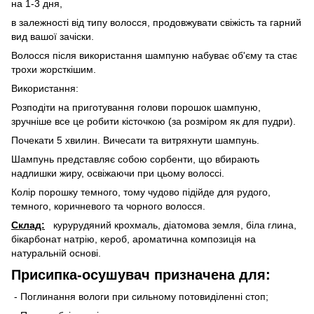
на 1-3 дня,
в залежності від типу волосся, продовжувати свіжість та гарний
вид вашої зачіски.
Волосся після використання шампуню набуває об'єму та стає
трохи жорсткішим.
Використання:
Розподіти на приготування голови порошок шампуню,
зручніше все це робити кісточкою (за розміром як для пудри).
Почекати 5 хвилин. Вичесати та витряхнути шампунь.
Шампунь представляє собою сорбенти, що вбирають
надлишки жиру, освіжаючи при цьому волоссі.
Колір порошку темного, тому чудово підійде для рудого,
темного, коричневого та чорного волосся.
Склад:
курурудяний крохмаль, діатомова земля, біла глина,
бікарбонат натрію, кероб, ароматична композиція на
натуральній основі.
Присипка-осушувач призначена для:
- Поглинання вологи при сильному потовиділенні стоп;