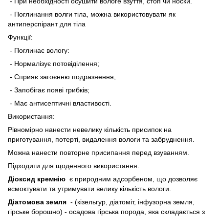
- При необхідності осушити вологе взуття, стоп чи носки.
- Поглинання волги тіла, можна використовувати як
антиперспірант для тіла
Функції:
- Поглинає вологу:
- Нормалізує потовіділення;
- Сприяє загоєнню подразнення;
- Запобігає появі грибків;
- Має антисептичні властивості.
Використання:
Рівномірно нанести невелику кількість присипок на
приготування, потерті, видалення вологи та забруднення.
Можна нанести повторне присипання перед взуванням.
Підходити для щоденного використання.
Діоксид кремнію
є природним адсорбеном, що дозволяє
всмоктувати та утримувати велику кількість вологи.
Діатомова земля
- ​​(кізельгур, діатоміт, інфузорна земля,
гірське борошно) - осадова гірська порода, яка складається з