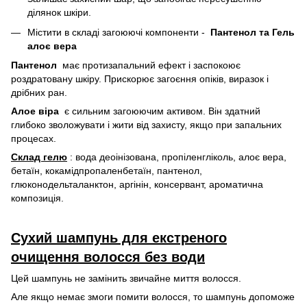
ділянок шкіри.
Містити в складі загоюючі компоненти -
Пантенол та Гель
алоє вера
Пантенол
має протизапальний ефект і заспокоює
роздратовану шкіру. Прискорює загоєння опіків, виразок і
дрібних ран.
Алое віра
є сильним загоюючим активом. Він здатний
глибоко зволожувати і жити від захисту, якщо при запальних
процесах.
Склад гелю
: вода деоінізована, пропіленгліколь, алоє вера,
бетаїн, кокамідпропаленбетаїн, пантенол,
глюконодельталанктон, аргінін, консервант, ароматична
композиція.
Сухий шампунь для екстреного
очищення волосся без води
Цей шампунь не замінить звичайне миття волосся.
Але якщо немає змоги помити волосся, то шампунь допоможе