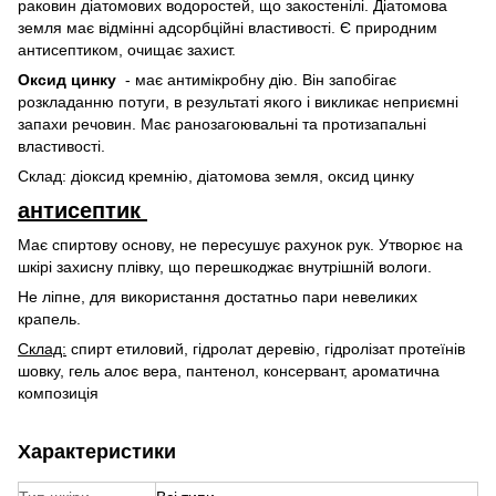
раковин діатомових водоростей, що закостенілі. Діатомова
земля має відмінні адсорбційні властивості. Є природним
антисептиком, очищає захист.
Оксид цинку
- має антимікробну дію. Він запобігає
розкладанню потуги, в результаті якого і викликає неприємні
запахи речовин. Має ранозагоювальні та протизапальні
властивості.
Склад: діоксид кремнію, діатомова земля, оксид цинку
антисептик
Має спиртову основу, не пересушує рахунок рук. Утворює на
шкірі захисну плівку, що перешкоджає внутрішній вологи.
Не ліпне, для використання достатньо пари невеликих
крапель.
Склад:
спирт етиловий, гідролат деревію, гідролізат протеїнів
шовку, гель алоє вера, пантенол, консервант, ароматична
композиція
Характеристики