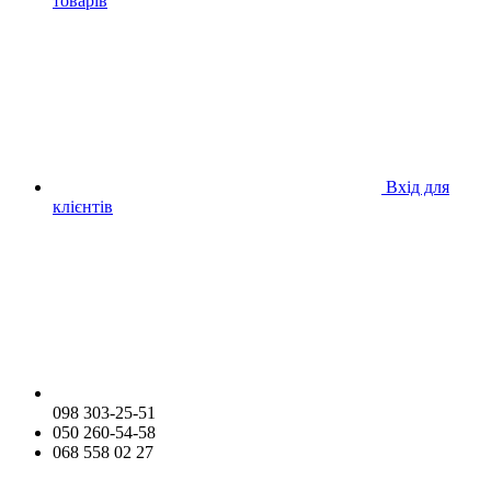
товарів
Вхід для
клієнтів
098 303-25-51
050 260-54-58
068 558 02 27