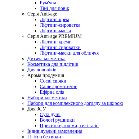
Рум'яна
Тіні для повік
Серія Anti-age
Ліфтинг-крем
Ліфтинг-сироватка
Ліфтинг-маска
Серія Anti-age PREMIUM
Ліфтинг креми
Ліфтинг сироватки
Ліфтинг-маски для обличчя
Дитяча косметика
Косметика для підлітків
Для чоловіків
Арома продукція
Соєві свічки
Саше ароматичне
Ефірна олія
Набори косметики
Набори для комплексного догляду за шкірою
Для ЗСУ
Сухі душі
Вологі рушники
Присипки, креми, гелі та ін
Індивідуальні замовлення
Гігієна без води