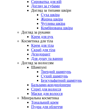
Сироватка для вій
Догляд за губами
Догляд за типами шкіри
Суха шкіра
Жирна шкіра
Чутлива шкіра
Комбінована шкіра
Догляд за руками
Крем для рук
Косметика для тіла
Крем для тіла
Скраб для тіла
Дезодорант
Для душу та ванни
Догляд за волоссям
Шампуні
Твердий шампунь
Сухий шампунь
Безсульфатний шампунь
Бальзами-кондиціонери
Спреї для волосся
Маски для волосся
Мінеральна косметика
Тональний крем
Пудра для обличчя