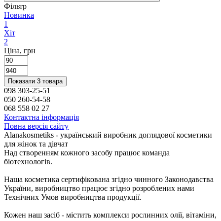
Фільтр
Новинка
1
Хіт
2
Ціна, грн
Показати 3 товара
098 303-25-51
050 260-54-58
068 558 02 27
Контактна інформація
Повна версія сайту
Alanakosmetiks - український виробник доглядової косметики
для жінок та дівчат
Над створенням кожного засобу працює команда
біотехнологів.
Наша косметика сертифікована згідно чинного Законодавства
України, виробництво працює згідно розроблених нами
Технічних Умов виробництва продукції.
Кожен наш засіб - містить комплекси рослинних олії, вітаміни,