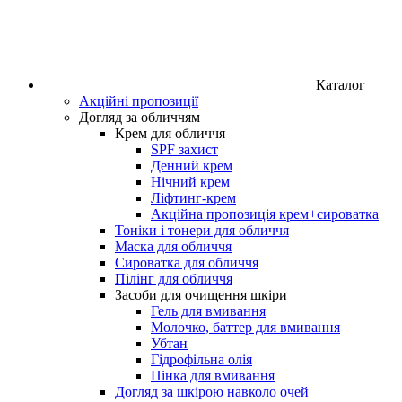
Каталог
Акційні пропозиції
Догляд за обличчям
Крем для обличчя
SPF захист
Денний крем
Нічний крем
Ліфтинг-крем
Акційна пропозиція крем+сироватка
Тоніки і тонери для обличчя
Маска для обличчя
Сироватка для обличчя
Пілінг для обличчя
Засоби для очищення шкіри
Гель для вмивання
Молочко, баттер для вмивання
Убтан
Гідрофільна олія
Пінка для вмивання
Догляд за шкірою навколо очей