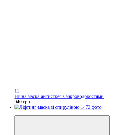
11
Нічна маска-антистрес з мікроводоростями
940 грн
Хіт