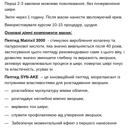
Перші 2-3 хвилини можливе поколювання, без почервоніння
шкіри.
Зміти через 1 годину. Після маски нанести зволожуючий крем.
Використовувати курсом 10-15 процедур, щодня.
Основні діючі компоненти маски:
Пептид Matrixil 3000
- стимулює вироблення колагену та
гіалуронової кислоти, яка значно вивільняється після 40 років,
застосування цього пептиду рекомендовано саме з цього віку, і
дозволяє значно зменшити глибину та виразність зморшок,
активізує відновлювальні процеси в шкірі, повертає шкірі тонус
та еластичність, усуває ін. .
Пептид SYN-AKE
– це інноваційний пептид, міорелаксант із
потужними властивостями для розгладження зморшок.
розслаблює мускулатуру міміки обличчя,
розгладжує неглибокі мімічні зморшки,
вирівнює тон шкіри;
служити профілактикою від утворення зморшок.
Забезпечує моментальний ефект з першого нанесення