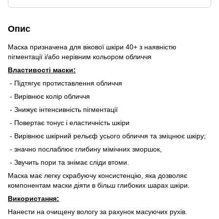
Опис
Маска призначена для вікової шкіри 40+ з наявністю
пігментації і/або нерівним кольором обличчя
Властивості маски:
- Підтягує протиставлення обличчя
- Вирівнює колір обличчя
- Знижує інтенсивність пігментації
- Повертає тонус і еластичність шкіри
- Вирівнює шкірний рельєф усього обличчя та зміцнює шкіру;
- значно послаблює глибину мімічних зморшок,
- Звучить пори та знімає сліди втоми.
Маска має легку скрабуючу консистенцію, яка дозволяє
компонентам маски діяти в більш глибоких шарах шкіри.
Використання:
Нанести на очищену вологу за рахунок масуючих рухів.