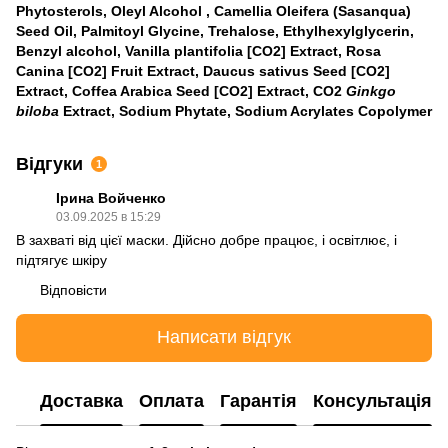
Phytosterols, Oleyl Alcohol , Camellia Oleifera (Sasanqua)
Seed Oil, Palmitoyl Glycine, Trehalose, Ethylhexylglycerin,
Benzyl alcohol, Vanilla plantifolia [CO2] Еxtract, Rosa
Canina [CO2] Fruit Extract, Daucus sativus Seed [CO2]
Extract, Coffea Arabica Seed [CO2] Extract, CO2
Ginkgo
biloba
Extract, Sodium Phytate, Sodium Acrylates Copolymer
Відгуки
1
Ірина Войченко
03.09.2025 в 15:29
В захваті від цієї маски. Дійсно добре працює, і освітлює, і
підтягує шкіру
Відповісти
Написати відгук
Доставка
Оплата
Гарантія
Консультація