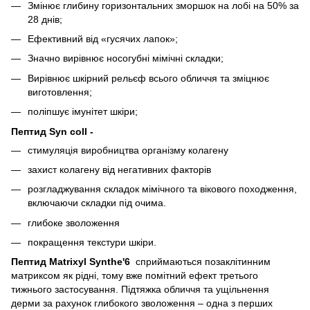
Змінює глибину горизонтальних зморшок на лобі на 50% за
28 днів;
Ефективний від «гусячих лапок»;
Значно вирівнює носогубні мімічні складки;
Вирівнює шкірний рельєф всього обличчя та зміцнює
виготовлення;
поліпшує імунітет шкіри;
Пептид Syn coll -
стимуляція виробництва організму колагену
захист колагену від негативних факторів
розгладжування складок мімічного та вікового походження,
включаючи складки під очима.
глибоке зволоження
покращення текстури шкіри.
Пептид Matrixyl Synthe'6
сприймаються позаклітинним
матриксом як рідні, тому вже помітний ефект третього
тижнього застосування. Підтяжка обличчя та ущільнення
дерми за рахунок глибокого зволоження – одна з перших