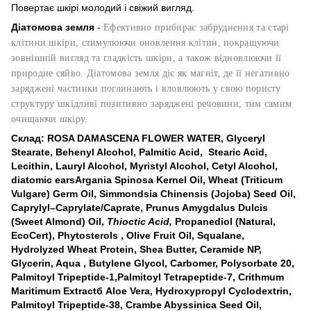
Повертає шкірі молодий і свіжий вигляд.
Діатомова земля
-
Ефективно прибирає забруднення та старі
клітини шкіри, стимулюючи оновлення клітин, покращуючи
зовнішній вигляд та гладкість шкіри, а також відновлюючи її
природне сяйво. Діатомова земля діє як магніт, де її негативно
заряджені частинки поглинають і вловлюють у свою пористу
структуру шкідливі позитивно заряджені речовини, тим самим
очищаючи шкіру.
Склад: ROSA DAMASCENA FLOWER WATER, Glyceryl
Stearate, Behenyl Alcohol, Palmitic Acid, Stearic Acid,
Lecithin, Lauryl Alcohol, Myristyl Alcohol, Cetyl Alcohol,
diatomic earsArgania Spinosa Kernel Oil, Wheat (Triticum
Vulgare) Germ Oil, Simmondsia Chinensis (Jojoba) Seed Oil,
Caprylyl–Caprylate/Caprate, Prunus Amygdalus Dulcis
(Sweet Almond) Oil,
Thioctic Acid,
Propanediol (Natural,
EcoCert), Phytosterols , Olive Fruit Oil, Squalane,
Hydrolyzed Wheat Protein, Shea Butter, Ceramide NP,
Glycerin, Aqua , Butylene Glycol, Carbomer, Polysorbate 20,
Palmitoyl Tripeptide-1,Palmitoyl Tetrapeptide-7, Crithmum
Maritimum Extractб Aloe Vera, Hydroxypropyl Cyclodextrin,
Palmitoyl Tripeptide-38, Crambe Abyssinica Seed Oil,