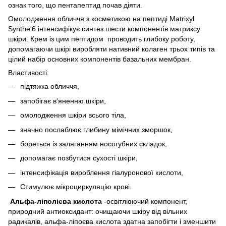
ознак того, що пентапептид почав діяти.
Омолодження обличчя з косметикою на пептиді Matrixyl
Synthe'6 інтенсифікує синтез шести компонентів матриксу
шкіри. Крем із цим пептидом проводить глибоку роботу,
допомагаючи шкірі виробляти нативний колаген трьох типів та
цілий набір основних компонентів базальних мембран.
Властивості:
підтяжка обличчя,
запобігає в'яненню шкіри,
омолодження шкіри всього тіла,
значно послаблює глибину мімічних зморшок,
бореться із заляганням носогубних складок,
допомагає позбутися сухості шкіри,
інтенсифікація вироблення гіалуронової кислоти,
Стимулює мікроциркуляцію крові.
Альфа-ліполієва кислота
-освітлюючий компонент,
природний антиоксидант: очищаючи шкіру від вільних
радикалів, альфа-ліпоєва кислота здатна запобігти і зменшити