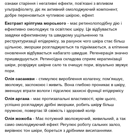
ознаки старіння і негативні ефекти, пов'язані з впливом
ультрафіолету, діє як активний омолоджуючий компонент,
добре переновиться чутливою шкірою, ефект.
Екстракт кріптума морського
- має ретинолоподібну дію і
ефективно омолоджує та освітлює шкіру. Це відбувається
завдяки ефективному та швидкому ущільненню та
реструктуризації епідермісу, за рахунок чого шкіра стає більш
щільною, зморшки розгладжуються та піднімаються, а клітинне
оновлення відбувається набагато швидше. Регенерація значно
пришвидшується. Ретиноїдна складова сприяє кератинізації
шкіри, розріджує шкірне сало та очищує пори, візуально звужує
пори.
Олія сасанкви
- стимулює вироблення колагену, пом’якшує,
зволожує, заспокоює і живить. Вона глибоко проникає в шкіру,
зменшує втрати вологи і підсилює захисні функції епідермісу
Олія аргана
- має протизапальні властивості, крім цього,
успішно розгладжує дрібні зморшки, робить шкір
у
більш
пружною, повертає їй свіжість і здоровий колір
Олія жожоба
- Має потужний зволожуючий, живильний, а так
само омолоджуючий ефект. Регулює роботу сальних залоз,
вирівнює тон шкіри, бореться з дрібними висипаннями.