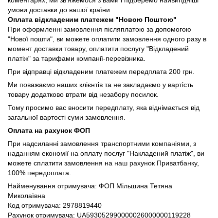
коментарях, ми зв'яжемося з вами і підберемо найвигідніші
умови доставки до вашої країни
Оплата відкладеним платежем "Новою Поштою"
При оформленні замовлення післяплатою за допомогою
"Нової пошти", ви можете оплатити замовлення одного разу в
момент доставки товару, оплатити послугу "Відкладений
платіж" за тарифами компанії-перевізника.
При відправці відкладеним платежем передплата 200 грн.
Ми поважаємо наших клієнтів та не закладаємо у вартість
товару додатково втрати від незабору посилок.
Тому просимо вас вносити передплату, яка віднімається від
загальної вартості суми замовлення.
Оплата на рахунок ФОП
При надсиланні замовлення транспортними компаніями, з
наданням економії на оплату послуг "Накладений платіж", ви
можете сплатити замовлення на наш рахунок Приватбанку,
100% передоплата.
Найменування отримувача: ФОП Мільшина Тетяна
Миколаївна
Код отримувача: 2978819440
Рахунок отримувача: UA593052990000026000000119228