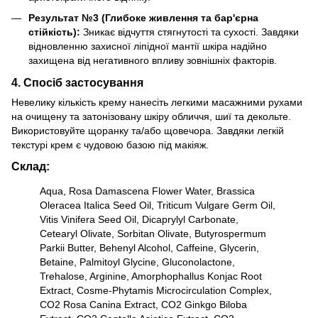
Результат №3 (Глибоке живлення та бар'єрна
стійкість):
Зникає відчуття стягнутості та сухості. Завдяки
відновленню захисної ліпідної мантії шкіра надійно
захищена від негативного впливу зовнішніх факторів.
4. Спосіб застосування
Невелику кількість крему нанесіть легкими масажними рухами
на очищену та затонізовану шкіру обличчя, шиї та декольте.
Використовуйте щоранку та/або щовечора. Завдяки легкій
текстурі крем є чудовою базою під макіяж.
Склад:
Aqua, Rosa Damascena Flower Water, Brassica
Oleracea Italica Seed Oil, Triticum Vulgare Germ Oil,
Vitis Vinifera Seed Oil, Dicaprylyl Carbonate,
Cetearyl Olivate, Sorbitan Olivate, Butyrospermum
Parkii Butter, Behenyl Alcohol, Caffeine, Glycerin,
Betaine, Palmitoyl Glycine, Gluconolactone,
Trehalose, Arginine, Amorphophallus Konjac Root
Extract, Cosme-Phytamis Microcirculation Complex,
CO2 Rosa Canina Extract, CO2 Ginkgo Biloba