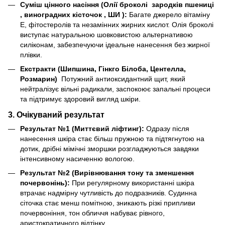
Суміш цінного насіння (Олії броколі зародків пшениці
, виноградних кісточок , ШИ ):
Багате джерело вітаміну
E, фітостеролів та незамінних жирних кислот. Олія броколі
виступає натуральною шовковистою альтернативою
силіконам, забезпечуючи ідеальне нанесення без жирної
плівки.
Екстракти (Шипшина, Гінкго Білоба, Центелла,
Розмарин)
Потужний антиоксидантний щит, який
нейтралізує вільні радикали, заспокоює запальні процеси
та підтримує здоровий вигляд шкіри.
3. Очікуваний результат
Результат №1 (Миттєвий ліфтинг):
Одразу після
нанесення шкіра стає більш пружною та підтягнутою на
дотик, дрібні мімічні зморшки розгладжуються завдяки
інтенсивному насиченню вологою.
Результат №2 (Вирівнювання тону та зменшення
почервонінь):
При регулярному використанні шкіра
втрачає надмірну чутливість до подразників. Судинна
сіточка стає менш помітною, зникають різкі припливи
почервоніння, тон обличчя набуває рівного,
аристократичного відтінку.