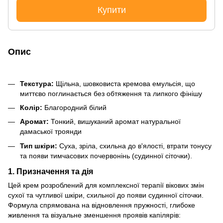
Купити
Опис
Текстура:
Щільна, шовковиста кремова емульсія, що
миттєво поглинається без обтяження та липкого фінішу
Колір:
Благородний білий
Аромат:
Тонкий, вишуканий аромат натуральної
дамаської троянди
Тип шкіри:
Суха, зріла, схильна до в'ялості, втрати тонусу
та появи тимчасових почервонінь (судинної сіточки).
1. Призначення та дія
Цей крем розроблений для комплексної терапії вікових змін
сухої та чутливої шкіри, схильної до появи судинної сіточки.
Формула спрямована на відновлення пружності, глибоке
живлення та візуальне зменшення проявів капілярів: