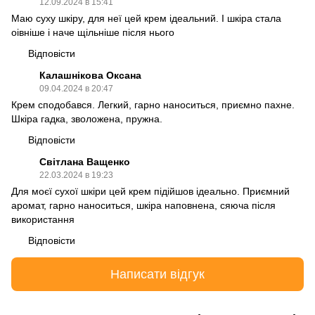
12.09.2024 в 15:41
Маю суху шкіру, для неї цей крем ідеальний. І шкіра стала
оівніше і наче щільніше після нього
Відповісти
Калашнікова Оксана
09.04.2024 в 20:47
Крем сподобався. Легкий, гарно наноситься, приємно пахне.
Шкіра гадка, зволожена, пружна.
Відповісти
Світлана Ващенко
22.03.2024 в 19:23
Для моєї сухої шкіри цей крем підійшов ідеально. Приємний
аромат, гарно наноситься, шкіра наповнена, сяюча після
використання
Відповісти
Написати відгук