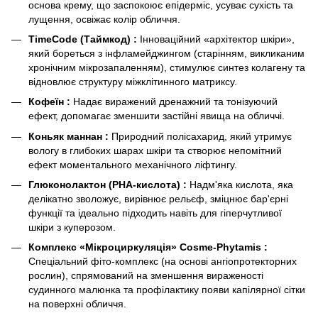
основа крему, що заспокоює епідерміс, усуває сухість та
лущення, освіжає колір обличчя.
TimeCode (Таймкод) :
Інноваційний «архітектор шкіри»,
який бореться з інфламейджингом (старінням, викликаним
хронічним мікрозапаленням), стимулює синтез колагену та
відновлює структуру міжклітинного матриксу.
Кофеїн :
Надає виражений дренажний та тонізуючий
ефект, допомагає зменшити застійні явища на обличчі.
Коньяк маннан :
Природний полісахарид, який утримує
вологу в глибоких шарах шкіри та створює непомітний
ефект моментального механічного ліфтингу.
Глюконолактон (PHA-кислота) :
Надм'яка кислота, яка
делікатно зволожує, вирівнює рельєф, зміцнює бар'єрні
функції та ідеально підходить навіть для гіперчутливої
шкіри з куперозом.
Комплекс «Мікроциркуляція» Cosme-Phytamis :
Спеціальний фіто-комплекс (на основі ангіопротекторних
рослин), спрямований на зменшення вираженості
судинного малюнка та профілактику появи капілярної сітки
на поверхні обличчя.