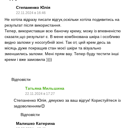
Степаненко Юлія
22.11.2024 в 16:46
Не хотіла відразу писати відгук,оскільки хотіла подивитись на
результат після використання.
Тепер, використавши всю баночку крему, можу із впевненістю
сказати,що результат є. В мене комбінована шкіра і особливо
видно заломи у носогубній зоні. Так от, цей крем десь за
місяць дуже покращив стан моєї шкіри та візуально
зменшились заломи. Мені прям вау. Тепер буду тестити інші
креми і вже замовила ))))
Відповісти
Татьяна Мильшина
22.11.2024 в 17:27
Степаненко Юлія, дякуємо за ваш відгук! Користуйтеся із
задоволенням😊
Відповісти
Малишко Катерина