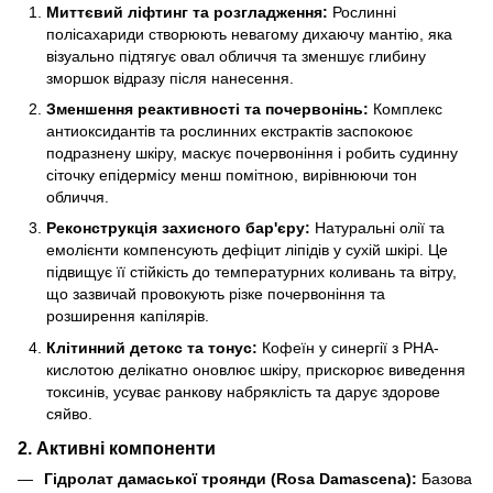
Миттєвий ліфтинг та розгладження:
Рослинні
полісахариди створюють невагому дихаючу мантію, яка
візуально підтягує овал обличчя та зменшує глибину
зморшок відразу після нанесення.
Зменшення реактивності та почервонінь:
Комплекс
антиоксидантів та рослинних екстрактів заспокоює
подразнену шкіру, маскує почервоніння і робить судинну
сіточку епідермісу менш помітною, вирівнюючи тон
обличчя.
Реконструкція захисного бар'єру:
Натуральні олії та
емолієнти компенсують дефіцит ліпідів у сухій шкірі. Це
підвищує її стійкість до температурних коливань та вітру,
що зазвичай провокують різке почервоніння та
розширення капілярів.
Клітинний детокс та тонус:
Кофеїн у синергії з РНА-
кислотою делікатно оновлює шкіру, прискорює виведення
токсинів, усуває ранкову набряклість та дарує здорове
сяйво.
2. Активні компоненти
Гідролат дамаської троянди (Rosa Damascena):
Базова