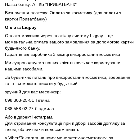
Назва банку: АТ КБ "ПРИВАТБАНК"
Визначення платежу: Оплата за косметику (для оплати з
картки Приватбанку)
Оплата Liqpay
Оплата можлива через платіжну систему Liqpay – це
моментальна оплата вашого замовлення за допомогою картки
будь-якого банку.
Гарантія від виробника 3 місяці використання косметики
Ми супроводжуємо наших клієнтів весь час користування
нашими засобами.
За будь-яких питань про використання косметики, зберігання
та ін. ви можете писати у будь-який
зручний для вас месенжер:
098 303-25-51 Тетяна
068 558 02 27
Людмила
Або в директ Інстаграм.
Для отримання консультації при підборі засобів догляду за
тілом, обличчям чи волоссям пишіть
у Viber/Telegram нашому менеджеру-косметологу за