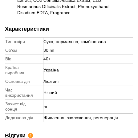
Extract, CO2 Centella Asiatica Extract, CO2
Rosmarinus Officinalis Extract, Phenoxyethanol,
Disodium EDTA, Fragrance.
Характеристики
Тип шкіри
Суха, нормальна, комбінована
Об'єм
30 ml
Вік
40+
Країна
Україна
виробник
Основна дія
Ліфтинг
Час
Нічний
використання
Захист від
ні
сонця
Додаткова дія
Живлення, зволоження, регенерація
Відгуки
4