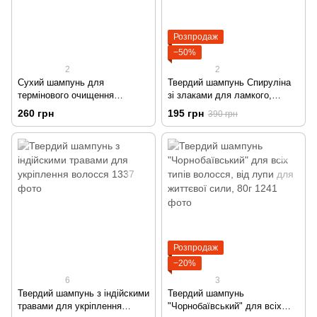
Розпродаж
−50%
2
2
Сухий шампунь для
Твердий шампунь Спируліна
термінового очищення
зі злаками для ламкого,
волосся без води, для
пересушеного волосся
260 грн
195 грн
390 грн
блондинок
Розпродаж
−20%
6
3
Твердий шампунь з індійскими
Твердий шампунь
травами для укріплення
"Чорнобаївський" для всіх