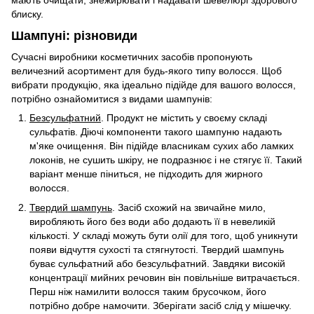
блиску.
Шампуні: різновиди
Сучасні виробники косметичних засобів пропонують
величезний асортимент для будь-якого типу волосся. Щоб
вибрати продукцію, яка ідеально підійде для вашого волосся,
потрібно ознайомитися з видами шампунів:
Безсульфатний
. Продукт не містить у своєму складі
сульфатів. Діючі компоненти такого шампуню надають
м'яке очищення. Він підійде власникам сухих або ламких
локонів, не сушить шкіру, не подразнює і не стягує її. Такий
варіант менше піниться, не підходить для жирного
волосся.
Твердий шампунь
. Засіб схожий на звичайне мило,
виробляють його без води або додають її в невеликій
кількості. У складі можуть бути олії для того, щоб уникнути
появи відчуття сухості та стягнутості. Твердий шампунь
буває сульфатний або безсульфатний. Завдяки високій
концентрації мийних речовин він повільніше витрачається.
Перш ніж намилити волосся таким брусочком, його
потрібно добре намочити. Зберігати засіб слід у мішечку.