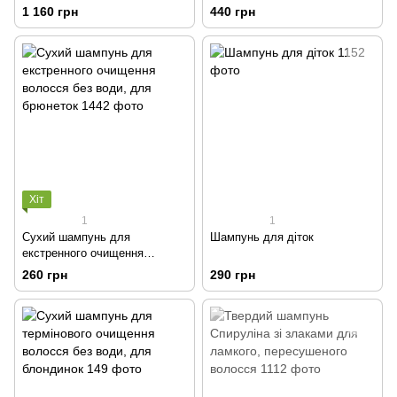
Відновлюючий, бальзам для
1 160 грн
440 грн
пористого волосся, спрей-
термозахист у подарунок)
Хіт
1
1
Сухий шампунь для
Шампунь для діток
екстренного очищення
волосся без води, для
260 грн
290 грн
брюнеток