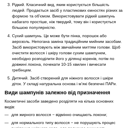
Рідкий. Класичний вид, яким користується більшість
людей. Продається засіб у пластикових ємностях різних за
формою та об'ємом. Використовувати рідкий шампунь
набагато простіше, ніж твердий, тому він і користується
більшою популярністю.
Сухий шампунь
. Це може бути пінка, порошок або
аерозоль. Непогана заміна традиційним мийним засобам.
Засіб використовують між звичайним миттям голови. Щоб
очистити волосся і шкіру голови сухим шампунем,
необхідно розподілити його у ділянці коренів, потім по
довжині локона, почекати 10-15 хвилин і вичесати
гребінцем.
Дитячий. Засіб створений для ніжного волосся і шкіри
діток. У складі натуральна основа і м'які безпечні ПАРи.
Види шампунів залежно від призначення
Косметичні засоби заведено розділяти на кілька основних
видів:
для жирного волосся − відмінно очищають локони;
для нормального типу волосся − не порушують процес