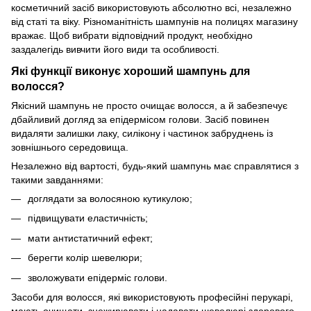
косметичний засіб використовують абсолютно всі, незалежно
від статі та віку. Різноманітність шампунів на полицях магазину
вражає. Щоб вибрати відповідний продукт, необхідно
заздалегідь вивчити його види та особливості.
Які функції виконує хороший шампунь для
волосся?
Якісний шампунь не просто очищає волосся, а й забезпечує
дбайливий догляд за епідермісом голови. Засіб повинен
видаляти залишки лаку, силікону і частинок забруднень із
зовнішнього середовища.
Незалежно від вартості, будь-який шампунь має справлятися з
такими завданнями:
доглядати за волосяною кутикулою;
підвищувати еластичність;
мати антистатичний ефект;
берегти колір шевелюри;
зволожувати епідерміс голови.
Засоби для волосся, які використовують професійні перукарі,
мають очищати, знежирювати і надавати шевелюрі здорового