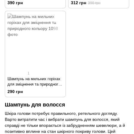
волосся
типів волосся, від лупи для
390 грн
312 грн
390 грн
життєвої сили, 80г
1
Шампунь на мильних горіхах
для зміцнення та природного
кольору
290 грн
Шампунь для волосся
Шкіра голови потребує правильного, ретельного догляду.
Варто витратити час і вибрати шампунь для волосся, який
справді не тільки впорається із забрудненням шевелюри, а й
позитивно вплине на стан шкірного покриву голови. Цей