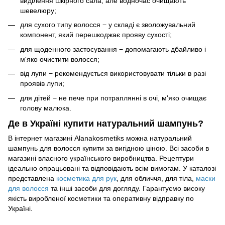
виділення шкірного сала, але водночас очищають
шевелюру;
для сухого типу волосся − у складі є зволожувальний
компонент, який перешкоджає прояву сухості;
для щоденного застосування − допомагають дбайливо і
м'яко очистити волосся;
від лупи − рекомендується використовувати тільки в разі
проявів лупи;
для дітей − не пече при потраплянні в очі, м'яко очищає
голову малюка.
Де в Україні купити натуральний шампунь?
В інтернет магазині Alanakosmetiks можна натуральний
шампунь для волосся купити за вигідною ціною. Всі засоби в
магазині власного українського виробництва. Рецептури
ідеально опрацьовані та відповідають всім вимогам. У каталозі
представлена
косметика для рук
, для обличчя, для тіла,
маски
для волосся
та інші засоби для догляду. Гарантуємо високу
якість виробленої косметики та оперативну відправку по
Україні.