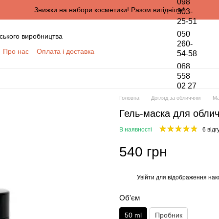
098
Знижки на набори косметики! Разом вигідніше!
303-
25-51
050
ського виробництва
260-
Про нас
Оплата і доставка
54-58
онтактна інформація
068
да користувача
558
02 27
півпраці для оптових покупців
Головна
Догляд за обличчям
Ма
ПЦІВ
Гель-маска для облич
обки персональних даних
В наявності
6 відг
540 грн
Увійти
для відображення нак
%
Об'єм
50 ml
Пробник