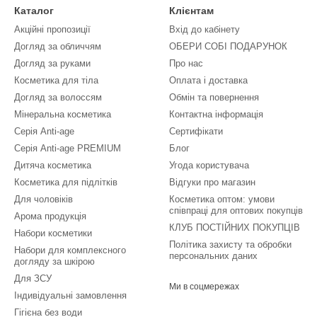
Каталог
Клієнтам
Акційні пропозиції
Вхід до кабінету
Догляд за обличчям
ОБЕРИ СОБІ ПОДАРУНОК
Догляд за руками
Про нас
Косметика для тіла
Оплата і доставка
Догляд за волоссям
Обмін та повернення
Мінеральна косметика
Контактна інформація
Серія Anti-age
Сертифікати
Серія Anti-age PREMIUM
Блог
Дитяча косметика
Угода користувача
Косметика для підлітків
Відгуки про магазин
Для чоловіків
Косметика оптом: умови
співпраці для оптових покупців
Арома продукція
КЛУБ ПОСТІЙНИХ ПОКУПЦІВ
Набори косметики
Політика захисту та обробки
Набори для комплексного
персональних даних
догляду за шкірою
Для ЗСУ
Ми в соцмережах
Індивідуальні замовлення
Гігієна без води