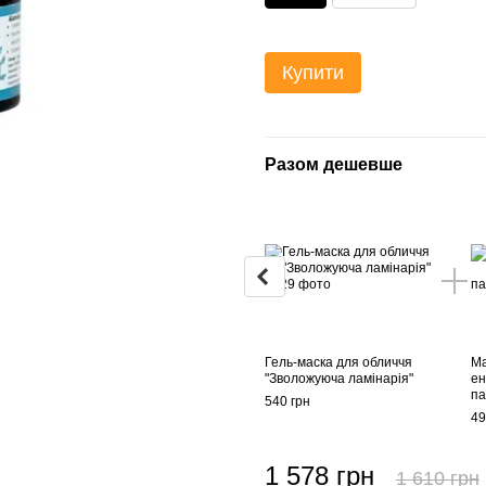
Купити
Разом дешевше
Гель-маска для обличчя
Ма
"Зволожуюча ламінарія"
ен
па
540 грн
49
1 578 грн
1 610 грн