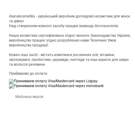
Alanakosmetiks - український виробник доглядової косметики для жінок
та дівчат
Над створенням кожного засобу працює команда біотехнологів.
Наша косметика сертифікована згідно чинного Законодавства України,
виробництво працює згідно розроблених нами Технічних Умов
виробництва продукції.
Кожен наш засіб - містить комплекси рослинних олії, вітаміни,
зволожувачі, пробіотики, цераміди, пептиди та інші корисні для шкіри
та волосся речовини.
Приймаємо до оплати
Мобільна версія