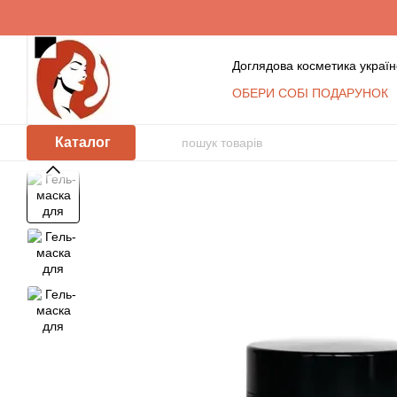
Перейти до основного контенту
Доглядова косметика україн
ОБЕРИ СОБІ ПОДАРУНОК
Обмін та повернення
К
Сертифікати
Блог
Уго
Каталог
Відгуки про магазин
Косметика оптом: умови с
КЛУБ ПОСТІЙНИХ ПОКУ
Політика захисту та обр