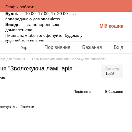
Графік роботи:
Будні:
10:00–17:00, 17-20:00 - за
попередньою домовленістю.
Вихідні
: за попередньою
Мій кошик
домовленістю.
Пишіть нам або телефонуйте, будемо у
зручний для вас час.
Порівняння
Бажання
Вхід
Укр
ска для обличчя
Гель-маска для обличчя "Зволожуюча ламінарія"
чя "Зволожуюча ламінарія"
Артикул
1529
уків
Порівняти
В бажання
опичувальної знижки