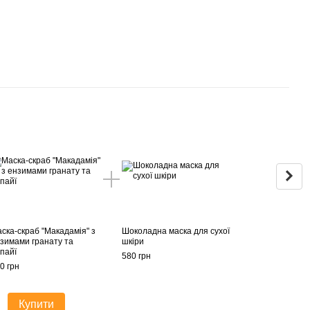
Раз
ска-скраб "Макадамія" з
Шоколадна маска для сухої
Гель
зимами гранату та
шкіри
"Зво
пайї
580 грн
540 г
0 грн
70
Купити