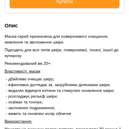
Купити
Опис
Маска-скраб призначена для поверхневого очищення,
живлення та зволоження шкіри.
Підходить для всіх типів шкіри, поверхневої, тонкої, іншої до
куперозу.
Рекомендований вік 20+.
Властивості маски
:
- дбайливо очищає шкіру;
- ефективно доглядає за загрубілими ділянками шкіри;
- видаляє відмерлі клітини та стимулює оновлення шкіри;
- розгладжує рельєф шкіри;
- освіжає та тонізує;
- заспокоює подразнення;
- живить та оновлює колір обличчя.
Використання:
Нанести на очищену вологу витрати, помасувати 30 секунд-1