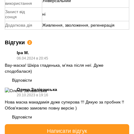
Універсальний
використання
Захист від
ні
сонця
Додаткова дія
Живлення, зволоження, регенерація
Відгуки
2
Іра М.
06.04.2024 в 20:45
Вау-маска! Шкіра гладенька, м'яка після неї. Дуже
сподобалася)
Відповісти
Олена Заліванська
20.10.2023 в 19:16
Нова маска макадамія дуже суперова !!! Дякую за пробник !!
Обов'язково замовлю повну версію )
Відповісти
Написати відгук