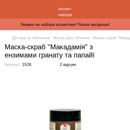
Знижки на набори косметики! Разом вигідніше!
Догляд за обличчям
Маска для обличчя
Маска-скраб "Макад
Маска-скраб "Макадамія" з
ензимами гранату та папайї
Артикул:
1528
2 відгуки