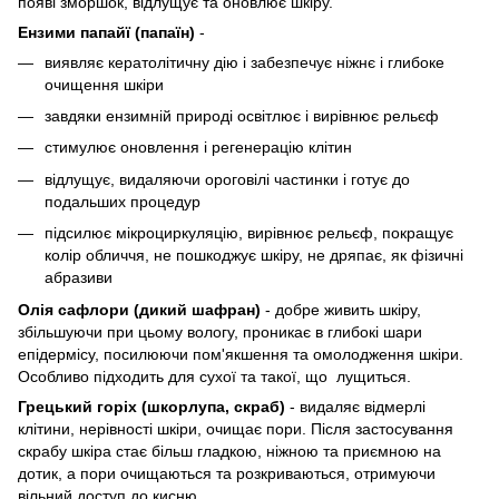
появі зморшок, відлущує та оновлює шкіру.
Ензими папайї (папаїн)
-
виявляє кератолітичну дію і забезпечує ніжнє і глибоке
очищення шкіри
завдяки ензимній природі освітлює і вирівнює рельєф
стимулює оновлення і регенерацію клітин
відлущує, видаляючи ороговілі частинки і готує до
подальших процедур
підсилює мікроциркуляцію, вирівнює рельєф, покращує
колір обличчя, не пошкоджує шкіру, не дряпає, як фізичні
абразиви
Олія сафлори (дикий шафран)
- добре живить шкіру,
збільшуючи при цьому вологу, проникає в глибокі шари
епідермісу, посилюючи пом'якшення та омолодження шкіри.
Особливо підходить для сухої та такої, що лущиться.
Грецький горіх (шкорлупа, скраб)
- видаляє відмерлі
клітини, нерівності шкіри, очищає пори. Після застосування
скрабу шкіра стає більш гладкою, ніжною та приємною на
дотик, а пори очищаються та розкриваються, отримуючи
вільний доступ до кисню.