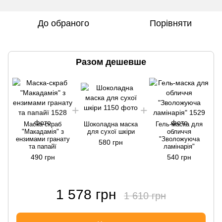
До обраного
Порівняти
Разом дешевше
Маска-скраб
Шоколадна маска
Гель-маска для
"Макадамія" з
для сухої шкіри
обличчя
ензимами гранату
"Зволожуюча
580 грн
та папайї
ламінарія"
490 грн
540 грн
1 578 грн
1 610 грн