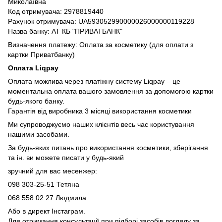
Миколаївна
Код отримувача: 2978819440
Рахунок отримувача: UA593052990000026000000119228
Назва банку: АТ КБ "ПРИВАТБАНК"
Визначення платежу: Оплата за косметику (для оплати з
картки Приватбанку)
Оплата Liqpay
Оплата можлива через платіжну систему Liqpay – це
моментальна оплата вашого замовлення за допомогою картки
будь-якого банку.
Гарантія від виробника 3 місяці використання косметики
Ми супроводжуємо наших клієнтів весь час користування
нашими засобами.
За будь-яких питань про використання косметики, зберігання
та ін. ви можете писати у будь-який
зручний для вас месенжер:
098 303-25-51 Тетяна
068 558 02 27
Людмила
Або в директ Інстаграм.
Для отримання консультації при підборі засобів догляду за