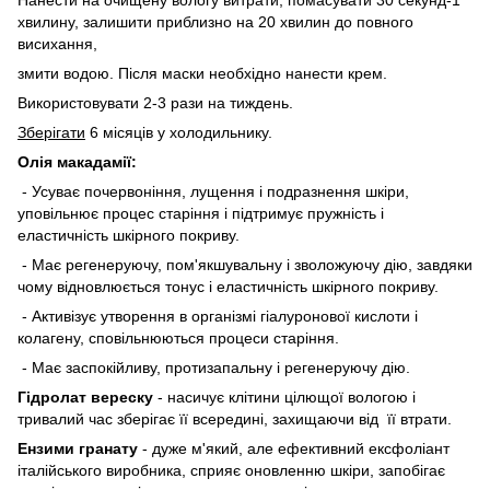
хвилину, залишити приблизно на 20 хвилин до повного
висихання,
змити водою. Після маски необхідно нанести крем.
Використовувати 2-3 рази на тиждень.
Зберігати
6 місяців у холодильнику.
Олія макадамії:
- Усуває почервоніння, лущення і подразнення шкіри,
уповільнює процес старіння і підтримує пружність і
еластичність шкірного покриву.
- Має регенеруючу, пом'якшувальну і зволожуючу дію, завдяки
чому відновлюється тонус і еластичність шкірного покриву.
- Активізує утворення в організмі гіалуронової кислоти і
колагену, сповільнюються процеси старіння.
- Має заспокійливу, протизапальну і регенеруючу дію.
Гідролат вереску
- насичує клітини цілющої вологою і
тривалий час зберігає її всередині, захищаючи від її втрати.
Ензими гранату
- дуже м'який, але ефективний ексфоліант
італійського виробника, сприяє оновленню шкіри, запобігає