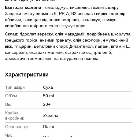
Екстракт малини
- омолоджує, висвітлює і живить шкіру.
Завдяки вмісту вітамінів Е, РР, А, В2 освіжає і вирівнює колір
обличчя, захищає від появи зморшок, зволожує, знижує
вироблення шкірного сала і звужує пори.
Склад: гідролат вереску, олія макадамії, подрібнена шкорлупа
грецького горіха, ензими гранату, олія сафлори, емульсійний
віск, гліцерин, цетиловий спирт, Д-пантенол, папаїн, вітамін Е,
консервант, екстракт малини, естракт алоє, трилон б,
ароматична композиція на натуральна основа.
Характеристики
Тип шкіри
Суха
Об'єм
50 ml
Вік
20+
Країна
Україна
виробник
Основна дія
Пілінг
Час