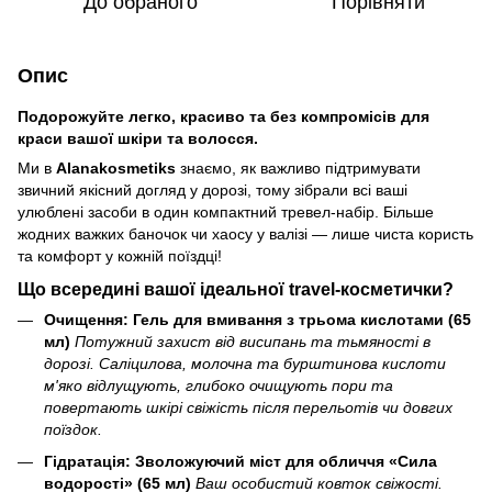
До обраного
Порівняти
Опис
Подорожуйте легко, красиво та без компромісів для
краси вашої шкіри та волосся.
Ми в
Alanakosmetiks
знаємо, як важливо підтримувати
звичний якісний догляд у дорозі, тому зібрали всі ваші
улюблені засоби в один компактний тревел-набір. Більше
жодних важких баночок чи хаосу у валізі — лише чиста користь
та комфорт у кожній поїздці!
Що всередині вашої ідеальної travel-косметички?
Очищення: Гель для вмивання з трьома кислотами (65
мл)
Потужний захист від висипань та тьмяності в
дорозі. Саліцилова, молочна та бурштинова кислоти
м'яко відлущують, глибоко очищують пори та
повертають шкірі свіжість після перельотів чи довгих
поїздок.
Гідратація: Зволожуючий міст для обличчя «Сила
водорості» (65 мл)
Ваш особистий ковток свіжості.