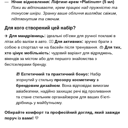
Нічне відновлення: Ліфтинг-крем «Platinum» (5 мл)
Поки ви відпочиваєте, крем працює над пружністю та
тонусом шкіри. Зранку ваше обличчя виглядає свіжим,
підтягнутим та сяючим.
Для кого створений цей набір?
✈️
Для мандрівниць:
ідеальні об'єми для ручної поклажі в
літак або валізи в авто. 🏋️‍♀️
Для активних:
зручно брати з
собою в спортзал чи на басейн після тренування. 👜
Для тих,
хто цінує мобільність:
чудовий варіант для відряджень,
вікендів за містом або для першого знайомства з
бестселерами бренду.
🎁
Естетичний та практичний бонус:
Набір
згорнутий у стильну
прозору косметичку з
брендовим дизайном
. Вона відповідає вимогам
авіабезпеки, надійно захищає речі від проливання
та стане стильним органайзером для ваших б’юті-
дрібниць у майбутньому.
Обирайте комфорт та професійний догляд, який завжди
поруч із вами!
💛