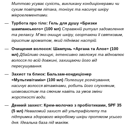
Миттєво усуває сухість, викликану кондиціонерами чи
сухим повітрям літака, тонізує та насичує шкіру
мікроелементами.
Турбота про тіло: Гель для душу «Бризки
шампанського» (100 мл)
Справжній ритуал задоволення
та релаксу. М'яко очищує шкіру, огортаючи її святковим,
ігристим ароматом, який піднімає настрій.
Очищення волосся: Шампунь «Аргана та Алое» (100
мл)
Дбайливо очищує, інтенсивно зволожує та відновлює
волосся по всій довжині, захищаючи його від
пересушування.
Захист та блиск: Бальзам-кондиціонер
«Мультивітамін» (100 мл)
Полегшує розчісування,
насичує волосся вітамінами, робить його слухняним,
шовковистим та сяючим навіть за умов зміни
жорсткості води.
Денний захист: Крем-молочко з пробіотиками, SPF 35
(5 мл)
Невагомий захист від ультрафіолету та
підтримка здорового мікробіому шкіри протягом усього
дня. Ідеальна база під макіяж.