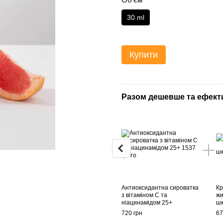
30 ml
Купити
Разом дешевше та ефект
Антиоксидантна сироватка
Кр
з вітаміном С та
жи
ніацинамідом 25+
шк
720 грн
67