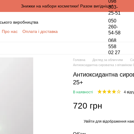
098
Знижки на набори косметики! Разом вигідніше!
303-
25-51
050
ського виробництва
260-
Про нас
Оплата і доставка
54-58
онтактна інформація
068
да користувача
558
02 27
півпраці для оптових покупців
Головна
Догляд за обличчям
Си
ПЦІВ
Антиоксидантна сироватка з вітаміном 
обки персональних даних
Антиоксидантна сиров
25+
В наявності
4 відг
720 грн
Увійти
для відображення нак
%
Об'єм