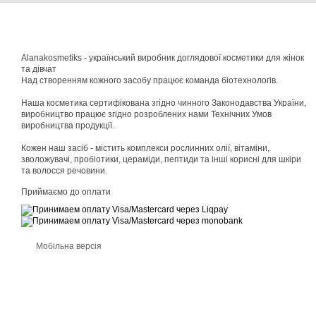
Alanakosmetiks - український виробник доглядової косметики для жінок
та дівчат
Над створенням кожного засобу працює команда біотехнологів.
Наша косметика сертифікована згідно чинного Законодавства України,
виробництво працює згідно розроблених нами Технічних Умов
виробництва продукції.
Кожен наш засіб - містить комплекси рослинних олії, вітаміни,
зволожувачі, пробіотики, цераміди, пептиди та інші корисні для шкіри
та волосся речовини.
Приймаємо до оплати
Мобільна версія