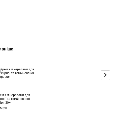
ивніше
Раз
ем з мінералами для
Анти
рної та комбінованої
з віт
іри 30+
ніац
5 грн
720 г