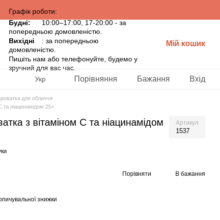
Графік роботи:
Будні:
10:00–17:00, 17-20:00 - за
попередньою домовленістю.
Вихідні
: за попередньою
Мій кошик
домовленістю.
Пишіть нам або телефонуйте, будемо у
зручний для вас час.
Порівняння
Бажання
Вхід
Укр
роватка для обличчя
С та ніацинамідом 25+
атка з вітаміном С та ніацинамідом
Артикул
1537
уки
Порівняти
В бажання
опичувальної знижки