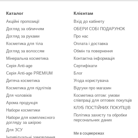
Каталог
Клієнтам
Акційні пропозиції
Вхід до кабінету
Догляд за обличчям
ОБЕРИ СОБІ ПОДАРУНОК
Догляд за руками
Про нас
Косметика для тіла
Оплата і доставка
Догляд за волоссям
Обмін та повернення
Мінеральна косметика
Контактна інформація
Серія Anti-age
Сертифікати
Серія Anti-age PREMIUM
Блог
Дитяча косметика
Угода користувача
Косметика для підлітків
Відгуки про магазин
Для чоловіків
Косметика оптом: умови
співпраці для оптових покупців
Арома продукція
КЛУБ ПОСТІЙНИХ ПОКУПЦІВ
Набори косметики
Політика захисту та обробки
Набори для комплексного
персональних даних
догляду за шкірою
Для ЗСУ
Ми в соцмережах
Індивідуальні замовлення