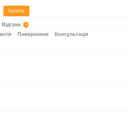
1 
Купити
Відгуки
4
антія
Повернення
Консультація