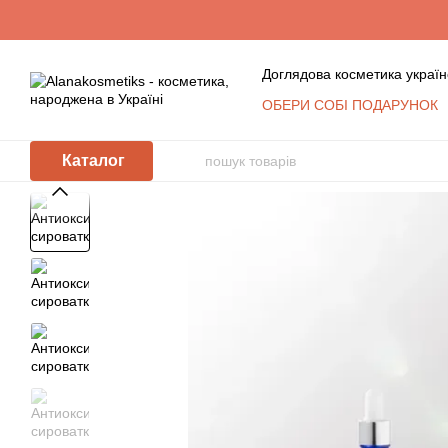
Перейти до основного контенту
Доглядова косметика україн
ОБЕРИ СОБІ ПОДАРУНОК
Обмін та повернення
К
Сертифікати
Блог
Уго
Каталог
Відгуки про магазин
Косметика оптом: умови с
КЛУБ ПОСТІЙНИХ ПОКУ
Політика захисту та обр