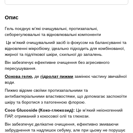
Опис
Гель поєднує м'які очищувальні, протизапальні,
себорегулювальні та відновлювальні компоненти
​Це м'який очищувальний засіб із фокусом на балансуванні та
відновленні мікробіому, ідеально підходить для комбінованої,
жирної та підліткової шкіри, схильної до запалень.
Він забезпечує ефективне очищення без агресивного
пересушування. ​
Основа гелю,
де
гідролат пижми
замінює частину звичайної
води.
Пижмо відоме своїми протизапальними та
антибактеріальними властивостями, що допомагає заспокоїти
шкіру та боротися з патогенною флорою.
Coco Glucoside (Коко-глюкозид):
Це м'який неіоногенний
ПАР, отриманий з кокосової олії та глюкози.
Він забезпечує делікатне очищення, ефективно змиваючи
забруднення та надлишок себуму, але при цьому не порушує