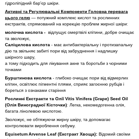
гідроліпідний бар'єр шкіри. ​
Активні та Регулювальні Компоненти ​Головна перевага
цього гелю
— потужний комплекс кислот та рослинних
екстрактів, спрямований на корекцію проблем жирної шкіри:
молочна кислота -
відлущує омертвілі клітини, добре очищає
та зволожує,
Саліцилова кислота
- має антибактеріальну і протизапальну
дію та звільняє забиті пори від забруднення і надлишку
шкірного шару,
а тому підходить для лікування акне та боротьби з чорними
точками
Бурштинова кислота
- глибоко очищає пори від відмерлих
клітин, освітлює пігментні плями, сприяє загоєнню рубців і
бореться з ознаками старіння
Рослинні Екстракти та Олії ​Vitis Vinifera (Grape) Seed Oil
(Олія Виноградної Кісточки)
: Легка, некомедогенна олія,
багата лінолевою кислотою.
Зволожує, не обтяжуючи жирну шкіру, та допомагає
контролювати вироблення себуму. ​
Equisetum Arvense Leaf (Екстракт Хвоща):
Відомий своїми