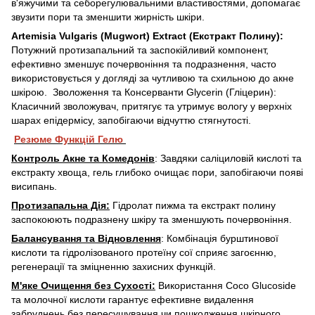
в'яжучими та себорегулювальними властивостями, допомагає
звузити пори та зменшити жирність шкіри. ​
Artemisia Vulgaris (Mugwort) Extract (Екстракт Полинy):
Потужний протизапальний та заспокійливий компонент,
ефективно зменшує почервоніння та подразнення, часто
використовується у догляді за чутливою та схильною до акне
шкірою. ​ Зволоження та Консерванти ​Glycerin (Гліцерин):
Класичний зволожувач, притягує та утримує вологу у верхніх
шарах епідермісу, запобігаючи відчуттю стягнутості.
​
Резюме Функцій
Гелю ​
Контроль Акне та Комедонів
: Завдяки саліциловій кислоті та
екстракту хвоща, гель глибоко очищає пори, запобігаючи появі
висипань.
​Протизапальна Дія:
Гідролат пижма та екстракт полину
заспокоюють подразнену шкіру та зменшують почервоніння. ​
Балансування та Відновлення
: Комбінація бурштинової
кислоти та гідролізованого протеїну сої сприяє загоєнню,
регенерації та зміцненню захисних функцій. ​
М'яке Очищення без Сухості:
Використання Coco Glucoside
та молочної кислоти гарантує ефективне видалення
забруднень без пересушування чи пошкодження шкірного