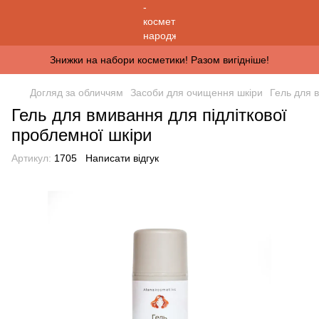
Знижки на набори косметики! Разом вигідніше!
Догляд за обличчям
Засоби для очищення шкіри
Гель для 
Гель для вмивання для підліткової
проблемної шкіри
Артикул:
1705
Написати відгук