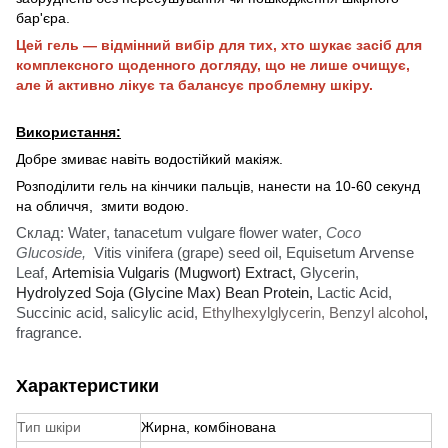
бар'єра. ​
Цей гель — відмінний вибір для тих, хто шукає засіб для
комплексного щоденного догляду, що не лише очищує,
але й активно лікує та балансує проблемну шкіру.
Використання:
Добре змиває навіть водостійкий макіяж.
Розподілити гель на кінчики пальців, нанести на 10-60 секунд
на обличчя, змити водою.
Склад:
Water
,
tanacetum vulgare flower water
,
Coco
Glucoside
,
Vitis vinifera (grape) seed oil
,
Equisetum Arvense
Leaf
,
Artemisia Vulgaris (Mugwort) Extract
,
Glycerin
,
Hydrolyzed Soja (Glycine Max) Bean Protein
,
Lactic Acid
,
Succinic acid
,
salicylic acid
,
Ethylhexylglycerin
,
Benzyl
alcohol
,
fragrance
.
Характеристики
Тип шкіри
Жирна, комбінована