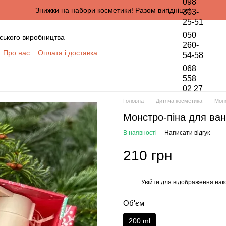
098
Знижки на набори косметики! Разом вигідніше!
303-
25-51
050
ського виробництва
260-
Про нас
Оплата і доставка
54-58
онтактна інформація
068
да користувача
558
02 27
півпраці для оптових покупців
Головна
Дитяча косметика
Монс
ПЦІВ
Монстро-піна для ван
обки персональних даних
В наявності
Написати відгук
210 грн
Увійти
для відображення нак
%
Об'єм
200 ml