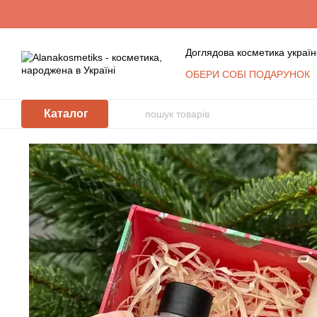
Перейти до основного контенту
Доглядова косметика україн
ОБЕРИ СОБІ ПОДАРУНОК
Обмін та повернення
К
Сертифікати
Блог
Уго
Каталог
Відгуки про магазин
Косметика оптом: умови с
КЛУБ ПОСТІЙНИХ ПОКУ
Політика захисту та обр