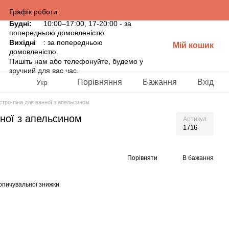
Графік роботи:
Будні:
10:00–17:00, 17-20:00 - за
попередньою домовленістю.
Вихідні
: за попередньою
Мій кошик
домовленістю.
Пишіть нам або телефонуйте, будемо у
зручний для вас час.
Порівняння
Бажання
Вхід
Укр
тро-піна для ванної з апельсином
ної з апельсином
Артикул
1716
Порівняти
В бажання
опичувальної знижки