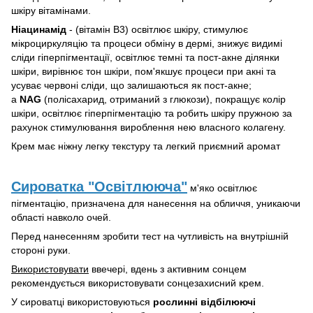
шкіру вітамінами.
Ніацинамід
- (вітамін B3) освітлює шкіру, стимулює
мікроциркуляцію та процеси обміну в дермі, знижує видимі
сліди гіперпігментації, освітлює темні та пост-акне ділянки
шкіри, вирівнює тон шкіри, пом'якшує процеси при акні та
усуває червоні сліди, що залишаються як пост-акне;
а
NAG
(полісахарид, отриманий з глюкози), покращує колір
шкіри, освітлює гіперпігментацію та робить шкіру пружною за
рахунок стимулювання вироблення нею власного колагену.
Крем має ніжну легку текстуру та легкий приємний аромат
Сироватка "Освітлююча"
м'яко освітлює
пігментацію, призначена для нанесення на обличчя, уникаючи
області навколо очей.
Перед нанесенням зробити тест на чутливість на внутрішній
стороні руки.
Використовувати
ввечері, вдень з активним сонцем
рекомендується використовувати сонцезахисний крем.
У сироватці використовуються
рослинні відбілюючі