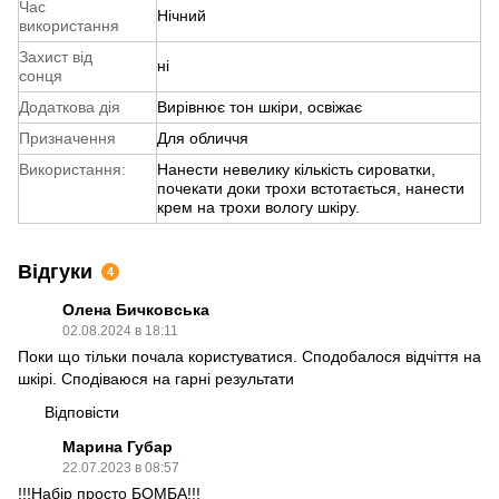
Час
Нічний
використання
Захист від
ні
сонця
Додаткова дія
Вирівнює тон шкіри, освіжає
Призначення
Для обличчя
Використання:
Нанести невелику кількість сироватки,
почекати доки трохи встотається, нанести
крем на трохи вологу шкіру.
Відгуки
4
Олена Бичковська
02.08.2024 в 18:11
Поки що тільки почала користуватися. Сподобалося відчіття на
шкірі. Сподіваюся на гарні результати
Відповісти
Марина Губар
22.07.2023 в 08:57
!!!Набір просто БОМБА!!!