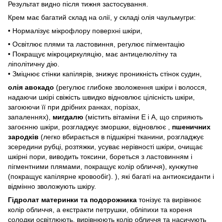
Результат видно після тижня застосування.
Крем має багатий склад на олії, у складі олія чаульмугри:
• Нормалізує мікрофлору поверхні шкіри,
• Освітлює плями та ластовиння, регулює пігментацію
• Покращує мікроциркуляцію, має антицелюлітну та
ліполітичну дію.
• Зміцнює стінки капілярів, знижує проникність стінок судин,
олія авокадо
(регулює глибоке зволоження шкіри і волосся,
надаючи шкірі свіжість швидко відновлює цілісність шкіри,
загоюючи її при дрібних ранках, порізах,
запаленнях),
мигдалю
(містить вітаміни Е і А, що сприяють
загоєнню шкіри, розгладжує зморшки, відновлює ,
пшеничних
зародків
(легко вбирається в підшкірні тканини, розгладжує
зсередини рубці, розтяжки, усуває нерівності шкіри, очищає
шкірні пори, виводить токсини, бореться з ластовинням і
пігментними плямами, покращує колір обличчя), кунжутне
(покращує капілярне кровообіг). ), які багаті на антиоксиданти і
відмінно зволожують шкіру.
Гідролат материнки та подорожника
тонізує та вирівнює
колір обличчя, а екстракти петрушки, обліпихи та кореня
солодки освітлюють, вирівнюють колір обличчя та насичують