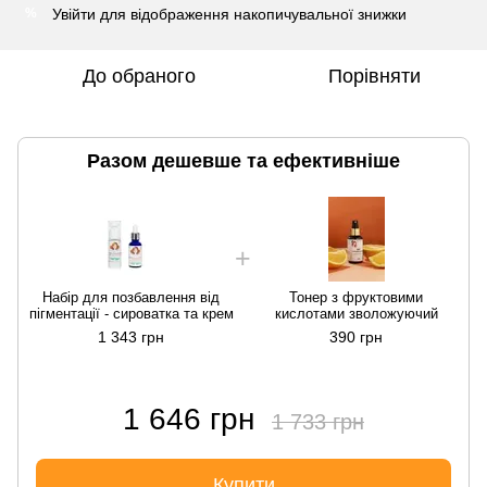
Увійти
для відображення накопичувальної знижки
%
До обраного
Порівняти
Разом дешевше та ефективніше
Набір для позбавлення від
Тонер з фруктовими
пігментації - сироватка та крем
кислотами зволожуючий
п
1 343 грн
390 грн
1 646 грн
1 733 грн
Купити