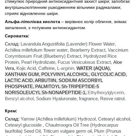
стимулює природний антиоксидантний захист шкіри; запобігає
внутрішньоклітинним ушкодженням вільними радикалами;
сприяє відновленню шкіри.
Альфа-ліполієва кислота
– вирівнює колір обличчя, знімає
запалення, є потужним антиоксидантом.
Сироватка:
Склад:
Lavandula Angustifolia (Lavender) Flower Water
,
Achillea millefolium flower water
,
Bearberry Extract
,
Vaccinium
Corymbosum Fruit (Blueberry) Extract
,
Hydrolyzed Rice
Protein
,
Pearl Hydrolizate
,
Fucus Vesiculosus Extract
,
Aloe
Vera
,
Kojic Acid
,
Caffeine
,
L-
arginin
,
WATER (AQUA),
XANTHAN GUM, POLYVINYL ALCOHOL, GLYCOLIC ACID,
LACTIC ACID, ARBUTIIN, SODIUM ASCORBYL
PHOSPHATE, PALMITOYL Sh-TRIPEPTIDE-5
NORISOLEUCYL Sh-NONAPEPTIDE-1
,
Ethylhexylglycerin
,
Benzyl
alcohol
,
Sodium Hyaluronate
,
fragrance
,
Resve ratrol
.
Крем:
Склад:
Yarrow (Achillea millefolium) Hydrozol, Cetearyl alcohol,
Cetearyl glu
с
oside ,
С
haulmoogra
О
il
Т
ree (Hydnocarpus
laurifolia) Seed Oil, Triticum vulgare germ oil, Plum (Prunus