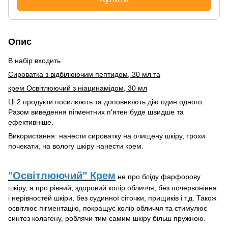
Опис
В набір входить
Сироватка з відбілюючим пептидом, 30 мл та
крем Освітлюючий з ніацинамідом, 30 мл
Ці 2 продукти посилюють та доповнюють дію один одного.
Разом виведення пігментних п'ятен буде швидше та
ефективніше.
Використання: нанести сироватку на очищену шкіру, трохи
почекати, на вологу шкіру нанести крем.
"Освітлюючий" Крем
не про бліду фарфорову
шкіру, а про рівний, здоровий колір обличчя, без почервоніння
і нерівностей шкіри, без судинної сіточки, прищиків і т.д. Також
освітлює пігментацію, покращує колір обличчя та стимулює
синтез колагену, роблячи тим самим шкіру більш пружною.