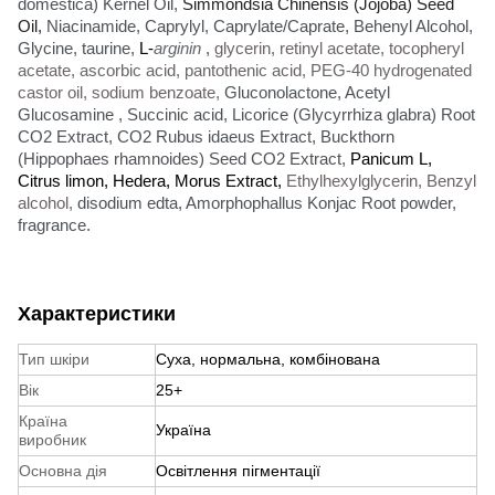
domestica) Kernel Oil,
Simmondsia Chinensis (Jojoba) Seed
Oil,
Niacinamide, Caprylyl, Caprylate/Caprate, Behenyl Alcohol,
Glycine
,
taurine,
L-
arginin
,
glycerin, retinyl acetate, tocopheryl
acetate, ascorbic acid, pantothenic acid, PEG-40 hydrogenated
castor oil, sodium benzoate
,
Gluconolactone, Acetyl
Glucosamine , Succinic acid, Licorice (Glycyrrhiza glabra) Root
CO2 Extract, CO2 Rubus idaeus Extract, Buckthorn
(Hippophaes rhamnoides) Seed CO2 Extract,
Panicum L,
Citrus limon, Hedera, Morus Extract,
Ethylhexylglycerin, Benzyl
alcohol,
disodium edta, Amorphophallus Konjac Root powder,
fragrance.
Характеристики
Тип шкіри
Суха, нормальна, комбінована
Вік
25+
Країна
Україна
виробник
Основна дія
Освітлення пігментації