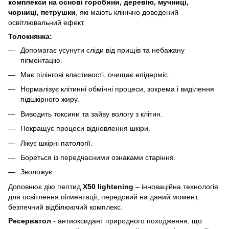
комплекси на основі горобини, деревію, мучниці,
чорниці, петрушки
, які мають клінічно доведений
освітлювальний ефект.
Толокнянка:
Допомагає усунути сліди від прищів та небажану
пігментацію.
Має пілінгові властивості, очищає епідерміс.
Нормалізує клітинні обмінні процеси, зокрема і виділення
підшкірного жиру.
Виводить токсини та зайву вологу з клітин.
Покращує процеси відновлення шкіри.
Лікує шкірні патології.
Бореться із передчасними ознаками старіння.
Зволожує.
Доповнює дію пептид
X50 lightening
– інноваційна технологія
для освітлення пігментації, передовий на даний момент,
безпечний відбілюючий комплекс.
Ресерватол
- антиоксидант природного походження, що