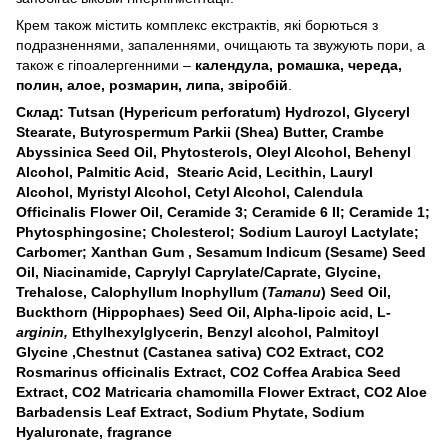
Крем також містить комплекс екстрактів, які борються з
подразненнями, запаленнями, очищають та звужують пори, а
також є гіпоалергенними –
календула, ромашка, череда,
полин, алое, розмарин, липа, звіробій
.
Склад: Tutsan (Hypericum perforatum) Hydrozol, Glyceryl
Stearate, Butyrospermum Parkii (Shea) Butter, Crambe
Abyssinica Seed Oil, Phytosterols, Oleyl Alcohol, Behenyl
Alcohol, Palmitic Acid, Stearic Acid, Lecithin, Lauryl
Alcohol, Myristyl Alcohol, Cetyl Alcohol, Calendula
Officinalis Flower Oil, Ceramide 3; Ceramide 6 II; Ceramide 1;
Phytosphingosine; Cholesterol; Sodium Lauroyl Lactylate;
Carbomer; Xanthan Gum , Sesamum Indicum (Sesame) Seed
Oil, Niacinamide, Caprylyl Caprylate/Caprate, Glycine,
Trehalose, Calophyllum Inophyllum (
Tamanu
) Seed Oil,
Buckthorn (Hippophaes) Seed Oil, Alpha-lipoic acid, L-
arginin
,
Ethylhexylglycerin, Benzyl alcohol,
Palmitoyl
Glycine ,Chestnut (Castanea sativa) CO2 Extract, CO2
Rosmarinus officinalis Еxtract, CO2 Coffea Arabica Seed
Extract, CO2 Matricaria chamomilla Flower Extract, CO2 Aloe
Barbadensis Leaf Extract, Sodium Phytate, Sodium
Hyaluronate, fragrance