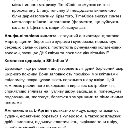
міжклітинного матриксу. TimeCode стимулює синтез
проколагену 1 типу, тенсину З і нещодавно виявленого
білка дерматопонтину. Крім того, TimeCode знижує синтез
металопротеїнази і колагенази (ферменти, що руйнують
колаген). Щільність шкіри збільшується.
Альфа-ліполієва кислота
- потужний антиоксидант, загоює
мікротріщинки, бореться з вуграми і куперозом, нормалізує
секрецію сальних залоз, протистоїть руйнуванню колагенових
волокон, захищає ДНК клітин та посилює дію вітаміну Е.
Комплекс церамідів SK-Influx V
.
Цераміди - це речовини що утворюють ліпідний бар'єрний шар
шкірного покриву. Вони заповнюють проміжки між клітинами
епідермісу, покращуючи якість верхнього шару шкіри. Цей
комплекс рослинного походження вирівнює колір обличчя,
сприятливо впливає на чутливу шкіру, захищає її, попереджає
подразнення, зволожує, бореться з зморшками та пігментними
плямами.
Амінокислота L-Аргінін
делікатно очищує шкіру та зміцнює
судини, ефективно бореться з куперозом, а також розгладжує
дрібні зморшки, підвищує еластичність, вирівнює тони шкіру,
запобігає віковій гіперпігментації.