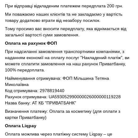
При відправці відкладеним платежем передплата 200 грн.
Ми поважаємо наших клієнтів та не закладаємо у вартість
товару додатково втрати від незабору посилок.
Тому просимо вас вносити передплату, яка віднімається від
загальної вартості суми замовлення.
Оплата на рахунок ФОП
При надсиланні замовлення транспортними компаніями, з
наданням економії на оплату послуг "Накладений платіж", ви
можете сплатити замовлення на наш рахунок Приватбанку,
100% передоплата.
Найменування отримувача: ФОП Мільшина Тетяна
Миколаївна
Код отримувача: 2978819440
Рахунок отримувача: UA593052990000026000000119228
Назва банку: АТ КБ "ПРИВАТБАНК"
Визначення платежу: Оплата за косметику (для оплати з
картки Приватбанку)
Оплата Liqpay
Оплата можлива через платіжну систему Liqpay – це