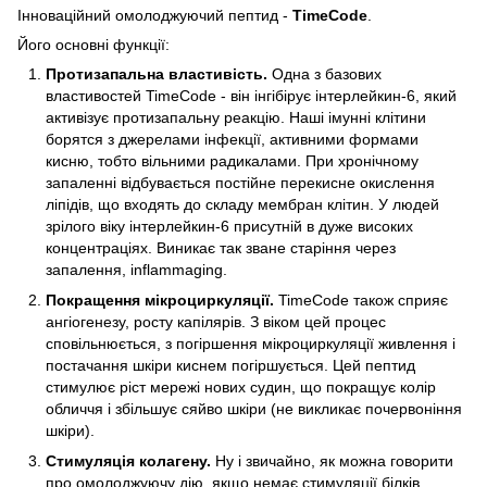
Інноваційний омолоджуючий пептид -
TimeCode
.
Його основні функції:
Протизапальна властивість.
Одна з базових
властивостей TimeCode - він інгібірує інтерлейкин-6, який
активізує протизапальну реакцію. Наші імунні клітини
борятся з джерелами інфекції, активними формами
кисню, тобто вільними радикалами. При хронічному
запаленні відбувається постійне перекисне окислення
ліпідів, що входять до складу мембран клітин. У людей
зрілого віку інтерлейкин-6 присутній в дуже високих
концентраціях. Виникає так зване старіння через
запалення, inflammaging.
Покращення мікроциркуляції.
TimeCode також сприяє
ангіогенезу, росту капілярів. З віком цей процес
сповільнюється, з погіршення мікроциркуляції живлення і
постачання шкіри киснем погіршується. Цей пептид
стимулює ріст мережі нових судин, що покращує колір
обличчя і збільшує сяйво шкіри (не викликає почервоніння
шкіри).
Стимуляція колагену.
Ну і звичайно, як можна говорити
про омолоджуючу дію, якщо немає стимуляції білків