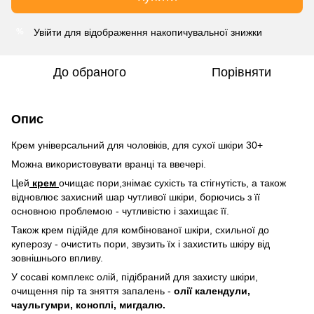
Увійти
для відображення накопичувальної знижки
%
До обраного
Порівняти
Опис
Крем універсальний для чоловіків, для сухої шкіри 30+
Можна використовувати вранці та ввечері.
Цей
крем
очищає пори,знімає сухість та стігнутість, а також
відновлює захисний шар чутливої шкіри, борючись з її
основною проблемою - чутливістю і захищає її.
Також крем підійде для комбінованої шкіри, схильної до
куперозу - очистить пори, звузить їх і захистить шкіру від
зовнішнього впливу.
У сосаві комплекс олій, підібраний для захисту шкіри,
очищення пір та зняття запалень -
олії календули,
чаульгумри, коноплі, мигдалю.