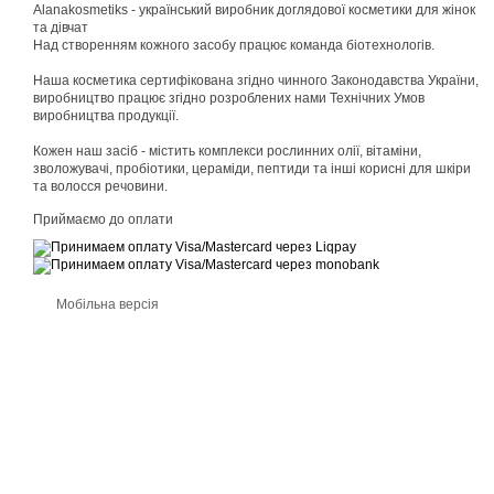
Alanakosmetiks - український виробник доглядової косметики для жінок
та дівчат
Над створенням кожного засобу працює команда біотехнологів.
Наша косметика сертифікована згідно чинного Законодавства України,
виробництво працює згідно розроблених нами Технічних Умов
виробництва продукції.
Кожен наш засіб - містить комплекси рослинних олії, вітаміни,
зволожувачі, пробіотики, цераміди, пептиди та інші корисні для шкіри
та волосся речовини.
Приймаємо до оплати
Мобільна версія