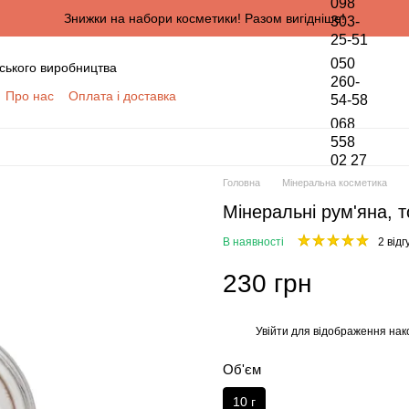
098
Знижки на набори косметики! Разом вигідніше!
303-
25-51
050
ського виробництва
260-
Про нас
Оплата і доставка
54-58
онтактна інформація
068
да користувача
558
02 27
півпраці для оптових покупців
Головна
Мінеральна косметика
ПЦІВ
Мінеральні рум'яна, 
обки персональних даних
В наявності
2 відг
230 грн
Увійти
для відображення нак
%
Об'єм
10 г