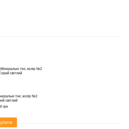
неральні тіні, колір №2
рий світлий
0 грн
Купити