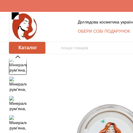
Перейти до основного контенту
Доглядова косметика україн
ОБЕРИ СОБІ ПОДАРУНОК
Обмін та повернення
К
Сертифікати
Блог
Уго
Каталог
Відгуки про магазин
Косметика оптом: умови с
КЛУБ ПОСТІЙНИХ ПОКУ
Політика захисту та обр