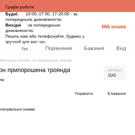
Графік роботи:
Будні:
10:00–17:00, 17-20:00 - за
попередньою домовленістю.
Вихідні
: за попередньою
Мій кошик
домовленістю.
Пишіть нам або телефонуйте, будемо у
зручний для вас час.
Порівняння
Бажання
Вхід
Укр
Мінеральні рум'яна, тон припорошена троянда
тон припорошена троянда
Артикул
1141
уки
Порівняти
В бажання
опичувальної знижки