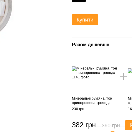
Купити
Разом дешевше
Мінеральні рум'яна, тон
Мі
припорошена троянда
сі
230 грн
16
382 грн
390 грн