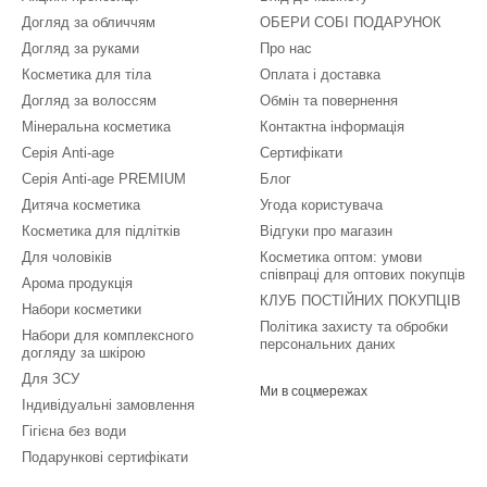
Догляд за обличчям
ОБЕРИ СОБІ ПОДАРУНОК
Догляд за руками
Про нас
Косметика для тіла
Оплата і доставка
Догляд за волоссям
Обмін та повернення
Мінеральна косметика
Контактна інформація
Серія Anti-age
Сертифікати
Серія Anti-age PREMIUM
Блог
Дитяча косметика
Угода користувача
Косметика для підлітків
Відгуки про магазин
Для чоловіків
Косметика оптом: умови
співпраці для оптових покупців
Арома продукція
КЛУБ ПОСТІЙНИХ ПОКУПЦІВ
Набори косметики
Політика захисту та обробки
Набори для комплексного
персональних даних
догляду за шкірою
Для ЗСУ
Ми в соцмережах
Індивідуальні замовлення
Гігієна без води
Подарункові сертифікати