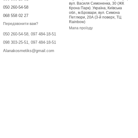
вул. Василя Симоненка, 30 (ЖК
050 260-54-58
Крона Парк). Україна, Київська
обл., м.Бровари, вул. Симона
068 558 02 27
Петлюри, 20А (3-й поверх, ТЦ
Rainbow)
Передзвонити вам?
Мапа проїзду
050 260-54-58, 097 484-18-51
098 303-25-51, 097 484-18-51
Alanakosmetiks@gmail.com