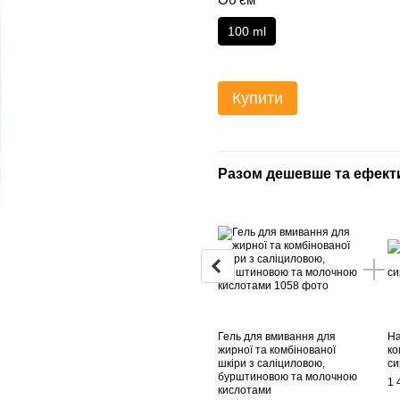
100 ml
Купити
Разом дешевше та ефект
Гель для вмивання для
На
жирної та комбінованої
ко
шкіри з саліциловою,
си
бурштиновою та молочною
1 
кислотами