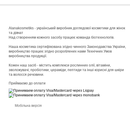
Alanakosmetiks - український виробник доглядової косметики для жінок
та дівчат
Над створенням кожного засобу працює команда біотехнологів.
Наша косметика сертифікована згідно чинного Законодавства України,
виробництво працює згідно розроблених нами Технічних Умов
виробництва продукції.
Кожен наш засіб - містить комплекси рослинних олії, вітаміни,
зволожувачі, пробіотики, цераміди, пептиди та інші корисні для шкіри
та волосся речовини.
Приймаємо до оплати
Мобільна версія